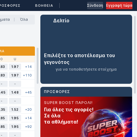
...
Σύνδεση
Εγγραφή τώρα
ΕΣ
ΡΟΣΦΟΡΕΣ
ΒΟΉΘΕΙΑ
ήματα
Όλα
Δελτίο
ΛΑ
Επιλέξτε το αποτέλεσμα του
O
U
γεγονότος
.83
1.97
+14
για να τοποθετήσετε στοίχημα
.83
1.97
+110
-
-
ΠΡΟΣΦΟΡΈΣ
.45
1.48
+45
-
-
SUPER BOOST ΠΑΡΟΛΙ!
ΑΣΦΑΛΕΙΑ ΣΤΟ ΠΑΡΟΛΙ!
ΑΝ ΠΑΕΙ ΠΑΡΑΤΑΣΗ…ΠΛΗΡΩΝΕΣΑΙ
Για όλες τις αγορές!
Επιστροφή
Παράταση; Έχεις
.35
1.52
+20
Σε όλα
με έως
επιστροφή!
.85
1.95
+14
τα αθλήματα!
και 3 χαμένες
.85
1.95
+92
επιλογές!
-
-