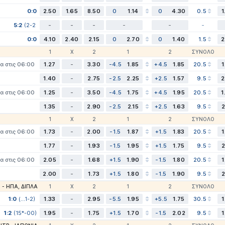
1-0
0-0)
0:0
2.50
1.65
8.50
0
1.14
0
4.30
0.5
1
5:2
(2-2
-
-
-
-
-
-
3-0
0-0)
0:0
4.10
2.40
2.15
0
2.70
0
1.40
1.5
2
1
X
2
1
2
ΣΎΝΟΛΟ
α στις 06:00
1.27
-
3.30
-4.5
1.85
+4.5
1.85
20.5
1
1.40
-
2.75
-2.5
2.25
+2.5
1.57
9.5
2
α στις 06:00
1.25
-
3.50
-4.5
1.75
+4.5
1.95
20.5
1
1.35
-
2.90
-2.5
2.15
+2.5
1.63
9.5
2
1
X
2
1
2
ΣΎΝΟΛΟ
α στις 06:00
1.73
-
2.00
-1.5
1.87
+1.5
1.83
20.5
1
1.77
-
1.93
-1.5
1.95
+1.5
1.75
9.5
2
α στις 06:00
2.05
-
1.68
+1.5
1.90
-1.5
1.80
20.5
1
2.00
-
1.73
+1.5
1.80
-1.5
1.90
9.5
2
) - ΗΠΑ, ΔΙΠΛΆ
1
X
2
1
2
ΣΎΝΟΛΟ
1:0
(6-2
(…1-2)
1.33
-
2.95
-5.5
1.95
+5.5
1.75
30.5
1
1-2)
1:2
(15*-00)
1.95
-
1.75
+1.5
1.70
-1.5
2.02
9.5
1