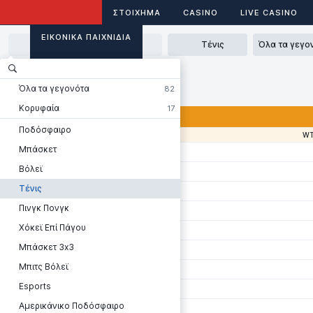
ΣΤΟΙΧΗΜΑ
ΣΤΟΙΧΗΜΑ
CASINO
CASINO
LIVE CASINO
LIVE CASINO
ΕΙΚΟΝΙΚΆ ΠΑΙΧΝΊΔΙΑ
Τώρα
Τένις
Όλα τα γεγο
ΑΠΟΤΕΛΕΣΜΑΤΑ
Κύριο
Live
Τένις
ΆΡΘΡΑ
Όλα τα γεγονότα
Όλα τα γεγονότα
82
11
Κορυφαία
17
ΚΑΤΗΓΟΡΊΑ
ΕΦΑΡΜΟΓΕΣ
Τένις
WTA
Ποδόσφαιρο
WT
Τέιλορ Τάουνσεντ
WTA - Τορόντο
Μπάσκετ
-
Μπελίντα Μπέντσιτς
World Tennis. Ανδρών
Βόλεϊ
3o Σετ
ITF - Κίνα
Τένις
Άσοι
ITF - Κίνα
Πινγκ Πονγκ
Άσοι - 3ο Σετ
World Tennis. Γυναικών
Χόκεϊ Επί Πάγου
Διπλά λάθη
ITF (Γ) - Κίνα
Μπάσκετ 3x3
Διπλά λάθη - 3ο Σετ
Κάτι ΜακΝάλι
ITF (Γ) - Κίνα
Μπιτς Βόλεϊ
-
Αλεξάντρα Εάλα
ITF (Γ) - ΗΠΑ
Esports
3o Σετ
UTR Pro. Ανδρών
Αμερικάνικο Ποδόσφαιρο
Άσοι