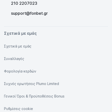
210 2207023
support@fonbet.gr
Σχετικά με εμάς
Σχετικά με εμάς
Συναλλαγές
Φορολογία κερδών
Συχνές ερωτήσεις Plumo Limited
Γενικοί Όροι & Προϋποθέσεις Bonus
Ρυθμίσεις cookie