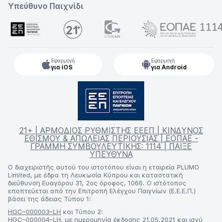
Υπεύθυνο Παιχνίδι
Εφαρμογή
Εφαρμογή
για iOS
για Android
21+ | ΑΡΜΟΔΙΟΣ ΡΥΘΜΙΣΤΗΣ ΕΕΕΠ | ΚΙΝΔΥΝΟΣ
ΕΘΙΣΜΟΥ & ΑΠΩΛΕΙΑΣ ΠΕΡΙΟΥΣΙΑΣ | ΕΟΠΑΕ -
ΓΡΑΜΜΗ ΣΥΜΒΟΥΛΕΥΤΙΚΗΣ: 1114 | ΠΑΙΞΕ
ΥΠΕΥΘΥΝΑ
Ο διαχειριστής αυτού του ιστοτόπου είναι η εταιρεία PLUMO
Limited, με έδρα τη Λευκωσία Κύπρου και καταστατική
διεύθυνση Ευαγόρου 31, 2ος όροφος, 1066. Ο ιστότοπος
εποπτεύεται από την Επιτροπή Ελέγχου Παιγνίων (Ε.Ε.Ε.Π.)
βάσει της άδειας Τύπου 1:
HGC–000003–LH
και Τύπου 2:
HGC–000004–LH
, με ημερομηνία έκδοσης 21.05.2021 και ισχύ