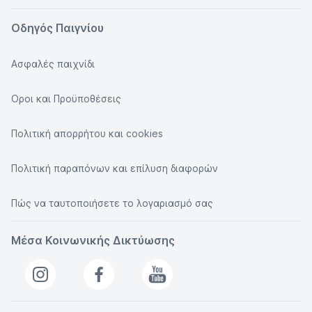
Οδηγός Παιγνίου
Ασφαλές παιχνίδι
Οροι και Προϋποθέσεις
Πολιτική απορρήτου και cookies
Πολιτική παραπόνων και επίλυση διαφορών
Πώς να ταυτοποιήσετε το λογαριασμό σας
Μέσα Κοινωνικής Δικτύωσης