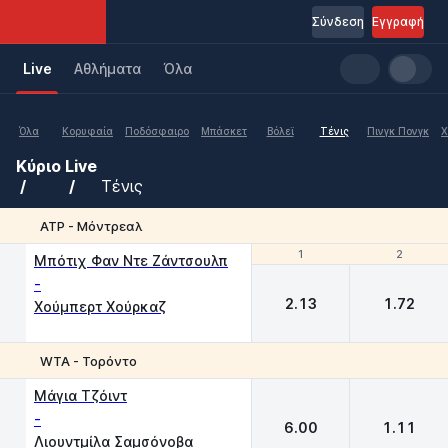
Σύνδεση
Εγγραφή
Live
Aθλήματα
Όλα
Όλα
Κορυφαία
Ποδόσφαιρο
Μπάσκετ
Βόλεϊ
Τένις
Πινγκ Πονγκ
Χ
Κύριο
Live
Τένις
ATP - Μόντρεαλ
1
1
2
2
Μπότιχ Φαν Ντε Ζάντσουλπ
-
2.13
1.72
Χούμπερτ Χούρκαζ
WTA - Τορόντο
1
2
Μάγια Τζόιντ
-
6.00
1.11
Λιουντμίλα Σαμσόνοβα