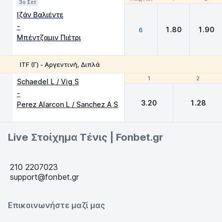
3o Σετ
Ιζάν Βαλιέντε
-
1.80
1.90
6
Μπέντζαμιν Πιέτρι
ITF (Γ) - Αργεντινή, Διπλά
1
1
2
2
Schaedel L / Vig S
-
3.20
1.28
Perez Alarcon L / Sanchez A S
Live Στοίχημα Τένις | Fonbet.gr
210 2207023
support@fonbet.gr
Επικοινωνήστε μαζί μας