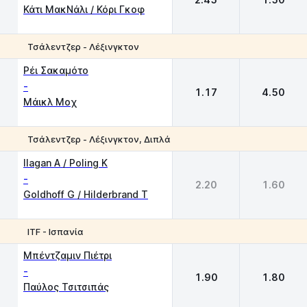
Κάτι ΜακΝάλι / Κόρι Γκοφ
Τσάλεντζερ - Λέξινγκτον
1
2
Ρέι Σακαμότο
-
1.17
4.50
Mάικλ Μοχ
Τσάλεντζερ - Λέξινγκτον, Διπλά
1
2
Ilagan A / Poling K
-
2.20
1.60
Goldhoff G / Hilderbrand T
ITF - Ισπανία
1
2
Μπέντζαμιν Πιέτρι
-
1.90
1.80
Παύλος Τσιτσιπάς