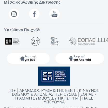
Μέσα Κοινωνικής Δικτύωσης
Υπεύθυνο Παιχνίδι
Εφαρμογή
Εφαρμογή
για iOS
για Android
21+ | ΑΡΜΟΔΙΟΣ ΡΥΘΜΙΣΤΗΣ ΕΕΕΠ | ΚΙΝΔΥΝΟΣ
ΕΘΙΣΜΟΥ & ΑΠΩΛΕΙΑΣ ΠΕΡΙΟΥΣΙΑΣ | ΕΟΠΑΕ -
ΓΡΑΜΜΗ ΣΥΜΒΟΥΛΕΥΤΙΚΗΣ: 1114 | ΠΑΙΞΕ
ΥΠΕΥΘΥΝΑ