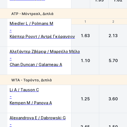
ATP - Μόντρεαλ, Διπλά
1
1
2
2
Miedler L / Polmans M
-
1.63
2.13
Κάσπερ Ρουντ / Αντρέ Γκόρανσον
Αλεξάντερ Ζβέρεφ / Mαρσέλο Mέλο
-
1.10
5.70
Chan Duncan / Galarneau A
WTA - Τορόντο, Διπλά
1
2
Li A / Tauson C
-
1.25
3.60
Kempen M / Panova A
Alexandrova E / Dabrowski G
-
2.45
1.50