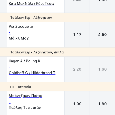
Κάτι ΜακΝάλι / Κόρι Γκοφ
Τσάλεντζερ - Λέξινγκτον
1
2
Ρέι Σακαμότο
-
1.17
4.50
Mάικλ Μοχ
Τσάλεντζερ - Λέξινγκτον, Διπλά
1
2
Ilagan A / Poling K
-
2.20
1.60
Goldhoff G / Hilderbrand T
ITF - Ισπανία
1
2
Μπέντζαμιν Πιέτρι
-
1.90
1.80
Παύλος Τσιτσιπάς