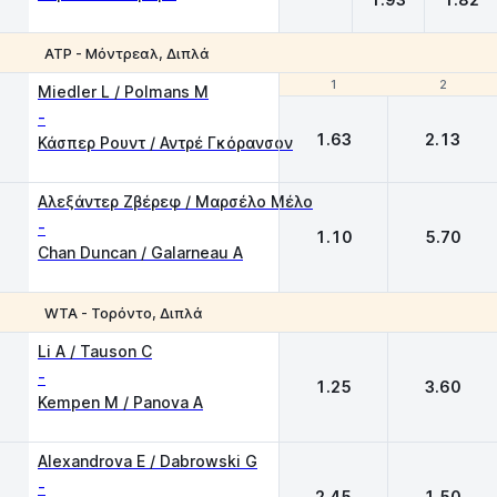
ATP - Μόντρεαλ, Διπλά
1
1
2
2
Miedler L / Polmans M
-
1.63
2.13
Κάσπερ Ρουντ / Αντρέ Γκόρανσον
Αλεξάντερ Ζβέρεφ / Mαρσέλο Mέλο
-
1.10
5.70
Chan Duncan / Galarneau A
WTA - Τορόντο, Διπλά
1
2
Li A / Tauson C
-
1.25
3.60
Kempen M / Panova A
Alexandrova E / Dabrowski G
-
2.45
1.50