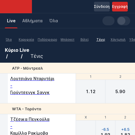
Σύνδεση
Εγγραφή
Live
Aθλήματα
Όλα
Όλα
Κορυφαία
Ποδόσφαιρο
Μπάσκετ
Βόλεϊ
Τένις
Χάντμπολ
Υδα
Κύριο
Live
Τένις
ATP - Μόντρεαλ
1
1
2
2
Λουτσιάνο Νταρντέρι
-
1.12
5.90
Γιούντσενγκ Σανγκ
WTA - Τορόντο
Χ
Χ
1
1
2
2
Τζέσικα Πεγκούλα
-
-6.5
+6.5
Καμίλλα Ρακίμοβα
1.93
1.82