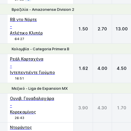
Βραζιλία - Amazonense Division 2
1
X
2
RB ντο Νόρτε
-
1.50
2.70
13.00
Ατλέτικο Κλιπέρ
64:27
Κολομβία - Categoria Primera B
1
X
2
Ρεάλ Καρταχένα
-
1.62
4.00
4.50
Ιντεπεντιέντε Γιούμπο
16:51
Μεξικό - Liga de Expansion MX
1
X
2
Ουνιβ. Γουαδαλαχάρα
-
3.90
4.30
1.70
Κορεκαμίνος
26:43
Ντοράντος