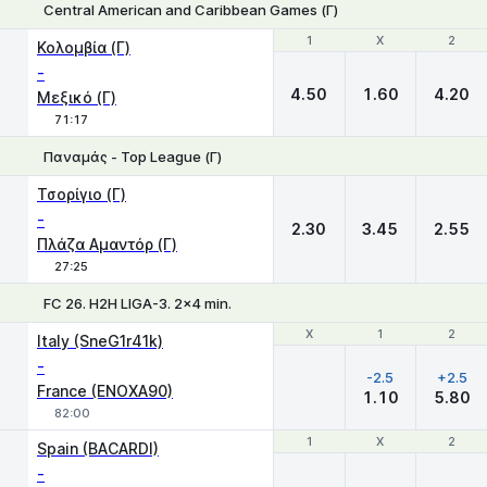
Central American and Caribbean Games (Γ)
1
1
X
X
2
2
Κολομβία (Γ)
-
4.50
1.60
4.20
Μεξικό (Γ)
71:17
Παναμάς - Top League (Γ)
1
X
2
Τσορίγιο (Γ)
-
2.30
3.45
2.55
Πλάζα Αμαντόρ (Γ)
27:25
FC 26. H2H LIGA-3. 2x4 min.
Χ
Χ
1
1
2
2
Italy (SneG1r41k)
-
-2.5
+2.5
France (ENOXA90)
1.10
5.80
82:00
1
1
X
X
2
2
Spain (BACARDI)
-