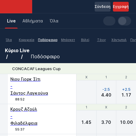
Σύνδεση
Εγγραφή
Live
Aθλήματα
Όλα
Όλα
Κορυφαία
Ποδόσφαιρο
Μπάσκετ
Βόλεϊ
Τένις
Χάντμπολ
Πιν
Κύριο
Live
Ποδόσφαιρο
CONCACAF Leagues Cup
Χ
Χ
1
1
2
2
Νιου Γιορκ Σίτι
-
-2.5
+2.5
Σάντος Λαγκούνα
4.40
1.17
88:52
1
1
X
X
2
2
Κρουζ Αζούλ
-
1.45
3.70
10.00
Φιλαδέλφεια
55:37