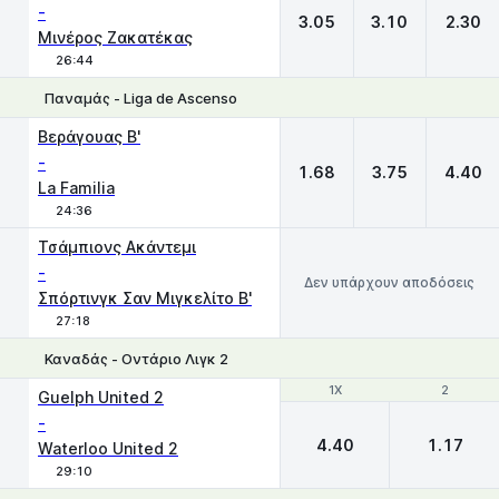
-
3.05
3.10
2.30
Μινέρος Ζακατέκας
26:44
Παναμάς - Liga de Ascenso
1
X
2
Βεράγουας Β'
-
1.68
3.75
4.40
La Familia
24:36
Τσάμπιονς Ακάντεμι
-
Δεν υπάρχουν αποδόσεις
Σπόρτινγκ Σαν Μιγκελίτο B'
27:18
Καναδάς - Οντάριο Λιγκ 2
1X
1X
2
2
Guelph United 2
-
4.40
1.17
Waterloo United 2
29:10