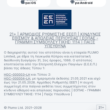
για iOS
για Android
21+ | ΑΡΜΟΔΙΟΣ ΡΥΘΜΙΣΤΗΣ ΕΕΕΠ | ΚΙΝΔΥΝΟΣ
ΕΘΙΣΜΟΥ & ΑΠΩΛΕΙΑΣ ΠΕΡΙΟΥΣΙΑΣ | ΕΟΠΑΕ -
ΓΡΑΜΜΗ ΣΥΜΒΟΥΛΕΥΤΙΚΗΣ: 1114 | ΠΑΙΞΕ
ΥΠΕΥΘΥΝΑ
Ο διαχειριστής αυτού του ιστοτόπου είναι η εταιρεία PLUMO
Limited, με έδρα τη Λευκωσία Κύπρου και καταστατική
διεύθυνση Ευαγόρου 31, 2ος όροφος, 1066. Ο ιστότοπος
εποπτεύεται από την Επιτροπή Ελέγχου Παιγνίων (Ε.Ε.Ε.Π.)
βάσει της άδειας Τύπου 1:
HGC–000003–LH
και Τύπου 2:
HGC–000004–LH
, με ημερομηνία έκδοσης 21.05.2021 και ισχύ
έως την 21.05.2028. Αρμόδιος Ρυθμιστής ΕΕΕΠ | Η συχνή
συμμετοχή στα παίγνια εκθέτει τους συμμετέχοντες στον
κίνδυνο εθισμού και απώλειας περιουσίας | ΕΟΠΑΕ - ΓΡΑΜΜΗ
ΣΥΜΒΟΥΛΕΥΤΙΚΗΣ: 1114 | Παίξε Υπεύθυνα |
© Plumo Ltd. 2021–2028
21+