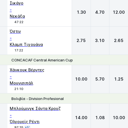
Σικάγο
-
1.30
4.70
12.00
Νεκάξα
47:22
Όστιν
-
2.75
3.10
2.65
Κλαμπ Τιχουάνα
17:22
CONCACAF Central American Cup
1
X
2
Χάνκουκ Βέρντες
-
10.00
5.70
1.25
Μουνισιπάλ
21:10
Βολιβία - Division Profesional
1
X
2
Μπλούμινγκ Σάντα Κρουζ
-
14.00
1.08
10.00
Όλγουεϊς Ρέντι
97:35
+5'