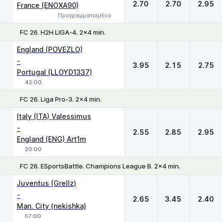
2.70
2.70
2.95
France (ENOXA90)
Προγραμματισμένο
FC 26. H2H LIGA-4. 2x4 min.
1
X
2
England (POVEZLO)
-
3.95
2.15
2.75
Portugal (LLOYD1337)
42:00
FC 26. Liga Pro-3. 2x4 min.
1
X
2
Italy (ITA) Valessimus
-
2.55
2.85
2.95
England (ENG) Art1m
20:00
FC 26. ESportsBattle. Champions League B. 2x4 min.
1
X
2
Juventus (Grellz)
-
2.65
3.45
2.40
Man. City (nekishka)
57:00