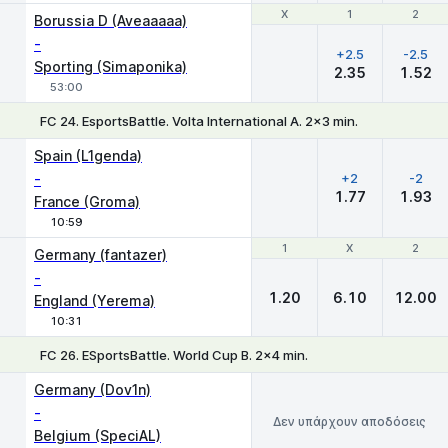
Χ
Χ
1
1
2
2
Borussia D (Aveaaaaa)
-
+2.5
-2.5
Sporting (Simaponika)
2.35
1.52
53:00
FC 24. EsportsBattle. Volta International A. 2x3 min.
Χ
1
2
Spain (L1genda)
-
+2
-2
1.77
1.93
France (Groma)
10:59
1
1
X
X
2
2
Germany (fantazer)
-
1.20
6.10
12.00
England (Yerema)
10:31
FC 26. ESportsBattle. World Cup B. 2x4 min.
Germany (Dov1n)
-
Δεν υπάρχουν αποδόσεις
Belgium (SpeciAL)