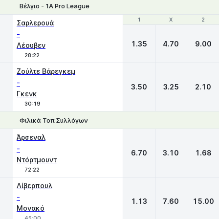
Βέλγιο - 1A Pro League
1
1
X
X
2
2
Σαρλερουά
-
1.35
4.70
9.00
Λέουβεν
28:22
Ζούλτε Βάρεγκεμ
-
3.50
3.25
2.10
Γκενκ
30:19
Φιλικά Τοπ Συλλόγων
1
X
2
Άρσεναλ
-
6.70
3.10
1.68
Ντόρτμουντ
72:22
Λίβερπουλ
-
1.13
7.60
15.00
Μονακό
45:00