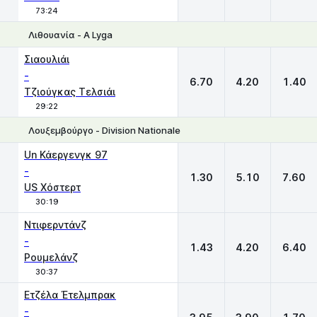
73:24
Λιθουανία - A Lyga
1
X
2
Σιαουλιάι
-
6.70
4.20
1.40
Τζιούγκας Τελσιάι
29:22
Λουξεμβούργο - Division Nationale
1
X
2
Un Κάεργενγκ 97
-
1.30
5.10
7.60
US Χόστερτ
30:19
Ντιφερντάνζ
-
1.43
4.20
6.40
Ρουμελάνζ
30:37
Ετζέλα Έτελμπρακ
-