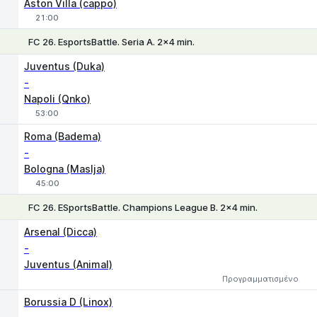
Aston Villa (cappo)
21:00
FC 26. EsportsBattle. Seria A. 2x4 min.
Juventus (Duka)
-
Napoli (Qnko)
53:00
1
X
2
Roma (Badema)
-
Bologna (Maslja)
45:00
FC 26. ESportsBattle. Champions League B. 2x4 min.
1
X
2
Arsenal (Dicca)
-
Juventus (Animal)
Προγραμματισμένο
Borussia D (Linox)