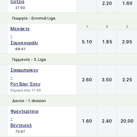
Gotzis
2.20
1.60
27:50
Γεωργία - Erovnuli Liga
1
1
X
X
2
2
Μεσάκτε
-
5.10
1.85
2.95
Σαμγκουράλι
69:41
Γερμανία - 3. Liga
1
X
2
Σααρμπρίκεν
-
2.60
3.50
2.25
Ροτ Βάις Έσεν
Σήμερα στις 17:30
Δανία - 1. division
1
X
2
Φρεντερίτσια
-
1.60
2.40
20.00
Βέντσισελ
73:47