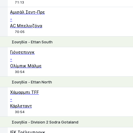
71:13
1
X
2
Αμισάλ Σεντ-Πρε
-
AC Μπελινζόνα
70:05
Σουηδία - Ettan South
1
X
2
Γιόνσεπινγκ
-
Ολίμπικ Μάλμε
30:54
Σουηδία - Ettan North
1
X
2
Χάμαρμπι TFF
-
Κάρλσταντ
30:54
Σουηδία - Division 2 Sodra Gotaland
Χ
1
2
IFK Τρέλεμποργκ