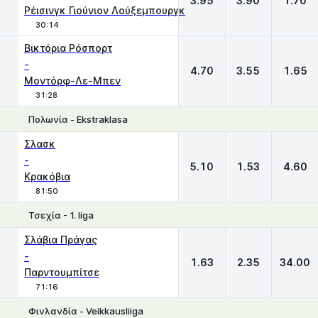
3.95
3.90
1.70
Ρέισινγκ Γιούνιον Λούξεμπουργκ
30:14
Βικτόρια Ρόσπορτ
-
4.70
3.55
1.65
Μοντόρφ-Λε-Μπεν
31:28
Πολωνία - Ekstraklasa
1
X
2
Σλασκ
-
5.10
1.53
4.60
Κρακόβια
81:50
Τσεχία - 1. liga
1
X
2
Σλάβια Πράγας
-
1.63
2.35
34.00
Παρντουμπίτσε
71:16
Φινλανδία - Veikkausliiga