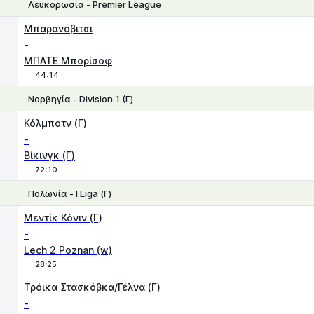
Λευκορωσία - Premier League
1
X
2
Μπαρανόβιτσι
-
ΜΠΑΤΕ Μπορίσοφ
44:14
Νορβηγία - Division 1 (Γ)
Χ
1
2
Κόλμποτν (Γ)
-
Βίκινγκ (Γ)
72:10
Πολωνία - I Liga (Γ)
Χ
1
2
Μεντίκ Κόνιν (Γ)
-
Lech 2 Poznan (w)
28:25
1
X
2
Τρόικα Στασκόβκα/Γέλνα (Γ)
-