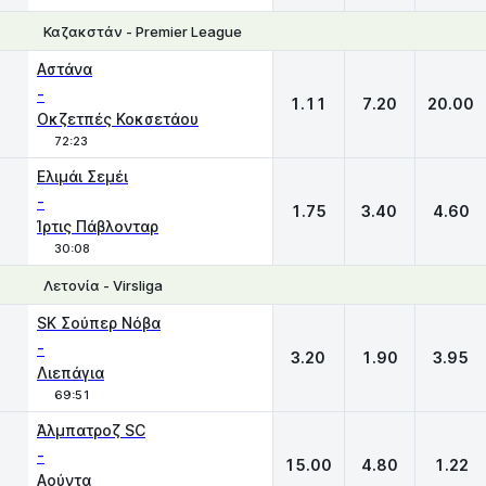
Καζακστάν - Premier League
1
X
2
Αστάνα
-
1.11
7.20
20.00
Οκζετπές Κοκσετάου
72:23
Ελιμάι Σεμέι
-
1.75
3.40
4.60
Ίρτις Πάβλονταρ
30:08
Λετονία - Virsliga
1
X
2
SK Σούπερ Νόβα
-
3.20
1.90
3.95
Λιεπάγια
69:51
Άλμπατροζ SC
-
15.00
4.80
1.22
Αούντα