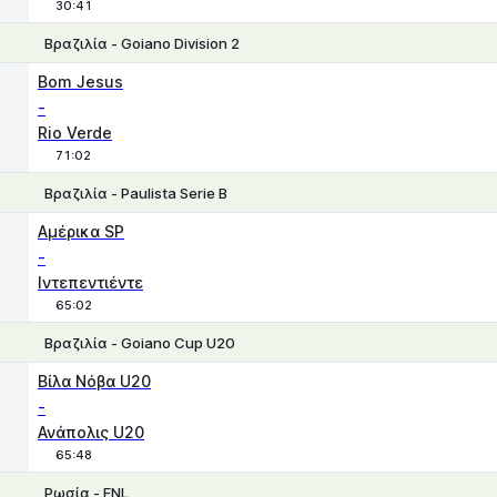
30:41
Βραζιλία - Goiano Division 2
1
X
2
Bom Jesus
-
Rio Verde
71:02
Βραζιλία - Paulista Serie B
Χ
1
2
Αμέρικα SP
-
Ιντεπεντιέντε
65:02
Βραζιλία - Goiano Cup U20
1
X
2
Βίλα Νόβα U20
-
Ανάπολις U20
65:48
Ρωσία - FNL