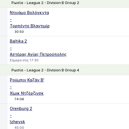
Ρωσία - League 2 - Division B Group 2
1
X
2
Ντινάμο Βολόγκντα
-
Τορπέντο Βλαντιμίρ
30:50
Baltika 2
-
Αστέρας Αγίας Πετρούπολης
Σήμερα στις 17:30
Ρωσία - League 2 - Division B Group 4
1
X
2
Ρούμπιν Καζάν Β'
-
Χίμικ Ντζέρζινσκ
74:06
Orenburg 2
-
Izhevsk
45:00