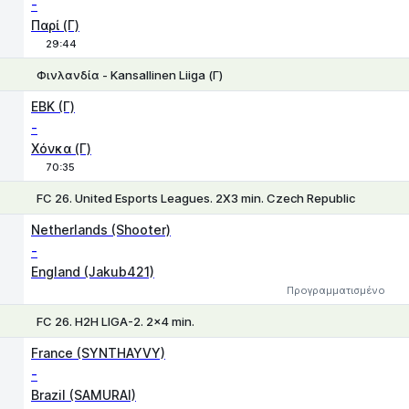
-
Παρί (Γ)
29:44
Φινλανδία - Kansallinen Liiga (Γ)
1X
2
EBK (Γ)
-
Χόνκα (Γ)
70:35
FC 26. United Esports Leagues. 2X3 min. Czech Republic
1
X
2
Netherlands (Shooter)
-
England (Jakub421)
Προγραμματισμένο
FC 26. H2H LIGA-2. 2x4 min.
1
X
2
France (SYNTHAYVY)
-
Brazil (SAMURAI)