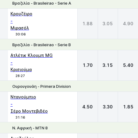
Βραζιλία - Brasileirao - Serie A
1
X
2
Κρουζέιρο
-
1.88
3.05
4.90
Μιρασόλ
30:06
Βραζιλία - Brasileirao - Serie Β
1
X
2
Ατλέτικ Κλουμπ MG
-
1.70
3.15
5.40
Κρισιούμα
28:27
Ουρουγουάη - Primera Division
1
X
2
Ντανούμπιο
-
4.50
3.30
1.85
Σέρο Μοντεβιδέο
31:16
Ν. Αφρική - MTN 8
1
X
2