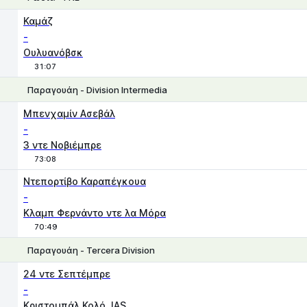
1
X
2
Καμάζ
-
Ουλυανόβσκ
31:07
Παραγουάη - Division Intermedia
1
X
2
Μπενχαμίν Ασεβάλ
-
3 ντε Νοβιέμπρε
73:08
Ντεπορτίβο Καραπέγκουα
-
Κλαμπ Φερνάντο ντε λα Μόρα
70:49
Παραγουάη - Tercera Division
1
X
2
24 ντε Σεπτέμπρε
-
Κριστομπάλ Κολό JAS