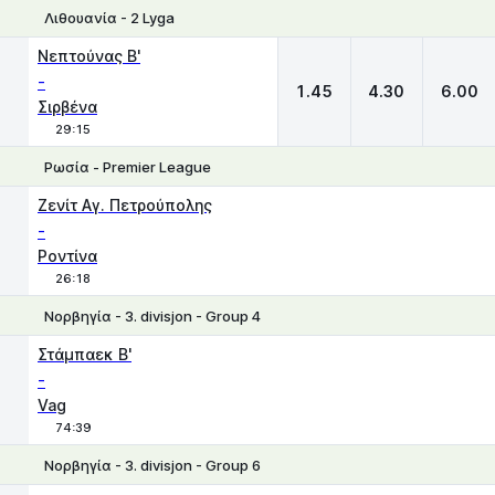
Λιθουανία - 2 Lyga
1
X
2
Νεπτούνας Β'
-
1.45
4.30
6.00
Σιρβένα
29:15
Ρωσία - Premier League
1
X
2
Ζενίτ Αγ. Πετρούπολης
-
Ροντίνα
26:18
Νορβηγία - 3. divisjon - Group 4
Χ
1
2
Στάμπαεκ Β'
-
Vag
74:39
Νορβηγία - 3. divisjon - Group 6