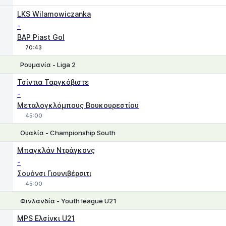
1
X2
LKS Wilamowiczanka
-
BAP Piast Gol
70:43
Ρουμανία - Liga 2
1
X
2
Τσίντια Ταργκόβιστε
-
Μεταλογκλόμπους Βουκουρεστίου
45:00
Ουαλία - Championship South
1
X
2
Μπαγκλάν Ντράγκονς
-
Σουόνσι Γιουνιβέρσιτι
45:00
Φινλανδία - Youth league U21
1
X
2
MPS Ελσίνκι U21