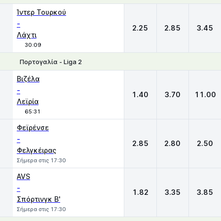
1
X
2
Ίντερ Τουρκού
-
2.25
2.85
3.45
Λάχτι
30:09
Πορτογαλία - Liga 2
1
X
2
Βιζέλα
-
1.40
3.70
11.00
Λεϊρία
65:31
Φεϊρένσε
-
2.85
2.80
2.50
Φελγκέιρας
Σήμερα στις 17:30
AVS
-
1.82
3.35
3.85
Σπόρτινγκ Β'
Σήμερα στις 17:30