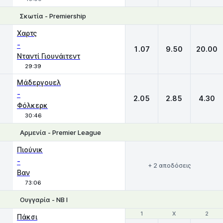
Σκωτία - Premiership
1
X
2
Χαρτς
-
1.07
9.50
20.00
Νταντί Γιουνάιτεντ
29:39
Μάδεργουελ
-
2.05
2.85
4.30
Φόλκερκ
30:46
Αρμενία - Premier League
Πιούνικ
-
+ 2 αποδόσεις
Βαν
73:06
Ουγγαρία - NB I
1
1
X
X
2
2
Πάκσι