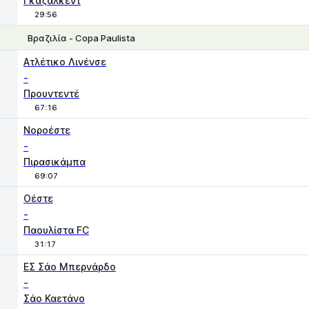
Γκαζαλκέντ
29:56
Βραζιλία - Copa Paulista
1
X2
Ατλέτικο Λινένσε
-
Προυντεντέ
67:16
1
X
2
Νοροέστε
-
Πιρασικάμπα
69:07
Οέστε
-
Παουλίστα FC
31:17
ΕΣ Σάο Μπερνάρδο
-
Σάο Καετάνο