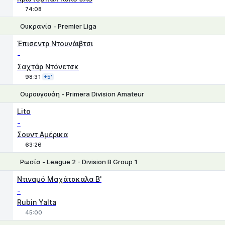
74:08
Ουκρανία - Premier Liga
Έπισεντρ Ντουνάιβτσι
-
Σαχτάρ Ντόνετσκ
98:31
+5'
Ουρουγουάη - Primera Division Amateur
1
X
2
Lito
-
Σουντ Αμέρικα
63:26
Ρωσία - League 2 - Division B Group 1
1
X
2
Ντιναμό Μαχάτσκαλα Β'
-
Rubin Yalta
45:00