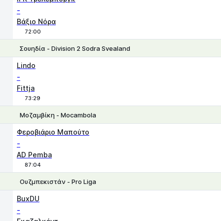
-
Βάξιο Νόρα
72:00
Σουηδία - Division 2 Sodra Svealand
1
X
2
Lindo
-
Fittja
73:29
Μοζαμβίκη - Mocambola
Χ
1
2
Φεροβιάριο Μαπούτο
-
AD Pemba
87:04
Ουζμπεκιστάν - Pro Liga
1
X
2
BuxDU
-