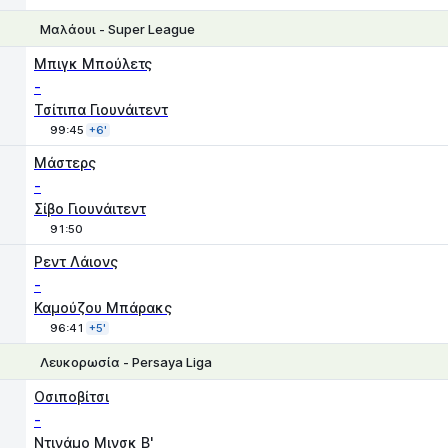
Μαλάουι - Super League
Μπιγκ Μπούλετς
-
Τσίτιπα Γιουνάιτεντ
99:45
+6'
1
X2
Μάστερς
-
Σίβο Γιουνάιτεντ
91:50
Χ
1
2
Ρεντ Λάιονς
-
Καμούζου Μπάρακς
96:41
+5'
Λευκορωσία - Persaya Liga
1
X2
Οσιποβίτσι
-
Ντινάμο Μινσκ Β'