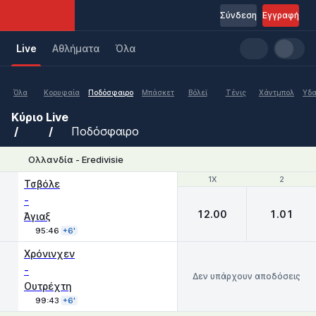
Σύνδεση
Εγγραφή
Live
Aθλήματα
Όλα
Όλα
Κορυφαία
Ποδόσφαιρο
Μπάσκετ
Βόλεϊ
Τένις
Χάντμπολ
Υδα
Κύριο
Live
Ποδόσφαιρο
Ολλανδία - Eredivisie
1X
1X
2
2
Τσβόλε
-
12.00
1.01
Άγιαξ
95:46
+6'
Χρόνινχεν
-
Δεν υπάρχουν αποδόσεις
Ουτρέχτη
99:43
+6'