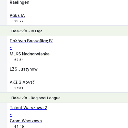
1
X
2
Raelingen
-
Ράδε ΙΛ
29:22
Πολωνία - IV Liga
1
X
2
Πολόνια Βαρσοβίας Β'
-
MLKS Nadnarwianka
67:54
LZS Justynow
-
ΛΚΣ 3 Λόντζ
27:31
Πολωνία - Regional League
1
X
2
Talent Warszawa 2
-
Grom Warszawa
67:49