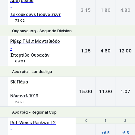
Αμαζούλου
-
3.15
1.80
4.80
Σεκούκουνε Γιουνάιτεντ
73:02
Ουρουγουάη - Segunda Division
1
X
2
Ρίβερ Πλέιτ Μοντεβιδέο
-
1.25
4.60
12.00
Σπορτίβο Ουρακάν
69:01
Αυστρία - Landesliga
1
X
2
SK Πάμα
-
15.00
11.00
1.07
Νόισιντλ 1919
24:21
Αυστρία - Regional Cup
Χ
Χ
1
1
2
2
Rot-Weiss Rankweil 2
-
+6.5
-6.5