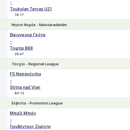
-
Toukolan Teryas U21
76:17
Νησιά Φερόε - Meistaradeildin
1
X
2
Βίκινγκουρ Γκότα
-
Τοφτίρ B68
28:47
Τσεχία - Regional League
1
X
2
FS Ναπαγέντλα
-
Stitna nad Vlari
60:13
Ελβετία - Promotion League
Χ
1
2
Μπιέλ Μπιέν
-
Γιουβέντους Ζυρίχης