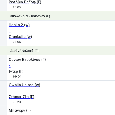
Ρεσόβια Ρεζόφ (Γ)
28:05
Φινλανδία - Κακόνεν (Γ)
1
X2
Honka 2 (w)
-
Grankulla (w)
31:05
Διεθνή Φιλικά (Γ)
1
X
2
Ουνιόν Βερολίνου (Γ)
-
Ίντερ (Γ)
69:01
1X
2
Gwalia United (w)
-
Στόουκ Σίτι (Γ)
58:24
1
X
2
Μπάγερν (Γ)