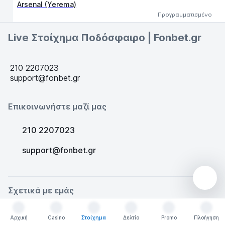
Arsenal (Yerema)
Προγραμματισμένο
Live Στοίχημα Ποδόσφαιρο | Fonbet.gr
210 2207023
support@fonbet.gr
Επικοινωνήστε μαζί μας
210 2207023
support@fonbet.gr
Σχετικά με εμάς
Σχετικά με εμάς
Αρχική
Casino
Στοίχημα
Δελτίο
Promo
Πλοήγηση
Αρχική
Casino
Στοίχημα
Δελτίο
Promo
Πλοήγηση