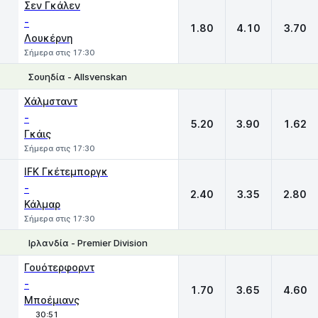
Σεν Γκάλεν
-
1.80
4.10
3.70
Λουκέρνη
Σήμερα στις 17:30
Σουηδία - Allsvenskan
1
X
2
Χάλμσταντ
-
5.20
3.90
1.62
Γκάις
Σήμερα στις 17:30
IFK Γκέτεμποργκ
-
2.40
3.35
2.80
Κάλμαρ
Σήμερα στις 17:30
Ιρλανδία - Premier Division
1
X
2
Γουότερφορντ
-
1.70
3.65
4.60
Μποέμιανς
30:51