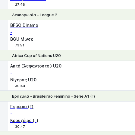
27:46
Λευκορωσία - League 2
Χ
1
2
BFSO Dinamo
-
BGU Μινσκ
73:51
Africa Cup of Nations U20
1
X
2
Ακτή Ελεφαντοστού U20
-
Νίγηρας U20
30:44
Βραζιλία - Brasileirao Feminino - Serie A1 (Γ)
1
X
2
Γκρέμιο (Γ)
-
Κρουζέιρο (Γ)
30:47