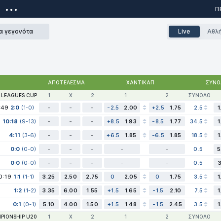
...
ΕΙΚΟΝΙΚΆ ΠΑΙΧΝΊΔΙΑ
ΑΠΟΤΕΛΕΣΜΑΤΑ
ΆΡΘΡΑ
ΕΦΑΡΜΟΓ
Π
α γεγονότα
Live
Aθλ
ΑΠΟΤΈΛΕΣΜΑ
ΧΆΝΤΙΚΑΠ
ΣΎΝΟ
LEAGUES CUP
1
X
2
1
2
ΣΎΝΟΛΟ
:49
2:0
(1-0)
-
-
-
-2.5
2.00
+2.5
1.75
2.5
1
10:18
(9-13)
-
-
-
+8.5
1.93
-8.5
1.77
34.5
1
4:11
(3-6)
-
-
-
+6.5
1.85
-6.5
1.85
18.5
1
0:0
(0-0)
-
-
-
-
-
0.5
5
0:0
(0-0)
-
-
-
-
-
0.5
3
0:19
1:1
(1-1)
3.25
2.50
2.75
0
2.05
0
1.75
3.5
1
1:2
(1-2)
3.35
6.00
1.55
+1.5
1.65
-1.5
2.10
7.5
1
0:1
(0-1)
5.10
4.00
1.50
+1.5
1.48
-1.5
2.45
3.5
1
IONSHIP U20
1
X
2
1
2
ΣΎΝΟΛΟ