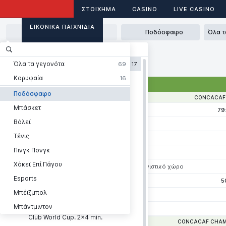
ΣΤΟΙΧΗΜΑ
ΣΤΟΙΧΗΜΑ
CASINO
CASINO
LIVE CASINO
LIVE CASINO
ΕΙΚΟΝΙΚΆ ΠΑΙΧΝΊΔΙΑ
Τώρα
Ποδόσφαιρο
Όλα τ
ΑΠΟΤΕΛΕΣΜΑΤΑ
Κύριο
Live
Ποδόσφαιρο
ΆΡΘΡΑ
Όλα τα γεγονότα
Όλα τα γεγονότα
69
17
Κορυφαία
16
ΚΑΤΗΓΟΡΊΑ
ΕΦΑΡΜΟΓΕΣ
Ποδόσφαιρο
Διεθνή Συλλόγων
Ποδόσφαιρο
CONCACAF 
Τολούκα
North American Leagues Cup
Μπάσκετ
-
79
Σιάτλ
CONCACAF Central American Cup
Βόλεϊ
Πλάγια
Διεθνή
Τένις
Ελεύθερα από το τέρμα
CONCACAF Championship. U20
Πινγκ Πονγκ
VAR
Cyber Football
Χόκεϊ Επί Πάγου
Είσοδος ιατρικού επιτελείου στον αγωνιστικό χώρο
Λος Άντζελες FC
FC 26. H2H LIGA-3. 2x4 min.
Esports
-
5
Γουαδαλαχάρα
FC 26. H2H LIGA-4. 2x4 min.
Μπέιζμπολ
Κόρνερ
FC 26. ESportsBattle
Μπάντμιντον
Κίτρινες Κάρτες
Club World Cup. 2x4 min.
CONCACAF CHAMP