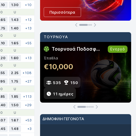
.10
1.30
+10
Περισσότερα
Περισσότερα
Περισσότερα
O
U
.65
1.43
+12
.75
1.40
+13
O
U
ΤΟΥΡΝΟΥΆ
.10
1.65
+55
Τουρνουά Τένις!
Τουρνουά Cyber - eSports!
Τουρνουά Ποδοσφαίρου!
Τουρνουά Ποδοσφαίρου!
Τουρνουά Ποδοσφαίρου!
Σύντομα
Σύντομα
Ενεργό
Ενεργό
Ενεργό
O
U
.20
1.60
+13
Έπαθλα
Έπαθλα
Έπαθλα
Έπαθλα
Έπαθλα
€10,000
€10,000
€10,000
€10,000
€5,000
O
U
.55
2.25
+108
.95
1.75
+27
535
33
28
224
179
150
150
75
150
100
O
U
11 ημέρες
11 ημέρες
18 ημέρες
26 ημέρες
26 ημέρες
.85
1.85
+113
.40
1.50
+29
O
U
ΔΗΜΟΦΙΛΉ ΓΕΓΟΝΌΤΑ
.07
1.67
+53
.45
1.48
+3
Ποδόσφαιρο
Μπάσκετ
Βόλεϊ
Τένις
Χόκεϊ Επί Πάγου