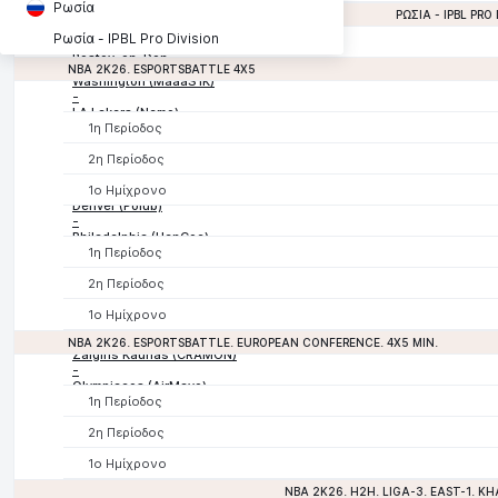
Ρωσία
ΡΩΣΊΑ - IPBL PRO 
Volgograd
Ρωσία - IPBL Pro Division
-
Rostov-on-Don
NBA 2K26. ESPORTSBATTLE 4Х5
Washington (MaaaS1K)
-
LA Lakers (Nemo)
1η Περίοδος
2η Περίοδος
1ο Ημίχρονο
Denver (Polub)
-
Philadelphia (HenCoc)
1η Περίοδος
2η Περίοδος
1ο Ημίχρονο
NBA 2K26. ESPORTSBATTLE. EUROPEAN CONFERENCE. 4X5 MIN.
Zalgiris Kaunas (CRAMON)
-
Olympiacos (AirMayo)
1η Περίοδος
2η Περίοδος
1ο Ημίχρονο
NBA 2K26. H2H. LIGA-3. EAST-1. K