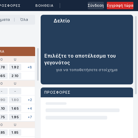
...
Σύνδεση
Εγγραφή τώρα
ΕΣ
ΡΟΣΦΟΡΕΣ
ΒΟΉΘΕΙΑ
ήματα
Όλα
Δελτίο
ΛΑ
Επιλέξτε το αποτέλεσμα του
O
U
γεγονότος
.78
1.92
+8
για να τοποθετήσετε στοίχημα
.65
2.10
O
U
-
-
ΠΡΟΣΦΟΡΈΣ
.90
1.80
+2
.10
1.65
+4
.75
1.95
+7
O
U
.85
1.85