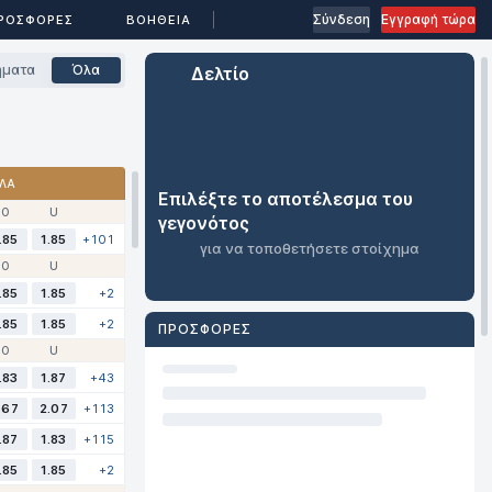
...
Σύνδεση
Εγγραφή τώρα
ΕΣ
ΡΟΣΦΟΡΕΣ
ΒΟΉΘΕΙΑ
ήματα
Όλα
Δελτίο
ΛΑ
Επιλέξτε το αποτέλεσμα του
O
U
γεγονότος
.85
1.85
+101
για να τοποθετήσετε στοίχημα
O
U
.85
1.85
+2
.85
1.85
+2
ΠΡΟΣΦΟΡΈΣ
O
U
.83
1.87
+43
.67
2.07
+113
.87
1.83
+115
.85
1.85
+2