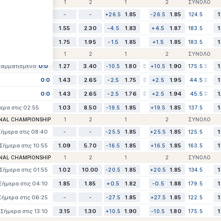
IAN CHAMPIONSHIP
1
2
1
2
ΣΎΝΟΛΟ
Σήμερα στις 08:25
-
-
1.85
1.85
1
+26.5
-26.5
124.5
Σήμερα στις 11:25
1.55
2.30
-4.5
1.83
+4.5
1.87
1
183.5
Σήμερα στις 14:25
1.75
1.95
-1.5
1.85
+1.5
1.85
1
183.5
RIBBEAN GAMES (Γ)
1
2
1
2
ΣΎΝΟΛΟ
αμματισμένο
0:0
1.27
3.40
1.80
1.90
1
-10.5
+10.5
175.5
0:0
1.43
2.65
-2.5
1.75
+2.5
1.95
44.5
1
0:0
1.43
2.65
-2.5
1.76
+2.5
1.94
45.5
1
ερα στις 02:55
1.03
8.50
1.85
1.85
1
-19.5
+19.5
137.5
NAL CHAMPIONSHIP
1
2
1
2
ΣΎΝΟΛΟ
Σήμερα στις 08:40
-
-
1.85
1.85
1
-25.5
+25.5
125.5
Σήμερα στις 10:55
1.09
5.70
1.85
1.85
1
-16.5
+16.5
163.5
NAL CHAMPIONSHIP
1
2
1
2
ΣΎΝΟΛΟ
Σήμερα στις 01:55
1.02
10.00
1.85
1.85
1
-20.5
+20.5
134.5
15)
Σήμερα στις 04:10
1.85
1.85
+0.5
1.82
-0.5
1.88
1
179.5
Σήμερα στις 06:25
-
-
1.85
1.85
1
-27.5
+27.5
122.5
Σήμερα στις 13:10
3.15
1.30
1.90
1.80
1
+10.5
-10.5
175.5