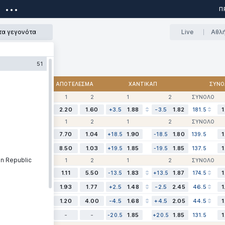
...
ΕΙΚΟΝΙΚΆ ΠΑΙΧΝΊΔΙΑ
ΑΠΟΤΕΛΕΣΜΑΤΑ
ΆΡΘΡΑ
ΕΦΑΡΜΟΓ
Π
τα γεγονότα
Live
Aθλ
51
ΑΠΟΤΈΛΕΣΜΑ
ΧΆΝΤΙΚΑΠ
ΣΎΝΟ
ΔΙΕΘΝΉ ΦΙΛΙΚΆ (Γ)
1
2
1
2
ΣΎΝΟΛΟ
Σήμερα στις 19:55
2.20
1.60
+3.5
1.88
-3.5
1.82
1
181.5
ΑΣΊΑ - V LEAGUE (Γ)
1
2
1
2
ΣΎΝΟΛΟ
Σήμερα στις 08:55
7.70
1.04
1.90
1.80
1
+18.5
-18.5
139.5
Σήμερα στις 12:25
8.50
1.03
1.85
1.85
1
+19.5
-19.5
137.5
n Republic
ΝΌΤΙΑΣ ΑΜΕΡΙΚΉΣ
1
2
1
2
ΣΎΝΟΛΟ
0:0
(10*-13
1.11
5.50
1.83
1.87
1
-13.5
+13.5
174.5
)
10:13
1.93
1.77
+2.5
1.48
-2.5
2.45
46.5
1
0:0
1.20
4.00
-4.5
1.68
+4.5
2.05
44.5
1
ερα στις 03:25
-
-
1.85
1.85
1
-20.5
+20.5
131.5