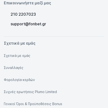
Επικοινωνήστε μαζί μας
210 2207023
support@fonbet.gr
Σχετικά με εμάς
Σχετικά με εμάς
Συναλλαγές
Φορολογία κερδών
Συχνές ερωτήσεις Plumo Limited
Γενικοί Όροι & Προϋποθέσεις Bonus