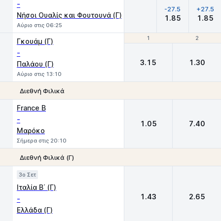
-
-27.5
+27.5
Νήσοι Ουαλίς και Φουτουνά (Γ)
1.85
1.85
Αύριο στις 06:25
1
1
2
2
Γκουάμ (Γ)
-
3.15
1.30
Παλάου (Γ)
Αύριο στις 13:10
Διεθνή Φιλικά
1
2
France B
-
1.05
7.40
Μαρόκο
Σήμερα στις 20:10
Διεθνή Φιλικά (Γ)
1
2
3o Σετ
Ιταλία Β΄ (Γ)
1.43
2.65
-
Ελλάδα (Γ)