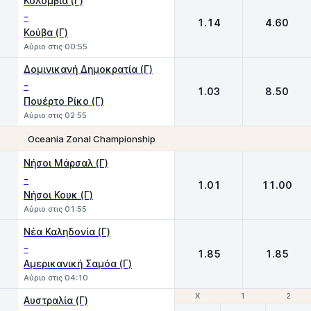
Κολομβία (Γ)
-
1.14
4.60
Κούβα (Γ)
Αύριο στις 00:55
Δομινικανή Δημοκρατία (Γ)
-
1.03
8.50
Πουέρτο Ρίκο (Γ)
Αύριο στις 02:55
Oceania Zonal Championship
1
2
Νήσοι Μάρσαλ (Γ)
-
1.01
11.00
Νήσοι Κουκ (Γ)
Αύριο στις 01:55
Νέα Καληδονία (Γ)
-
1.85
1.85
Αμερικανική Σαμόα (Γ)
Αύριο στις 04:10
Χ
Χ
1
1
2
2
Αυστραλία (Γ)