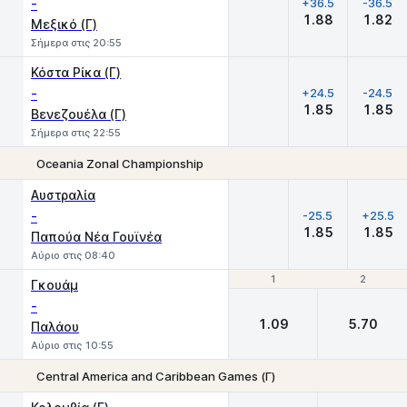
-
+36.5
-36.5
1.88
1.82
Μεξικό (Γ)
Σήμερα στις 20:55
Κόστα Ρίκα (Γ)
-
+24.5
-24.5
1.85
1.85
Βενεζουέλα (Γ)
Σήμερα στις 22:55
Oceania Zonal Championship
Χ
1
2
Αυστραλία
-
-25.5
+25.5
1.85
1.85
Παπούα Νέα Γουϊνέα
Αύριο στις 08:40
1
1
2
2
Γκουάμ
-
1.09
5.70
Παλάου
Αύριο στις 10:55
Central America and Caribbean Games (Γ)
1
2