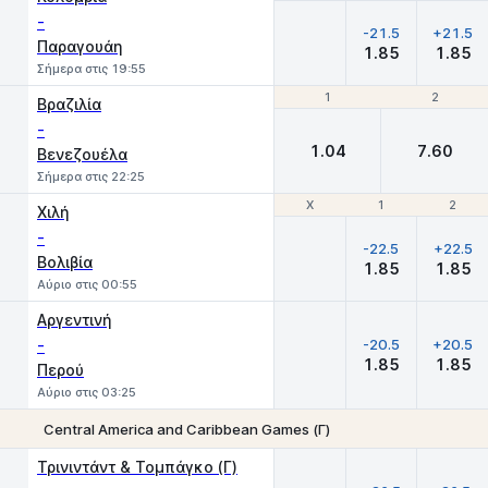
-
-21.5
+21.5
Παραγουάη
1.85
1.85
Σήμερα στις 19:55
1
1
2
2
Βραζιλία
-
1.04
7.60
Βενεζουέλα
Σήμερα στις 22:25
Χ
Χ
1
1
2
2
Χιλή
-
-22.5
+22.5
Βολιβία
1.85
1.85
Αύριο στις 00:55
Αργεντινή
-
-20.5
+20.5
1.85
1.85
Περού
Αύριο στις 03:25
Central America and Caribbean Games (Γ)
Χ
1
2
Τρινιντάντ & Τομπάγκο (Γ)