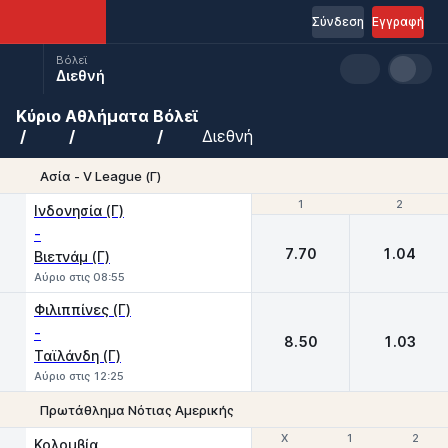
Σύνδεση
Εγγραφή
Βόλεϊ
Διεθνή
Κύριο
Αθλήματα
Βόλεϊ
Διεθνή
Ασία - V League (Γ)
1
1
2
2
Ινδονησία (Г)
-
7.70
1.04
Βιετνάμ (Γ)
Αύριο στις 08:55
Φιλιππίνες (Γ)
-
8.50
1.03
Ταϊλάνδη (Γ)
Αύριο στις 12:25
Πρωτάθλημα Νότιας Αμερικής
Χ
Χ
1
1
2
2
Κολομβία