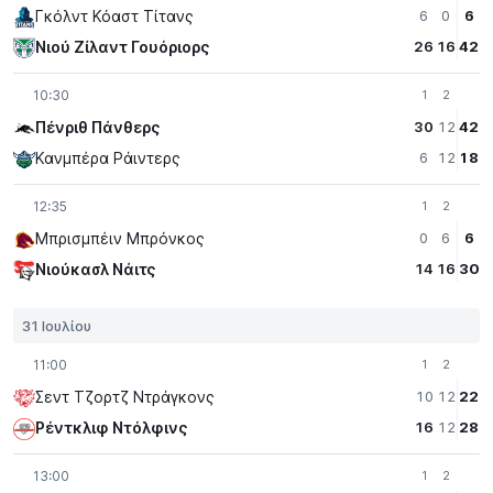
Γκόλντ Κόαστ Τίτανς
6
0
6
Νιού Ζίλαντ Γουόριορς
26
16
42
10:30
1
2
Πένριθ Πάνθερς
30
12
42
Κανμπέρα Ράιντερς
6
12
18
12:35
1
2
Μπρισμπέιν Μπρόνκος
0
6
6
Νιούκασλ Νάιτς
14
16
30
31 Ιουλίου
11:00
1
2
Σεντ Τζορτζ Ντράγκονς
10
12
22
Ρέντκλιφ Ντόλφινς
16
12
28
13:00
1
2