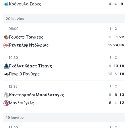
Κρόνουλα Σαρκς
4
4
8
20 Ιουνίου
08:00
1
2
Γουέστς Τάιγκερς
10
12
22
Ρέντκλιφ Ντόλφινς
12
24
36
10:30
1
2
Γκόλντ Κόαστ Τίτανς
6
13
19
Πένριθ Πάνθερς
12
6
18
12:35
1
2
Καντερμπέρι Μπούλντογκς
6
6
13
Μάνλεϊ Ίγκλς
8
4
12
19 Ιουνίου
13:00
1
2