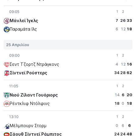
09:05
1
2
Μάνλεϊ Ίγκλς
7
26
33
Παραμάτα Iλς
6
12
18
25 Απριλίου
09:00
1
2
Σεντ Τζορτζ Ντράγκονς
4
12
16
Σίντνεϊ Ρούστερς
34
28
62
11:05
1
2
Νιού Ζίλαντ Γουόριορς
14
6
20
Ρέντκλιφ Ντόλφινς
18
0
18
13:10
1
2
Μέλμπουρν Στορμ
0
6
6
Σάουθ Σίντνεϊ Ράμπιτος
24
24
48