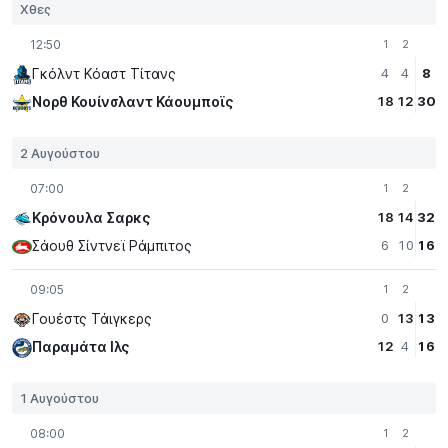
Χθες
12:50
1
2
Γκόλντ Κόαστ Τίτανς
4
4
8
Νορθ Κουίνσλαντ Κάουμποϊς
18
12
30
2 Αυγούστου
07:00
1
2
Κρόνουλα Σαρκς
18
14
32
Σάουθ Σίντνεϊ Ράμπιτος
6
10
16
09:05
1
2
Γουέστς Τάιγκερς
0
13
13
Παραμάτα Iλς
12
4
16
1 Αυγούστου
08:00
1
2