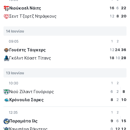
Νιούκασλ Νάιτς
16
6
22
Σεντ Τζορτζ Ντράγκονς
12
8
20
14 Ιουνίου
09:05
1
2
Γουέστς Τάιγκερς
12
24
36
Γκόλντ Κόαστ Τίτανς
18
10
28
13 Ιουνίου
10:30
1
2
Νιού Ζίλαντ Γουόριορς
6
2
8
Κρόνουλα Σαρκς
8
2
10
12:35
1
2
Παραμάτα Iλς
9
6
15
Κανμπέρα Ράιντερς
0
12
12