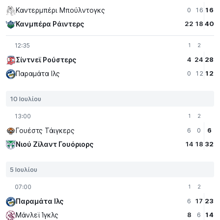
Καντερμπέρι Μπούλντογκς
0
16
16
Κανμπέρα Ράιντερς
22
18
40
12:35
1
2
Σίντνεϊ Ρούστερς
4
24
28
Παραμάτα Iλς
0
12
12
10 Ιουλίου
13:00
1
2
Γουέστς Τάιγκερς
6
0
6
Νιού Ζίλαντ Γουόριορς
14
18
32
5 Ιουλίου
07:00
1
2
Παραμάτα Iλς
6
17
23
Μάνλεϊ Ίγκλς
8
6
14