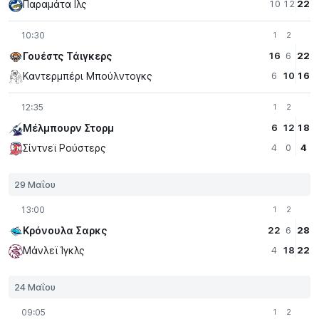
Παραμάτα Iλς
10
12
22
10:30
1
2
Γουέστς Τάιγκερς
16
6
22
Καντερμπέρι Μπούλντογκς
6
10
16
12:35
1
2
Μέλμπουρν Στορμ
6
12
18
Σίντνεϊ Ρούστερς
4
0
4
29 Μαΐου
13:00
1
2
Κρόνουλα Σαρκς
22
6
28
Μάνλεϊ Ίγκλς
4
18
22
24 Μαΐου
09:05
1
2