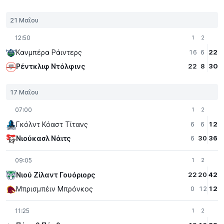
21 Μαΐου
12:50
1
2
Κανμπέρα Ράιντερς
16
6
22
Ρέντκλιφ Ντόλφινς
22
8
30
17 Μαΐου
07:00
1
2
Γκόλντ Κόαστ Τίτανς
6
6
12
Νιούκασλ Νάιτς
6
30
36
09:05
1
2
Νιού Ζίλαντ Γουόριορς
22
20
42
Μπρισμπέιν Μπρόνκος
0
12
12
11:25
1
2