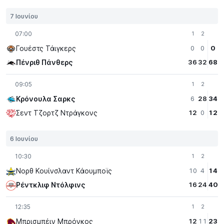
7 Ιουνίου
07:00
1
2
Γουέστς Τάιγκερς
0
0
0
Πένριθ Πάνθερς
36
32
68
09:05
1
2
Κρόνουλα Σαρκς
6
28
34
Σεντ Τζορτζ Ντράγκονς
12
0
12
6 Ιουνίου
10:30
1
2
Νορθ Κουίνσλαντ Κάουμποϊς
10
4
14
Ρέντκλιφ Ντόλφινς
16
24
40
12:35
1
2
Μπρισμπέιν Μπρόνκος
12
11
23