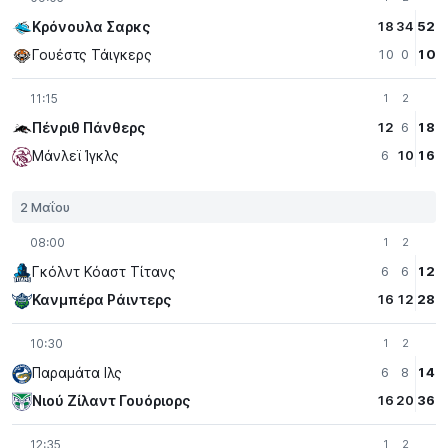
Κρόνουλα Σαρκς
18
34
52
Γουέστς Τάιγκερς
10
0
10
11:15
1
2
Πένριθ Πάνθερς
12
6
18
Μάνλεϊ Ίγκλς
6
10
16
2 Μαΐου
08:00
1
2
Γκόλντ Κόαστ Τίτανς
6
6
12
Κανμπέρα Ράιντερς
16
12
28
10:30
1
2
Παραμάτα Iλς
6
8
14
Νιού Ζίλαντ Γουόριορς
16
20
36
12:35
1
2