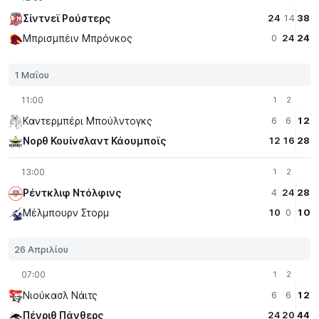
Σίντνεϊ Ρούστερς
24
14
38
Μπρισμπέιν Μπρόνκος
0
24
24
1 Μαΐου
11:00
1
2
Καντερμπέρι Μπούλντογκς
6
6
12
Νορθ Κουίνσλαντ Κάουμποϊς
12
16
28
13:00
1
2
Ρέντκλιφ Ντόλφινς
4
24
28
Μέλμπουρν Στορμ
10
0
10
26 Απριλίου
07:00
1
2
Νιούκασλ Νάιτς
6
6
12
Πένριθ Πάνθερς
24
20
44