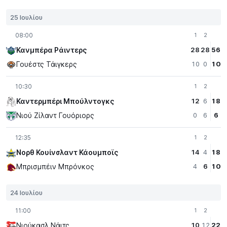
25 Ιουλίου
08:00
1
2
Κανμπέρα Ράιντερς
28
28
56
Γουέστς Τάιγκερς
10
0
10
10:30
1
2
Καντερμπέρι Μπούλντογκς
12
6
18
Νιού Ζίλαντ Γουόριορς
0
6
6
12:35
1
2
Νορθ Κουίνσλαντ Κάουμποϊς
14
4
18
Μπρισμπέιν Μπρόνκος
4
6
10
24 Ιουλίου
11:00
1
2
Νιούκασλ Νάιτς
10
12
22