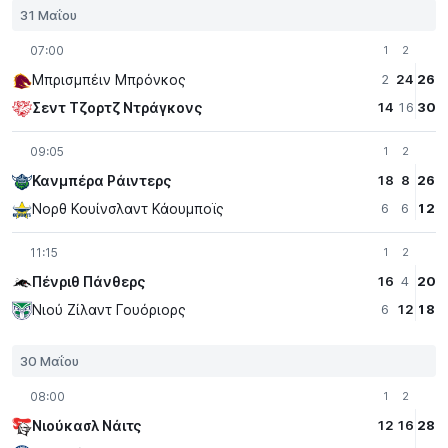
31 Μαΐου
07:00
1
2
Μπρισμπέιν Μπρόνκος
2
24
26
Σεντ Τζορτζ Ντράγκονς
14
16
30
09:05
1
2
Κανμπέρα Ράιντερς
18
8
26
Νορθ Κουίνσλαντ Κάουμποϊς
6
6
12
11:15
1
2
Πένριθ Πάνθερς
16
4
20
Νιού Ζίλαντ Γουόριορς
6
12
18
30 Μαΐου
08:00
1
2
Νιούκασλ Νάιτς
12
16
28