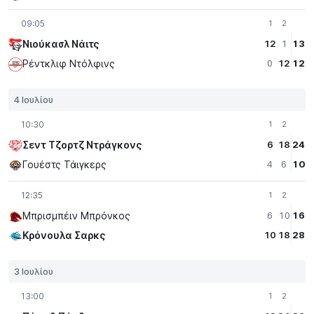
09:05
1
2
Νιούκασλ Νάιτς
12
1
13
Ρέντκλιφ Ντόλφινς
0
12
12
4 Ιουλίου
10:30
1
2
Σεντ Τζορτζ Ντράγκονς
6
18
24
Γουέστς Τάιγκερς
4
6
10
12:35
1
2
Μπρισμπέιν Μπρόνκος
6
10
16
Κρόνουλα Σαρκς
10
18
28
3 Ιουλίου
13:00
1
2