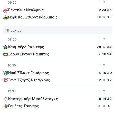
09:05
1
2
Ρέντκλιφ Ντόλφινς
12
24
36
Νορθ Κουίνσλαντ Κάουμποϊς
10
6
16
18 Ιουλίου
08:00
1
2
Κανμπέρα Ράιντερς
28
6
34
Σάουθ Σίντνεϊ Ράμπιτος
6
18
24
10:35
1
2
Νιού Ζίλαντ Γουόριορς
10
10
20
Σεντ Τζορτζ Ντράγκονς
12
0
12
12:35
1
2
Καντερμπέρι Μπούλντογκς
18
14
32
Γουέστς Τάιγκερς
0
0
0