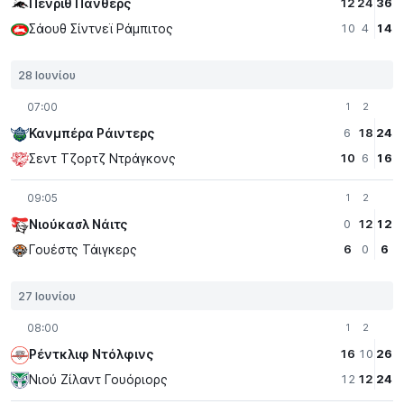
Πένριθ Πάνθερς
12
24
36
Σάουθ Σίντνεϊ Ράμπιτος
10
4
14
28 Ιουνίου
07:00
1
2
Κανμπέρα Ράιντερς
6
18
24
Σεντ Τζορτζ Ντράγκονς
10
6
16
09:05
1
2
Νιούκασλ Νάιτς
0
12
12
Γουέστς Τάιγκερς
6
0
6
27 Ιουνίου
08:00
1
2
Ρέντκλιφ Ντόλφινς
16
10
26
Νιού Ζίλαντ Γουόριορς
12
12
24