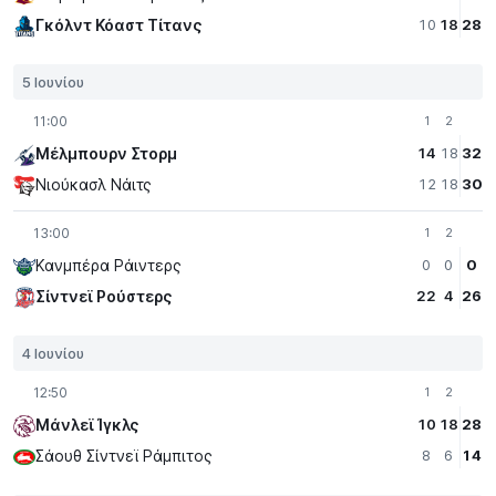
Γκόλντ Κόαστ Τίτανς
10
18
28
5 Ιουνίου
11:00
1
2
Μέλμπουρν Στορμ
14
18
32
Νιούκασλ Νάιτς
12
18
30
13:00
1
2
Κανμπέρα Ράιντερς
0
0
0
Σίντνεϊ Ρούστερς
22
4
26
4 Ιουνίου
12:50
1
2
Μάνλεϊ Ίγκλς
10
18
28
Σάουθ Σίντνεϊ Ράμπιτος
8
6
14