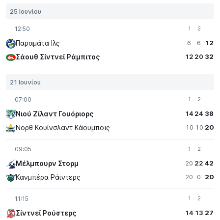
25 Ιουνίου
12:50
1
2
Παραμάτα Iλς
6
6
12
Σάουθ Σίντνεϊ Ράμπιτος
12
20
32
21 Ιουνίου
07:00
1
2
Νιού Ζίλαντ Γουόριορς
14
24
38
Νορθ Κουίνσλαντ Κάουμποϊς
10
10
20
09:05
1
2
Μέλμπουρν Στορμ
20
22
42
Κανμπέρα Ράιντερς
20
0
20
11:15
1
2
Σίντνεϊ Ρούστερς
14
13
27