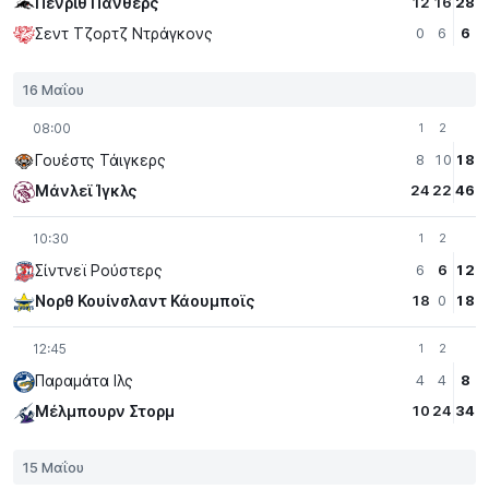
Πένριθ Πάνθερς
12
16
28
Σεντ Τζορτζ Ντράγκονς
0
6
6
16 Μαΐου
08:00
1
2
Γουέστς Τάιγκερς
8
10
18
Μάνλεϊ Ίγκλς
24
22
46
10:30
1
2
Σίντνεϊ Ρούστερς
6
6
12
Νορθ Κουίνσλαντ Κάουμποϊς
18
0
18
12:45
1
2
Παραμάτα Iλς
4
4
8
Μέλμπουρν Στορμ
10
24
34
15 Μαΐου