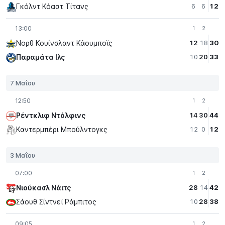
Γκόλντ Κόαστ Τίτανς
6
6
12
13:00
1
2
Νορθ Κουίνσλαντ Κάουμποϊς
12
18
30
Παραμάτα Iλς
10
20
33
7 Μαΐου
12:50
1
2
Ρέντκλιφ Ντόλφινς
14
30
44
Καντερμπέρι Μπούλντογκς
12
0
12
3 Μαΐου
07:00
1
2
Νιούκασλ Νάιτς
28
14
42
Σάουθ Σίντνεϊ Ράμπιτος
10
28
38
09:05
1
2