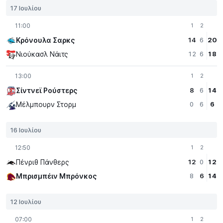
17 Ιουλίου
11:00
1
2
Κρόνουλα Σαρκς
14
6
20
Νιούκασλ Νάιτς
12
6
18
13:00
1
2
Σίντνεϊ Ρούστερς
8
6
14
Μέλμπουρν Στορμ
0
6
6
16 Ιουλίου
12:50
1
2
Πένριθ Πάνθερς
12
0
12
Μπρισμπέιν Μπρόνκος
8
6
14
12 Ιουλίου
07:00
1
2