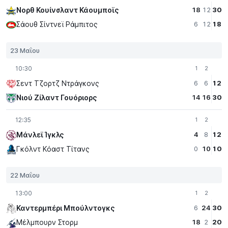
Νορθ Κουίνσλαντ Κάουμποϊς
18
12
30
Σάουθ Σίντνεϊ Ράμπιτος
6
12
18
23 Μαΐου
10:30
1
2
Σεντ Τζορτζ Ντράγκονς
6
6
12
Νιού Ζίλαντ Γουόριορς
14
16
30
12:35
1
2
Μάνλεϊ Ίγκλς
4
8
12
Γκόλντ Κόαστ Τίτανς
0
10
10
22 Μαΐου
13:00
1
2
Καντερμπέρι Μπούλντογκς
6
24
30
Μέλμπουρν Στορμ
18
2
20