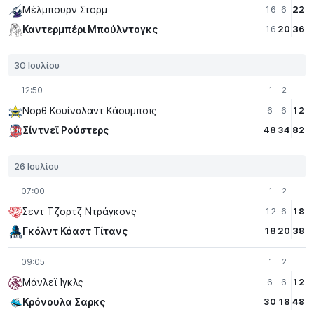
Μέλμπουρν Στορμ
16
6
22
Καντερμπέρι Μπούλντογκς
16
20
36
30 Ιουλίου
12:50
1
2
Νορθ Κουίνσλαντ Κάουμποϊς
6
6
12
Σίντνεϊ Ρούστερς
48
34
82
26 Ιουλίου
07:00
1
2
Σεντ Τζορτζ Ντράγκονς
12
6
18
Γκόλντ Κόαστ Τίτανς
18
20
38
09:05
1
2
Μάνλεϊ Ίγκλς
6
6
12
Κρόνουλα Σαρκς
30
18
48