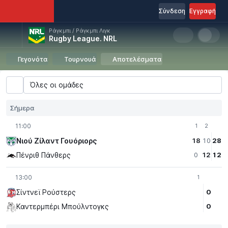
Σύνδεση
Εγγραφή
Ράγκμπι / Ράγκμπι Λιγκ
Rugby League. NRL
Γεγονότα
Τουρνουά
Αποτελέσματα
Όλες οι ομάδες
Σήμερα
11:00
1
2
Νιού Ζίλαντ Γουόριορς
18
10
28
Πένριθ Πάνθερς
0
12
12
13:00
1
Σίντνεϊ Ρούστερς
0
Καντερμπέρι Μπούλντογκς
0