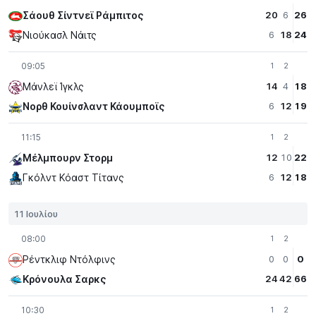
Σάουθ Σίντνεϊ Ράμπιτος
20
6
26
Νιούκασλ Νάιτς
6
18
24
09:05
1
2
Μάνλεϊ Ίγκλς
14
4
18
Νορθ Κουίνσλαντ Κάουμποϊς
6
12
19
11:15
1
2
Μέλμπουρν Στορμ
12
10
22
Γκόλντ Κόαστ Τίτανς
6
12
18
11 Ιουλίου
08:00
1
2
Ρέντκλιφ Ντόλφινς
0
0
0
Κρόνουλα Σαρκς
24
42
66
10:30
1
2