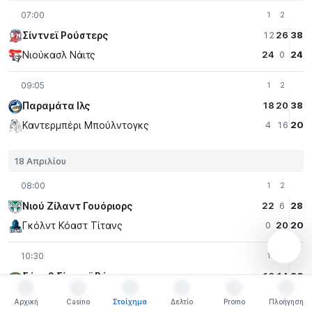
07:00
1
2
Σίντνεϊ Ρούστερς
12
26
38
Νιούκασλ Νάιτς
24
0
24
09:05
1
2
Παραμάτα Iλς
18
20
38
Καντερμπέρι Μπούλντογκς
4
16
20
18 Απριλίου
08:00
1
2
Νιού Ζίλαντ Γουόριορς
22
6
28
Γκόλντ Κόαστ Τίτανς
0
20
20
10:30
1
2
Σάουθ Σίντνεϊ Ράμπιτος
16
14
30
Σεντ Τζορτζ Ντράγκονς
12
0
12
Αρχική
Casino
Στοίχημα
Δελτίο
Promo
Πλοήγηση
Αρχική
Casino
Στοίχημα
Δελτίο
Promo
Πλοήγηση