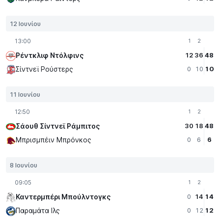
12 Ιουνίου
13:00
1
2
Ρέντκλιφ Ντόλφινς
12
36
48
Σίντνεϊ Ρούστερς
0
10
10
11 Ιουνίου
12:50
1
2
Σάουθ Σίντνεϊ Ράμπιτος
30
18
48
Μπρισμπέιν Μπρόνκος
0
6
6
8 Ιουνίου
09:05
1
2
Καντερμπέρι Μπούλντογκς
0
14
14
Παραμάτα Iλς
0
12
12