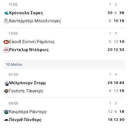
11:00
1
2
Κρόνουλα Σαρκς
30
8
38
Καντερμπέρι Μπούλντογκς
6
10
16
13:05
1
2
Σάουθ Σίντνεϊ Ράμπιτος
0
10
10
Ρέντκλιφ Ντόλφινς
20
12
32
10 Μαΐου
07:00
1
2
Μέλμπουρν Στορμ
26
18
44
Γουέστς Τάιγκερς
4
12
16
09:05
1
2
Κανμπέρα Ράιντερς
12
6
18
Πένριθ Πάνθερς
18
12
30