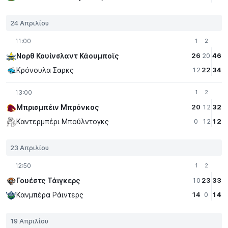
24 Απριλίου
11:00
1
2
Νορθ Κουίνσλαντ Κάουμποϊς
26
20
46
Κρόνουλα Σαρκς
12
22
34
13:00
1
2
Μπρισμπέιν Μπρόνκος
20
12
32
Καντερμπέρι Μπούλντογκς
0
12
12
23 Απριλίου
12:50
1
2
Γουέστς Τάιγκερς
10
23
33
Κανμπέρα Ράιντερς
14
0
14
19 Απριλίου