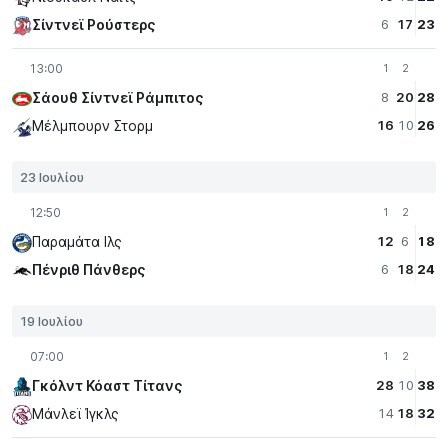
Σίντνεϊ Ρούστερς
6
17
23
13:00
1
2
Σάουθ Σίντνεϊ Ράμπιτος
8
20
28
Μέλμπουρν Στορμ
16
10
26
23 Ιουλίου
12:50
1
2
Παραμάτα Iλς
12
6
18
Πένριθ Πάνθερς
6
18
24
19 Ιουλίου
07:00
1
2
Γκόλντ Κόαστ Τίτανς
28
10
38
Μάνλεϊ Ίγκλς
14
18
32