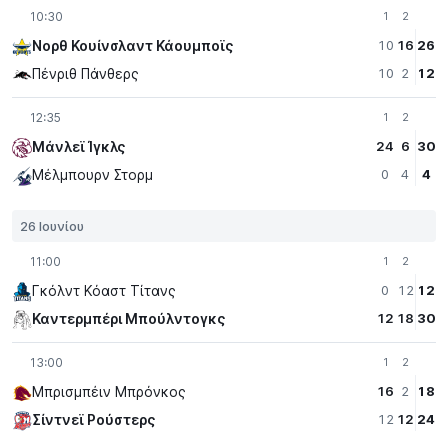
10:30
1
2
Νορθ Κουίνσλαντ Κάουμποϊς
10
16
26
Πένριθ Πάνθερς
10
2
12
12:35
1
2
Μάνλεϊ Ίγκλς
24
6
30
Μέλμπουρν Στορμ
0
4
4
26 Ιουνίου
11:00
1
2
Γκόλντ Κόαστ Τίτανς
0
12
12
Καντερμπέρι Μπούλντογκς
12
18
30
13:00
1
2
Μπρισμπέιν Μπρόνκος
16
2
18
Σίντνεϊ Ρούστερς
12
12
24