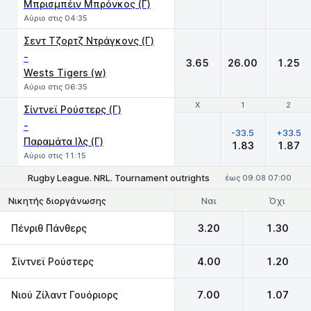
Μπρισμπέιν Μπρόνκος (Γ)
Αύριο στις 04:35
Σεντ Τζορτζ Ντράγκονς (Γ)
-
3.65
26.00
1.25
Wests Tigers (w)
Αύριο στις 06:35
Χ
Χ
1
1
2
2
Σίντνεϊ Ρούστερς (Γ)
-
-33.5
+33.5
Παραμάτα Iλς (Γ)
1.83
1.87
Αύριο στις 11:15
Rugby League. NRL. Tournament outrights
έως 09.08 07:00
Ναι
Όχι
Νικητής διοργάνωσης
Πένριθ Πάνθερς
3.20
1.30
Σίντνεϊ Ρούστερς
4.00
1.20
Νιού Ζίλαντ Γουόριορς
7.00
1.07