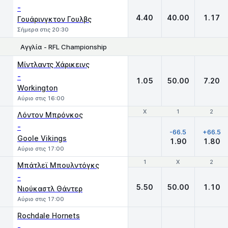
-
4.40
40.00
1.17
Γουάρινγκτον Γουλβς
Σήμερα στις 20:30
Αγγλία - RFL Championship
1
X
2
Μίντλαντς Χάρικεινς
-
1.05
50.00
7.20
Workington
Αύριο στις 16:00
Χ
Χ
1
1
2
2
Λόντον Μπρόνκος
-
-66.5
+66.5
Goole Vikings
1.90
1.80
Αύριο στις 17:00
1
1
X
X
2
2
Μπάτλεϊ Μπουλντόγκς
-
5.50
50.00
1.10
Νιούκαστλ Θάντερ
Αύριο στις 17:00
Rochdale Hornets
-