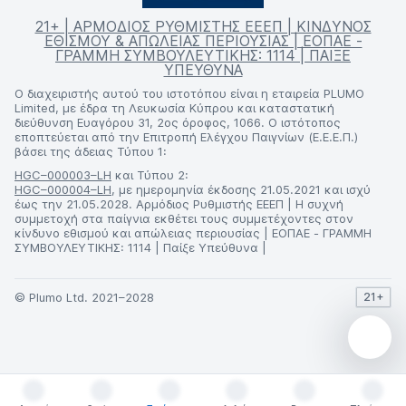
21+ | ΑΡΜΟΔΙΟΣ ΡΥΘΜΙΣΤΗΣ ΕΕΕΠ | ΚΙΝΔΥΝΟΣ
ΕΘΙΣΜΟΥ & ΑΠΩΛΕΙΑΣ ΠΕΡΙΟΥΣΙΑΣ | ΕΟΠΑΕ -
ΓΡΑΜΜΗ ΣΥΜΒΟΥΛΕΥΤΙΚΗΣ: 1114 | ΠΑΙΞΕ
ΥΠΕΥΘΥΝΑ
Ο διαχειριστής αυτού του ιστοτόπου είναι η εταιρεία PLUMO
Limited, με έδρα τη Λευκωσία Κύπρου και καταστατική
διεύθυνση Ευαγόρου 31, 2ος όροφος, 1066. Ο ιστότοπος
εποπτεύεται από την Επιτροπή Ελέγχου Παιγνίων (Ε.Ε.Ε.Π.)
βάσει της άδειας Τύπου 1:
HGC–000003–LH
και Τύπου 2:
HGC–000004–LH
, με ημερομηνία έκδοσης 21.05.2021 και ισχύ
έως την 21.05.2028. Αρμόδιος Ρυθμιστής ΕΕΕΠ | Η συχνή
συμμετοχή στα παίγνια εκθέτει τους συμμετέχοντες στον
κίνδυνο εθισμού και απώλειας περιουσίας | ΕΟΠΑΕ - ΓΡΑΜΜΗ
ΣΥΜΒΟΥΛΕΥΤΙΚΗΣ: 1114 | Παίξε Υπεύθυνα |
© Plumo Ltd. 2021–2028
21+