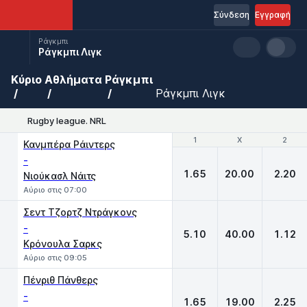
Σύνδεση
Εγγραφή
Ράγκμπι
Ράγκμπι Λιγκ
Κύριο
Αθλήματα
Ράγκμπι
Ράγκμπι Λιγκ
Rugby league. NRL
1
1
X
X
2
2
Κανμπέρα Ράιντερς
-
1.65
20.00
2.20
Νιούκασλ Νάιτς
Αύριο στις 07:00
Σεντ Τζορτζ Ντράγκονς
-
5.10
40.00
1.12
Κρόνουλα Σαρκς
Αύριο στις 09:05
Πένριθ Πάνθερς
-
1.65
19.00
2.25