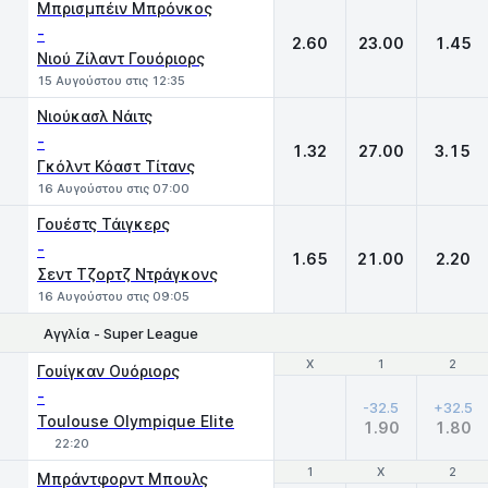
Μπρισμπέιν Μπρόνκος
-
2.60
23.00
1.45
Νιού Ζίλαντ Γουόριορς
15 Αυγούστου στις 12:35
Νιούκασλ Νάιτς
-
1.32
27.00
3.15
Γκόλντ Κόαστ Τίτανς
16 Αυγούστου στις 07:00
Γουέστς Τάιγκερς
-
1.65
21.00
2.20
Σεντ Τζορτζ Ντράγκονς
16 Αυγούστου στις 09:05
Αγγλία - Super League
Χ
Χ
1
1
2
2
Γουίγκαν Ουόριορς
-
-32.5
+32.5
Toulouse Olympique Elite
1.90
1.80
22:20
1
1
X
X
2
2
Μπράντφορντ Μπουλς