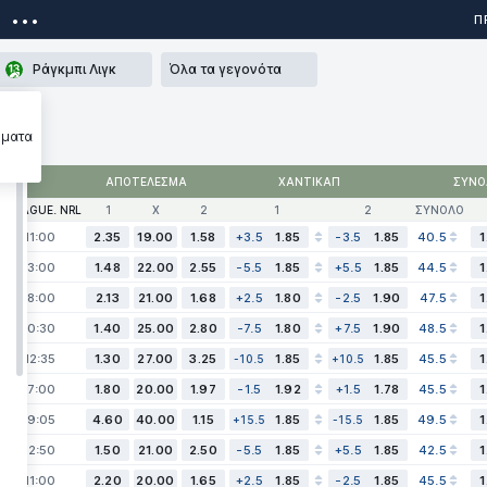
...
ΕΙΚΟΝΙΚΆ ΠΑΙΧΝΊΔΙΑ
ΑΠΟΤΕΛΕΣΜΑΤΑ
ΆΡΘΡΑ
ΕΦΑΡΜΟΓ
Π
Ράγκμπι Λιγκ
Όλα τα γεγονότα
ήματα
9
ΑΠΟΤΈΛΕΣΜΑ
ΧΆΝΤΙΚΑΠ
ΣΎΝΟ
Y LEAGUE. NRL
1
X
2
1
2
ΣΎΝΟΛΟ
στις 11:00
2.35
19.00
1.58
+3.5
1.85
-3.5
1.85
40.5
1
στις 13:00
1.48
22.00
2.55
-5.5
1.85
+5.5
1.85
44.5
1
τις 08:00
2.13
21.00
1.68
+2.5
1.80
-2.5
1.90
47.5
1
τις 10:30
1.40
25.00
2.80
-7.5
1.80
+7.5
1.90
48.5
1
τις 12:35
1.30
27.00
3.25
1.85
1.85
45.5
1
-10.5
+10.5
τις 07:00
1.80
20.00
1.97
-1.5
1.92
+1.5
1.78
45.5
1
τις 09:05
4.60
40.00
1.15
1.85
1.85
49.5
1
+15.5
-15.5
τις 12:50
1.50
21.00
2.50
-5.5
1.85
+5.5
1.85
42.5
1
τις 11:00
2.20
20.00
1.65
+2.5
1.85
-2.5
1.85
45.5
1