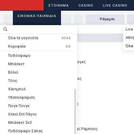
ΣΤΟΙΧΗΜΑ
ΣΤΟΙΧΗΜΑ
CASINO
CASINO
LIVE CASINO
LIVE CASINO
ΕΙΚΟΝΙΚΆ ΠΑΙΧΝΊΔΙΑ
Όλες τις ώρες
Ράγκμπι
ΑΠΟΤΕΛΕΣΜΑΤΑ
Όλες τις ώρες
Live
Κύριο
Αθλήματα
Ράγκμπι
Ράγκμπι Λιγκ
ΆΡΘΡΑ
1 ώρα
Aθλ
Όλα τα γεγονότα
Όλα τα γεγονότα
Όλα τα γεγονότα
4544
66
2
2 ώρες
Όλα
Κορυφαία
89
ΚΑΤΗΓΟΡΊΑ
RUGBY LEAGUE. NRL
ΕΦΑΡΜΟΓΕΣ
Ράγκμπι - Ράγκμπι Λιγκ
Νιού Ζίλαντ Γουόριορς — Πένριθ Πάνθερς
Ράγκμπι Γιούνιον
4 ώρες
Ποδόσφαιρο
RUGB
Νιού Ζίλαντ Γουόριορς
Σίντνεϊ Ρούστερς — Καντερμπέρι Μπούλντογκς
Rugby Union. Russian Championship
6 ώρες
Μπάσκετ
-
Αύριο 
Πένριθ Πάνθερς
Σίντνεϊ Ρούστερς
Μέλμπουρν Στορμ — Μάνλεϊ Ίγκλς
Ρωσία - Πρέμιερ Λιγκ
12 ώρες
Βόλεϊ
-
Αύριο 
Καντερμπέρι Μπούλντογκς
Μέλμπουρν Στορμ
Ρέντκλιφ Ντόλφινς — Μπρισμπέιν Μπρόνκος
Tournament outrights
1 ημέρα
Τένις
-
8 Αυγούστου σ
Μάνλεϊ Ίγκλς
Ρέντκλιφ Ντόλφινς
Σάουθ Σίντνεϊ Ράμπιτος — Παραμάτα Iλς
Φιλικά
2 ημέρες
Χάντμπολ
-
8 Αυγούστου σ
Μπρισμπέιν Μπρόνκος
Σάουθ Σίντνεϊ Ράμπιτος
Κανμπέρα Ράιντερς — Νιούκασλ Νάιτς
Rugby Union. Russia. Higher League
Υδατοσφαίριση
-
8 Αυγούστου σ
Παραμάτα Iλς
Κανμπέρα Ράιντερς
Σεντ Τζορτζ Ντράγκονς — Κρόνουλα Σαρκς
Νέα Ζηλανδία - NPC
Πινγκ Πονγκ
-
9 Αυγούστου σ
Νιούκασλ Νάιτς
Σεντ Τζορτζ Ντράγκονς
Πένριθ Πάνθερς — Σίντνεϊ Ρούστερς
Rugby Union. South Africa. Currie Cup
Χόκεϊ Επί Πάγου
-
9 Αυγούστου σ
Κρόνουλα Σαρκς
Πένριθ Πάνθερς
Μάνλεϊ Ίγκλς — Ρέντκλιφ Ντόλφινς
Rugby Union. Nations Championship
Μπάσκετ 3x3
-
13 Αυγούστου σ
Σίντνεϊ Ρούστερς
Μάνλεϊ Ίγκλς
Καντερμπέρι Μπούλντογκς — Σάουθ Σίντνεϊ Ράμπιτος
Rugby Union. Russia. Cup
Ποδόσφαιρο Σάλας
-
14 Αυγούστου σ