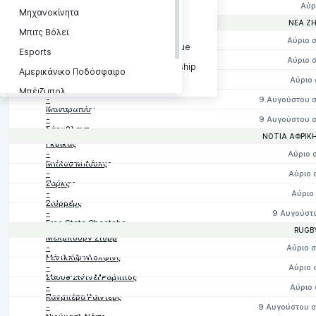
-
Αύρ
Ράγκμπι Λιγκ
Μηχανοκίνητα
Baltiysky Shtorm Kaliningrad
ΝΈΑ ΖΗ
Rugby League. NRL
Όκλαντ
Μπιτς Βόλεϊ
-
Αύριο σ
Rugby League. England. Superleague
Γουέλινγκτον
Μπέι οφ Πλέντι
Esports
-
Αύριο σ
Rugby League. England. Championship
Νόρθλαντ
Χόκς Μπέι
Αμερικάνικο Ποδόσφαιρο
-
Αύριο 
Rugby League. NRL. Women
Τάσμαν
Οτάγκο
Μπέιζμπολ
-
9 Αυγούστου σ
Καντερμπέρι
Μαναβάτου
Χόκεϊ Επί Χόρτου
-
9 Αυγούστου σ
Σάουθλαντ
Φλόρμπολ
ΝΌΤΙΑ ΑΦΡΙΚΉ
Γκρίκας
Μπιτς Σόκερ
-
Αύριο σ
Γκόλντεν Λάιονς
Μπλου Μπούλς
Λακρός
-
Αύριο 
Πούμας
Σαρκς
Ράγκμπι
-
Αύριο 
Boland
Στόρμερς
Αυστραλιανό Ποδόσφαιρο
-
9 Αυγούστο
Free State Cheetahs
Κρίκετ
RUGB
Μέλμπουρν Στορμ
-
Αύριο σ
Μπάντμιντον
Μάνλεϊ Ίγκλς
Ρέντκλιφ Ντόλφινς
-
Αύριο 
Μπιλιάρδο - Σνούκερ
Μπρισμπέιν Μπρόνκος
Σάουθ Σίντνεϊ Ράμπιτος
-
Αύριο 
Πάντελ τέννις
Παραμάτα Iλς
Κανμπέρα Ράιντερς
-
9 Αυγούστου σ
Νταρτς