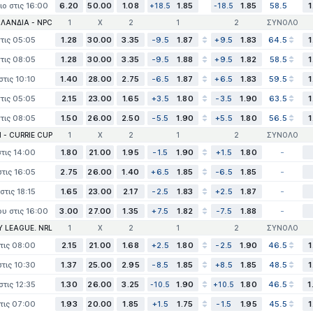
ιο στις 16:00
6.20
50.00
1.08
1.85
1.85
58.5
1
+18.5
-18.5
ΛΑΝΔΊΑ - NPC
1
X
2
1
2
ΣΎΝΟΛΟ
τις 05:05
1.28
30.00
3.35
-9.5
1.87
+9.5
1.83
64.5
1
τις 08:05
1.28
30.00
3.35
-9.5
1.88
+9.5
1.82
58.5
1
στις 10:10
1.40
28.00
2.75
-6.5
1.87
+6.5
1.83
59.5
1
τις 05:05
2.15
23.00
1.65
+3.5
1.80
-3.5
1.90
63.5
1
τις 08:05
1.50
26.00
2.50
-5.5
1.90
+5.5
1.80
56.5
1
 - CURRIE CUP
1
X
2
1
2
ΣΎΝΟΛΟ
τις 14:00
1.80
21.00
1.95
-1.5
1.90
+1.5
1.80
-
στις 16:05
2.75
26.00
1.40
+6.5
1.85
-6.5
1.85
-
στις 18:15
1.65
23.00
2.17
-2.5
1.83
+2.5
1.87
-
υ στις 16:00
3.00
27.00
1.35
+7.5
1.82
-7.5
1.88
-
Y LEAGUE. NRL
1
X
2
1
2
ΣΎΝΟΛΟ
τις 08:00
2.15
21.00
1.68
+2.5
1.80
-2.5
1.90
46.5
1
στις 10:30
1.37
25.00
2.95
-8.5
1.85
+8.5
1.85
48.5
1
στις 12:35
1.30
26.00
3.25
1.90
1.80
46.5
1
-10.5
+10.5
τις 07:00
1.93
20.00
1.85
+1.5
1.75
-1.5
1.95
45.5
1