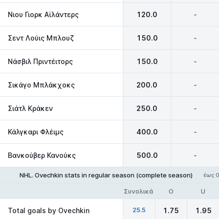
Νιου Γιορκ Αϊλάντερς
120.0
-
Σεντ Λούις Μπλουζ
150.0
-
Νάσβιλ Πριντέιτορς
150.0
-
Σικάγο Μπλάκχοκς
200.0
-
Σιάτλ Κράκεν
250.0
-
Κάλγκαρι Φλέιμς
400.0
-
Βανκούβερ Κανούκς
500.0
-
NHL. Ovechkin stats in regular season (complete season)
έως 0
Συνολικά
O
U
25.5
Total goals by Ovechkin
1.75
1.95