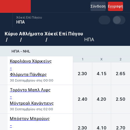
Σύνδεση
Εγγραφή
Χόκεϊ Επί Πάγου
ΗΠΑ
Κύριο
Αθλήματα
Χόκεϊ Επί Πάγου
ΗΠΑ
ΗΠΑ - NHL
1
1
X
X
2
2
Καρολάινα Χάρικεϊνς
-
2.30
4.15
2.65
Φλόριντα Πάνθερς
30 Σεπτεμβρίου στις 00:00
Τορόντο Μαπλ Λιφς
-
2.40
4.20
2.50
Μόντρεαλ Κανάντιενς
30 Σεπτεμβρίου στις 02:00
Μπόστον Μπρούινς
-
2.30
4.10
2.70