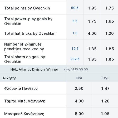
50.5
Total points by Ovechkin
1.95
1.75
Total power-play goals by
6.5
1.75
1.95
Ovechkin
1.5
Total hat tricks by Ovechkin
4.00
1.20
Number of 2-minute
12.5
penalties received by
1.85
1.85
Ovechkin
Total shots on goal by
232.5
1.85
1.85
Ovechkin
NHL. Atlantic Division. Winner
έως 01.10 00:00
Ναι
'Οχι
Νικητής
Φλόριντα Πάνθερς
2.50
1.47
Τάμπα Μπέι Λάιτνινγκ
4.00
1.20
Μόντρεαλ Κανάντιενς
8.00
1.05