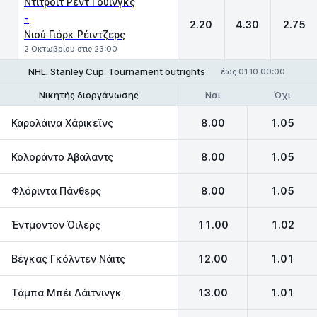
Ντιτρόιτ Ρεντ Γουίνγκς
-
2.20
4.30
2.75
Νιού Γιόρκ Ρέιντζερς
2 Οκτωβρίου στις 23:00
NHL. Stanley Cup. Tournament outrights
έως 01.10 00:00
Ναι
Όχι
Νικητής διοργάνωσης
Να φτάσει στον τελικό
Καρολάινα Χάρικεϊνς
8.00
1.05
Κολοράντο Άβαλαντς
8.00
1.05
Φλόριντα Πάνθερς
8.00
1.05
Έντμοντον Όιλερς
11.00
1.02
Βέγκας Γκόλντεν Νάιτς
12.00
1.01
Τάμπα Μπέι Λάιτνινγκ
13.00
1.01