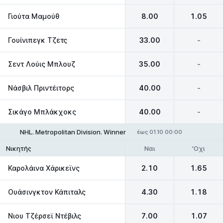
Γιούτα Μαμούθ
8.00
1.05
Γουίνιπεγκ Τζετς
33.00
-
Σεντ Λούις Μπλουζ
35.00
-
Νάσβιλ Πριντέιτορς
40.00
-
Σικάγο Μπλάκχοκς
40.00
-
NHL. Metropolitan Division. Winner
έως 01.10 00:00
Ναι
'Οχι
Νικητής
Καρολάινα Χάρικεϊνς
2.10
1.65
Ουάσινγκτον Κάπιταλς
4.30
1.18
Νιου Τζέρσεϊ Ντέβιλς
7.00
1.07