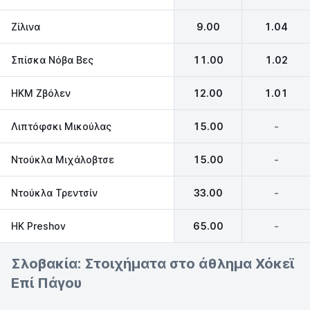
Ζίλινα
9.00
1.04
Σπίσκα Νόβα Βες
11.00
1.02
ΗΚΜ Ζβόλεν
12.00
1.01
Λιπτόφσκι Μικούλας
15.00
-
Ντούκλα Μιχάλοβτσε
15.00
-
Ντούκλα Τρεντσίν
33.00
-
HK Preshov
65.00
-
Σλοβακία: Στοιχήματα στο άθλημα Χόκεϊ
Επί Πάγου