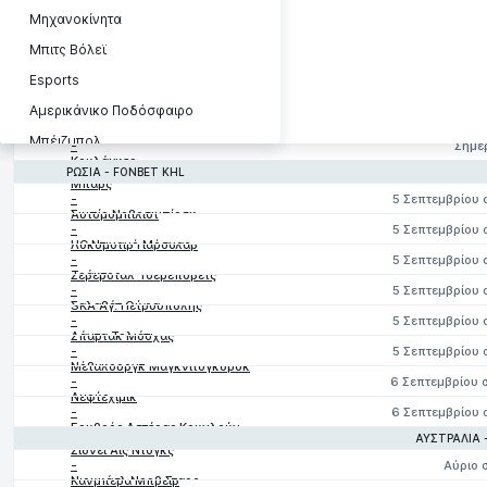
-
Σήμερ
Cyber Hockey
Μηχανοκίνητα
Ταϊφούν Βλαδιβοστόκ
POL
NHL 26. United Esports Leagues
KH Ζαγκλεμπιέ Σοσνόβιετς
Μπιτς Βόλεϊ
-
Σήμερ
3x4 min. Czech Republic
TKH Τορούν
Esports
RUSSIA. INTERNATIONA
HC Ακμ Τούλα
3x4 min. Kazakhstan
Αμερικάνικο Ποδόσφαιρο
-
Σήμε
Ακτόμπε
Γιούζνι Ουράλ
NHL 26. H2H LIGA
Μπέιζμπολ
-
Σήμερ
Κουλάγκερ
ΧΏΡΕΣ
Χόκεϊ Επί Χόρτου
ΡΩΣΊΑ - FONBET KHL
Μπαρς
Αυστρία
-
5 Σεπτεμβρίου σ
Φλόρμπολ
Σιμπίρ Νοβοσιμπίρσκ
Αυτομόμπιλιστ
Αυστρία - EHL
-
5 Σεπτεμβρίου σ
Μπιτς Σόκερ
HC Nτιναμό Μόσχας
Λοκομοτίβ Γιάροσλαβ
Αυστραλία
-
5 Σεπτεμβρίου σ
Λακρός
Τράκτορ
Σέβερσταλ Τσερέποβετς
Αυστραλία - AIHL League
-
5 Σεπτεμβρίου σ
Ράγκμπι
Σαλαβάτ Ούφα
SKA Αγ. Πετρούπολης
Γερμανία
-
5 Σεπτεμβρίου σ
Αυστραλιανό Ποδόσφαιρο
Λάντα Τολιάτι
Σπαρτάκ Μόσχας
Γερμανία - DEL
-
5 Σεπτεμβρίου σ
Κρίκετ
Νόβγκοροντ
Μέταλουργκ Μαγκνιτόγκορσκ
Δανία
-
6 Σεπτεμβρίου σ
Μπάντμιντον
Αμούρ
Νεφτεχίμικ
Δανία - Metal Ligaen
-
6 Σεπτεμβρίου σ
Μπιλιάρδο - Σνούκερ
Ερυθρός Αστέρας Κουνλούν
Ελβετία
ΑΥΣΤΡΑΛΊΑ 
Πάντελ τέννις
Σίδνεϊ Άις Ντογκς
Ελβετία - NLA
-
Αύριο σ
Νταρτς
Νιουκάσλ Νορθ Σταρς
Κανμπέρα Μπρέιβ