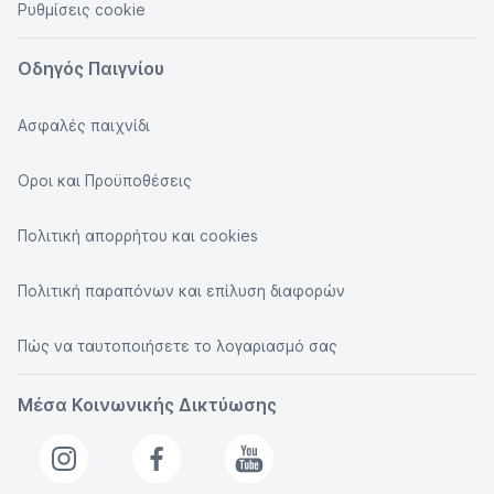
Ρυθμίσεις cookie
Οδηγός Παιγνίου
Ασφαλές παιχνίδι
Οροι και Προϋποθέσεις
Πολιτική απορρήτου και cookies
Πολιτική παραπόνων και επίλυση διαφορών
Πώς να ταυτοποιήσετε το λογαριασμό σας
Μέσα Κοινωνικής Δικτύωσης