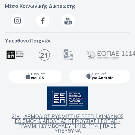
Μέσα Κοινωνικής Δικτύωσης
Υπεύθυνο Παιχνίδι
Εφαρμογή
Εφαρμογή
για iOS
για Android
21+ | ΑΡΜΟΔΙΟΣ ΡΥΘΜΙΣΤΗΣ ΕΕΕΠ | ΚΙΝΔΥΝΟΣ
ΕΘΙΣΜΟΥ & ΑΠΩΛΕΙΑΣ ΠΕΡΙΟΥΣΙΑΣ | ΕΟΠΑΕ -
ΓΡΑΜΜΗ ΣΥΜΒΟΥΛΕΥΤΙΚΗΣ: 1114 | ΠΑΙΞΕ
ΥΠΕΥΘΥΝΑ