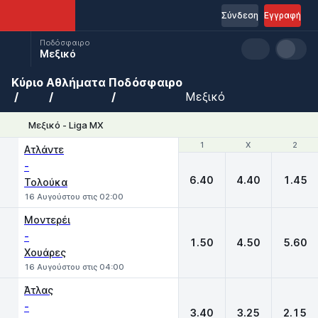
Σύνδεση
Εγγραφή
Ποδόσφαιρο
Μεξικό
Κύριο
Αθλήματα
Ποδόσφαιρο
Μεξικό
Μεξικό - Liga MX
1
1
X
X
2
2
Ατλάντε
-
6.40
4.40
1.45
Τολούκα
16 Αυγούστου στις 02:00
Μοντερέι
-
1.50
4.50
5.60
Χουάρες
16 Αυγούστου στις 04:00
Άτλας
-
3.40
3.25
2.15