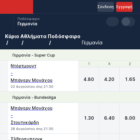
Σύνδεση
Εγγραφή
Ποδόσφαιρο
Γερμανία
Κύριο
Αθλήματα
Ποδόσφαιρο
Γερμανία
Γερμανία - Super Cup
1
1
X
X
2
2
Ντόρτμουντ
-
4.80
4.20
1.65
Μπάγερν Μονάχου
22 Αυγούστου στις 21:30
Γερμανία - Bundesliga
1
X
2
Μπάγερν Μονάχου
-
1.30
6.40
8.00
Στουτγκάρδη
28 Αυγούστου στις 21:30
Έλβερσμπεργκ