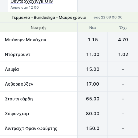
Ουντερχάχινγκ U19
Αύριο στις 12:00
Γερμανία - Bundesliga - Μακροχρόνια
έως 22.08 00:00
Ναι
'Οχι
Νικητής
Θέσεις 1-4
Μπάγερν Μονάχου
1.15
4.70
Ντόρτμουντ
11.00
1.02
Λειψία
15.00
-
Λεβερκούζεν
17.00
-
Στουτγκάρδη
65.00
-
Χόφενχαϊμ
80.00
-
Άιντραχτ Φρανκφούρτης
150.0
-