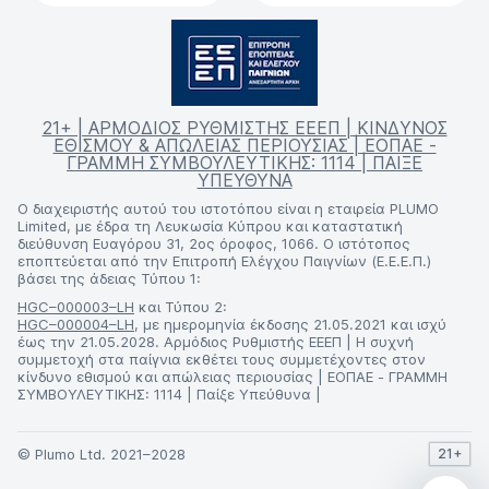
21+ | ΑΡΜΟΔΙΟΣ ΡΥΘΜΙΣΤΗΣ ΕΕΕΠ | ΚΙΝΔΥΝΟΣ
ΕΘΙΣΜΟΥ & ΑΠΩΛΕΙΑΣ ΠΕΡΙΟΥΣΙΑΣ | ΕΟΠΑΕ -
ΓΡΑΜΜΗ ΣΥΜΒΟΥΛΕΥΤΙΚΗΣ: 1114 | ΠΑΙΞΕ
ΥΠΕΥΘΥΝΑ
Ο διαχειριστής αυτού του ιστοτόπου είναι η εταιρεία PLUMO
Limited, με έδρα τη Λευκωσία Κύπρου και καταστατική
διεύθυνση Ευαγόρου 31, 2ος όροφος, 1066. Ο ιστότοπος
εποπτεύεται από την Επιτροπή Ελέγχου Παιγνίων (Ε.Ε.Ε.Π.)
βάσει της άδειας Τύπου 1:
HGC–000003–LH
και Τύπου 2:
HGC–000004–LH
, με ημερομηνία έκδοσης 21.05.2021 και ισχύ
έως την 21.05.2028. Αρμόδιος Ρυθμιστής ΕΕΕΠ | Η συχνή
συμμετοχή στα παίγνια εκθέτει τους συμμετέχοντες στον
κίνδυνο εθισμού και απώλειας περιουσίας | ΕΟΠΑΕ - ΓΡΑΜΜΗ
ΣΥΜΒΟΥΛΕΥΤΙΚΗΣ: 1114 | Παίξε Υπεύθυνα |
© Plumo Ltd. 2021–2028
21+