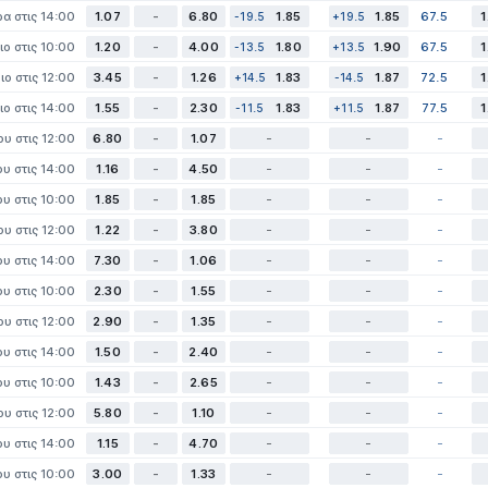
α στις 14:00
1.07
-
6.80
1.85
1.85
67.5
1
-19.5
+19.5
ιο στις 10:00
1.20
-
4.00
1.80
1.90
67.5
1
-13.5
+13.5
ιο στις 12:00
3.45
-
1.26
1.83
1.87
72.5
1
+14.5
-14.5
ιο στις 14:00
1.55
-
2.30
1.83
1.87
77.5
1
-11.5
+11.5
υ στις 12:00
6.80
-
1.07
-
-
-
υ στις 14:00
1.16
-
4.50
-
-
-
υ στις 10:00
1.85
-
1.85
-
-
-
υ στις 12:00
1.22
-
3.80
-
-
-
υ στις 14:00
7.30
-
1.06
-
-
-
υ στις 10:00
2.30
-
1.55
-
-
-
υ στις 12:00
2.90
-
1.35
-
-
-
υ στις 14:00
1.50
-
2.40
-
-
-
υ στις 10:00
1.43
-
2.65
-
-
-
υ στις 12:00
5.80
-
1.10
-
-
-
υ στις 14:00
1.15
-
4.70
-
-
-
υ στις 10:00
3.00
-
1.33
-
-
-