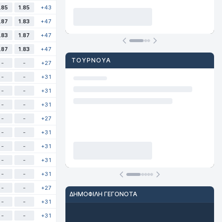
.85
1.85
+43
.87
1.83
+47
.83
1.87
+47
.87
1.83
+47
ΤΟΥΡΝΟΥΆ
-
-
+27
-
-
+31
-
-
+31
-
-
+31
-
-
+27
-
-
+31
-
-
+31
-
-
+31
-
-
+31
-
-
+27
ΔΗΜΟΦΙΛΉ ΓΕΓΟΝΌΤΑ
-
-
+31
Ποδόσφαιρο
Μπάσκετ
Βόλεϊ
Τένις
Πινγκ Πονγκ
-
-
+31