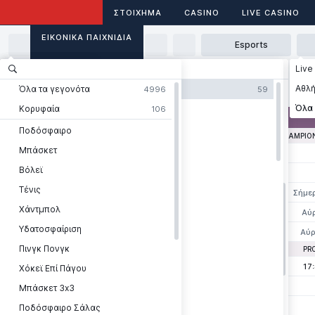
ΣΤΟΙΧΗΜΑ
ΣΤΟΙΧΗΜΑ
CASINO
CASINO
LIVE CASINO
LIVE CASINO
ΕΙΚΟΝΙΚΆ ΠΑΙΧΝΊΔΙΑ
Όλες τις ώρες
Esports
ΑΠΟΤΕΛΕΣΜΑΤΑ
Όλες τις ώρες
Live
Κύριο
Αθλήματα
Esports
LoL
ΆΡΘΡΑ
1 ώρα
Aθλ
Όλα τα γεγονότα
Όλα τα γεγονότα
Όλα τα γεγονότα
4996
59
327
2 ώρες
Όλα
Κορυφαία
106
ΚΑΤΗΓΟΡΊΑ
CHAMPIONS KOREA. BO3
ΕΦΑΡΜΟΓΕΣ
Esports - LoL
T1 — Hanwha Life Esports
Counter-Strike
4 ώρες
Ποδόσφαιρο
CHAMPION
T1
Nongshim RedForce — DN SOOPers
Esports World Cup
6 ώρες
Μπάσκετ
-
Hanwha Life Esports
Dplus — KT Rolster
European Pro League
12 ώρες
Βόλεϊ
3ος Χάρτης
Nongshim RedForce
FearX — KRX
BB Storm
1 ημέρα
Τένις
-
Σήμερ
DN SOOPers
Dplus
CCT
PRO LEAGUE. BO3
2 ημέρες
Χάντμπολ
-
Αύρ
LGD Gaming — Anyone's Legend
KT Rolster
FearX
Tipsport Cup
Υδατοσφαίριση
-
Αύρ
Bilibili Gaming — EDward Gaming
KRX
WL Star Series
Πινγκ Πονγκ
PR
LGD Gaming
Invictus Gaming — LNG Esports
H2H CS. 2X2
-
17
Χόκεϊ Επί Πάγου
Anyone's Legend
ThunderTalk Gaming — Top Esports
United21
1ος Χάρτης
Μπάσκετ 3x3
JD Gaming — Team WE
Dota 2
2ος Χάρτης
Ποδόσφαιρο Σάλας