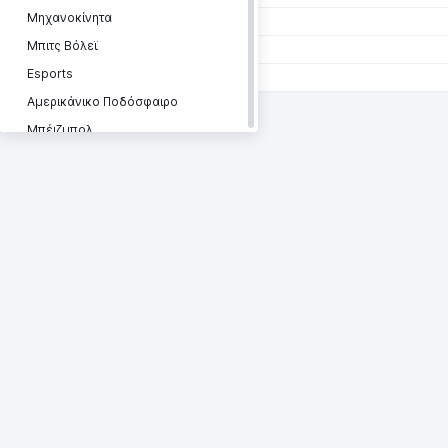
Branley R
Zvonimir L
Μηχανοκίνητα
-
Drayton J
Cressey G
Μπιτς Βόλεϊ
-
Μπέρι Βαν Πιρ
Branley R
Esports
-
Zvonimir L
Αμερικάνικο Ποδόσφαιρο
Μπέιζμπολ
Χόκεϊ Επί Χόρτου
Φλόρμπολ
Μπιτς Σόκερ
Λακρός
Ράγκμπι
Αυστραλιανό Ποδόσφαιρο
Κρίκετ
Μπάντμιντον
Μπιλιάρδο - Σνούκερ
Νταρτς
ΜΜΑ