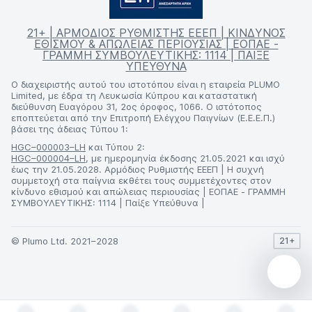
21+ | ΑΡΜΟΔΙΟΣ ΡΥΘΜΙΣΤΗΣ ΕΕΕΠ | ΚΙΝΔΥΝΟΣ
ΕΘΙΣΜΟΥ & ΑΠΩΛΕΙΑΣ ΠΕΡΙΟΥΣΙΑΣ | ΕΟΠΑΕ -
ΓΡΑΜΜΗ ΣΥΜΒΟΥΛΕΥΤΙΚΗΣ: 1114 | ΠΑΙΞΕ
ΥΠΕΥΘΥΝΑ
Ο διαχειριστής αυτού του ιστοτόπου είναι η εταιρεία PLUMO
Limited, με έδρα τη Λευκωσία Κύπρου και καταστατική
διεύθυνση Ευαγόρου 31, 2ος όροφος, 1066. Ο ιστότοπος
εποπτεύεται από την Επιτροπή Ελέγχου Παιγνίων (Ε.Ε.Ε.Π.)
βάσει της άδειας Τύπου 1:
HGC–000003–LH
και Τύπου 2:
HGC–000004–LH
, με ημερομηνία έκδοσης 21.05.2021 και ισχύ
έως την 21.05.2028. Αρμόδιος Ρυθμιστής ΕΕΕΠ | Η συχνή
συμμετοχή στα παίγνια εκθέτει τους συμμετέχοντες στον
κίνδυνο εθισμού και απώλειας περιουσίας | ΕΟΠΑΕ - ΓΡΑΜΜΗ
ΣΥΜΒΟΥΛΕΥΤΙΚΗΣ: 1114 | Παίξε Υπεύθυνα |
© Plumo Ltd. 2021–2028
21+