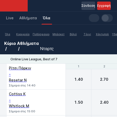
Σύνδεση
Εγγραφή
Live
Aθλήματα
Όλα
Όλα
Κορυφαία
Ποδόσφαιρο
Μπάσκετ
Βόλεϊ
Τένις
Χάντμπολ
Υδα
Κύριο
Αθλήματα
Νταρτς
Online Live League, Best of 7
1
1
2
2
Ρίτσι Πάρκιν
-
1.40
2.70
Resetar N
Σήμερα στις 14:40
Cottiss K
-
1.50
2.40
Whitlock M
Σήμερα στις 15:00