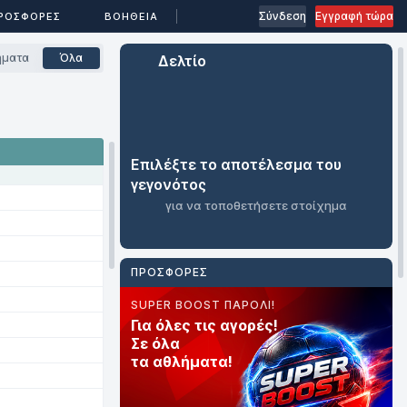
...
Σύνδεση
Εγγραφή τώρα
ΕΣ
ΡΟΣΦΟΡΕΣ
ΒΟΉΘΕΙΑ
ήματα
Όλα
Δελτίο
Επιλέξτε το αποτέλεσμα του
γεγονότος
για να τοποθετήσετε στοίχημα
ΠΡΟΣΦΟΡΈΣ
SUPER BOOST ΠΑΡΟΛΙ!
ΑΣΦΑΛΕΙΑ ΣΤΟ ΠΑΡΟΛΙ!
ΑΝ ΠΑΕΙ ΠΑΡΑΤΑΣΗ…ΠΛΗΡΩΝΕΣΑΙ
Για όλες τις αγορές!
Επιστροφή
Παράταση; Έχεις
Σε όλα
με έως
επιστροφή!
τα αθλήματα!
και 3 χαμένες
επιλογές!