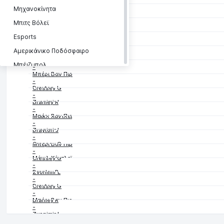
Barnes J
James Buckby
Μηχανοκίνητα
-
Μαρκ Ντάντμπριτζ
Gallagher D
Μπιτς Βόλεϊ
-
Ματ Κλαρκ
Barnes J
Esports
-
James Buckby
Μάικλ Χάντλεϊ
Αμερικάνικο Ποδόσφαιρο
-
Cressey G
Zvonimir L
Μπέιζμπολ
-
Μπέρι Βαν Πιρ
Μπέρι Βαν Πιρ
Χόκεϊ Επί Χόρτου
-
Drayton J
Cressey G
Φλόρμπολ
-
Zvonimir L
Branley R
Μπιτς Σόκερ
-
Μπέρι Βαν Πιρ
Μάικλ Χάντλεϊ
Λακρός
-
Zvonimir L
Drayton J
Ράγκμπι
-
Cressey G
Μπέρι Βαν Πιρ
Αυστραλιανό Ποδόσφαιρο
-
Μάικλ Χάντλεϊ
Cressey G
Κρίκετ
-
Branley R
Zvonimir L
Μπάντμιντον
-
Drayton J
Cressey G
Μπιλιάρδο - Σνούκερ
-
Μπέρι Βαν Πιρ
Branley R
Πάντελ τέννις
-
Zvonimir L
Νταρτς