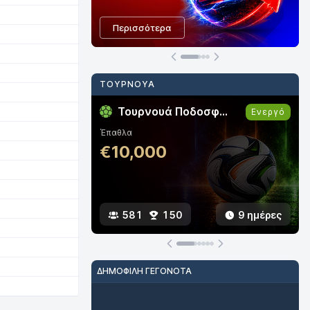
Περισσότερα
Περισσότερα
Περισσότερα
ΤΟΥΡΝΟΥΆ
Τουρνουά Τένις!
Τουρνουά Cyber - eSports!
Τουρνουά Ποδοσφαίρου!
Τουρνουά Ποδοσφαίρου!
Τουρνουά Ποδοσφαίρου!
Σύντομα
Σύντομα
Ενεργό
Ενεργό
Ενεργό
Έπαθλα
Έπαθλα
Έπαθλα
Έπαθλα
Έπαθλα
€10,000
€10,000
€10,000
€10,000
€5,000
581
65
56
230
182
150
150
100
75
150
16 ημέρες
24 ημέρες
24 ημέρες
9 ημέρες
9 ημέρες
ΔΗΜΟΦΙΛΉ ΓΕΓΟΝΌΤΑ
Ποδόσφαιρο
Μπάσκετ
Βόλεϊ
Τένις
Υδατοσφαίριση