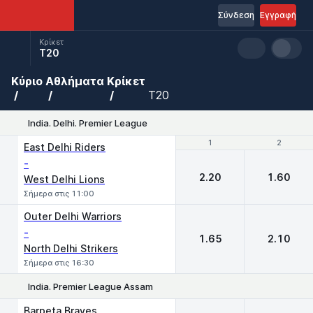
Σύνδεση
Εγγραφή
Κρίκετ
T20
Κύριο
Αθλήματα
Κρίκετ
T20
India. Delhi. Premier League
1
1
2
2
East Delhi Riders
-
2.20
1.60
West Delhi Lions
Σήμερα στις 11:00
Outer Delhi Warriors
-
1.65
2.10
North Delhi Strikers
Σήμερα στις 16:30
India. Premier League Assam
1
2
Barpeta Braves