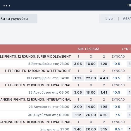
...
ΕΙΚΟΝΙΚΆ ΠΑΙΧΝΊΔΙΑ
ΑΠΟΤΕΛΕΣΜΑΤΑ
ΆΡΘΡΑ
ΕΦΑΡΜΟΓ
Π
λα τα γεγονότα
Live
Aθλ
ΑΠΟΤΈΛΕΣΜΑ
ΣΎΝΟ
LE FIGHTS. 12 ROUNDS. SUPER MIDDLEWEIGHT
1
X
2
ΣΎΝΟΛΟ
5 Σεπτεμβρίου στις 23:00
3.95
16.00
1.28
10.5
1
TITLE FIGHTS. 12 ROUNDS. WELTERWEIGHT
1
X
2
ΣΎΝΟΛΟ
13 Σεπτεμβρίου στις 04:30
1.22
22.00
4.40
10.5
1
TITLE BOUTS. 12 ROUNDS. INTERNATIONAL
1
X
2
ΣΎΝΟΛΟ
23 Αυγούστου στις 06:00
3.05
18.00
1.41
10.5
1
RANKING FIGHTS. 12 ROUNDS. INTERNATIONAL
1
X
2
ΣΎΝΟΛΟ
23 Αυγούστου στις 03:00
2.00
14.00
1.95
10.5
1
30 Αυγούστου στις 00:00
1.12
26.00
6.20
7.5
1
RANKING BOUTS. 10 ROUNDS. INTERNATIONAL
1
X
2
ΣΎΝΟΛΟ
Σήμερα στις 21:00
1.40
20.00
3.15
8.5
1