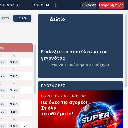
...
Σύνδεση
Εγγραφή τώρα
ΕΣ
ΡΟΣΦΟΡΕΣ
ΒΟΉΘΕΙΑ
ήματα
Όλα
Δελτίο
ΛΑ
Επιλέξτε το αποτέλεσμα του
O
U
γεγονότος
.35
3.05
για να τοποθετήσετε στοίχημα
O
U
.73
2.04
O
U
ΠΡΟΣΦΟΡΈΣ
.23
3.75
SUPER BOOST ΠΑΡΟΛΙ!
ΑΣΦΑΛΕΙΑ ΣΤΟ ΠΑΡΟΛΙ!
ΑΝ ΠΑΕΙ ΠΑΡΑΤΑΣΗ…ΠΛΗΡΩΝΕΣΑΙ
O
U
Για όλες τις αγορές!
Επιστροφή
Παράταση; Έχεις
.25
3.60
Σε όλα
με έως
επιστροφή!
.75
1.95
τα αθλήματα!
και 3 χαμένες
επιλογές!
O
U
.35
2.95
+18