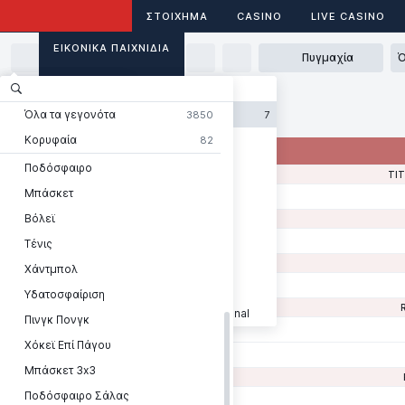
ΣΤΟΙΧΗΜΑ
ΣΤΟΙΧΗΜΑ
CASINO
CASINO
LIVE CASINO
LIVE CASINO
ΕΙΚΟΝΙΚΆ ΠΑΙΧΝΊΔΙΑ
Όλες τις ώρες
Πυγμαχία
Ό
ΑΠΟΤΕΛΕΣΜΑΤΑ
Όλες τις ώρες
Κύριο
Αθλήματα
Πυγμαχία
ΆΡΘΡΑ
1 ώρα
Όλα τα γεγονότα
Όλα τα γεγονότα
3850
7
2 ώρες
Κορυφαία
82
ΚΑΤΗΓΟΡΊΑ
ΕΦΑΡΜΟΓΕΣ
Πυγμαχία
Title Fights. 12 rounds
4 ώρες
Ποδόσφαιρο
TIT
Κρίστιαν Μπίλι Ασόμο
Super middleweight
6 ώρες
Μπάσκετ
-
Σάουλ Άλβαρεζ
Welterweight
12 ώρες
Βόλεϊ
Ράιαν Γκαρσία
Title Bouts. 12 rounds. International
1 ημέρα
-
Τένις
Κόνορ Μπεν
Ranking Fights
2 ημέρες
Χάντμπολ
Ρολάντο Ρομέρο
-
12 rounds. International
Υδατοσφαίριση
Τεόφιμο Λόπεζ
Ranking Bouts. 10 rounds. International
Victor Santillan
Πινγκ Πονγκ
-
Γκάρι Αντόνιο Ράσελ
Μόσες Ιταούμα
Χόκεϊ Επί Πάγου
-
Φίλιπ Χργκόβιτς
Μπάσκετ 3x3
Michael Abban
Ποδόσφαιρο Σάλας
-