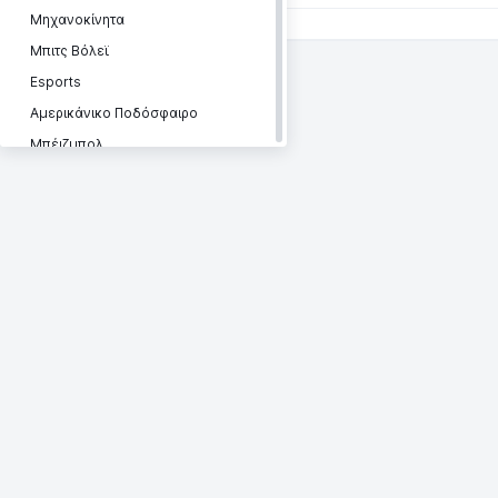
Yanga Sigqibo
Yoenlis Hernandez
Μηχανοκίνητα
-
Francisco Veron
Μπιτς Βόλεϊ
Esports
Αμερικάνικο Ποδόσφαιρο
Μπέιζμπολ
Χόκεϊ Επί Χόρτου
Φλόρμπολ
Μπιτς Σόκερ
Λακρός
Ράγκμπι
Αυστραλιανό Ποδόσφαιρο
Κρίκετ
Μπιλιάρδο - Σνούκερ
Πάντελ τέννις
Νταρτς
ΜΜΑ