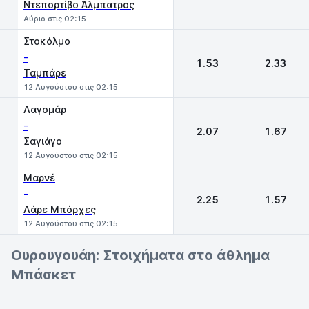
Ντεπορτίβο Άλμπατρος
Αύριο στις 02:15
Στοκόλμο
-
1.53
2.33
Ταμπάρε
12 Αυγούστου στις 02:15
Λαγομάρ
-
2.07
1.67
Σαγιάγο
12 Αυγούστου στις 02:15
Μαρνέ
-
2.25
1.57
Λάρε Μπόρχες
12 Αυγούστου στις 02:15
Ουρουγουάη: Στοιχήματα στο άθλημα
Μπάσκετ