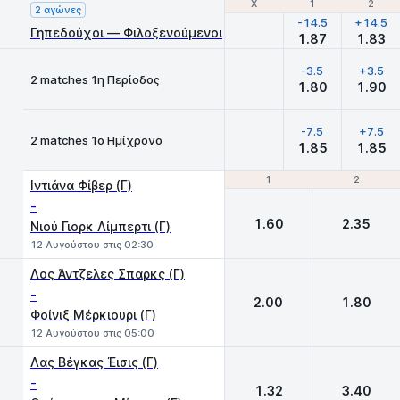
Χ
Χ
1
1
2
2
2 αγώνες
-14.5
+14.5
Γηπεδούχοι — Φιλοξενούμενοι
1.87
1.83
-3.5
+3.5
2 matches 1η Περίοδος
1.80
1.90
-7.5
+7.5
2 matches 1ο Ημίχρονο
1.85
1.85
1
1
2
2
Ιντιάνα Φίβερ (Γ)
-
1.60
2.35
Νιού Γιορκ Λίμπερτι (Γ)
12 Αυγούστου στις 02:30
Λος Άντζελες Σπαρκς (Γ)
-
2.00
1.80
Φοίνιξ Μέρκιουρι (Γ)
12 Αυγούστου στις 05:00
Λας Βέγκας Έισις (Γ)
-
1.32
3.40