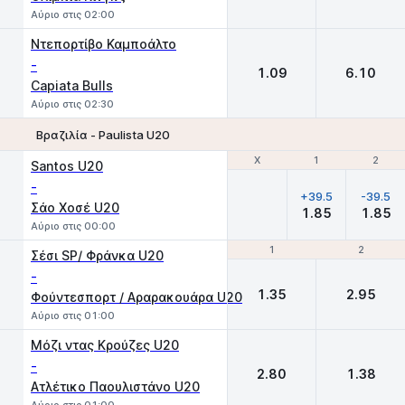
Αύριο στις 02:00
Ντεπορτίβο Καμποάλτο
-
1.09
6.10
Capiata Bulls
Αύριο στις 02:30
Βραζιλία - Paulista U20
Χ
Χ
1
1
2
2
Santos U20
-
+39.5
-39.5
Σάο Χοσέ U20
1.85
1.85
Αύριο στις 00:00
1
1
2
2
Σέσι SP/ Φράνκα U20
-
1.35
2.95
Φούντεσπορτ / Αραρακουάρα U20
Αύριο στις 01:00
Μόζι ντας Κρούζες U20
-
2.80
1.38
Ατλέτικο Παουλιστάνο U20