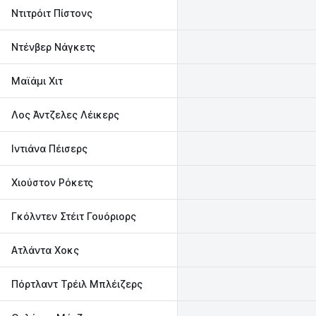
Ντιτρόιτ Πίστονς
Ντένβερ Νάγκετς
Μαϊάμι Χιτ‎
Λος Άντζελες Λέικερς‎
Ιντιάνα Πέισερς‎
Χιούστον Ρόκετς
Γκόλντεν Στέιτ Γουόριορς
Ατλάντα Χοκς
Πόρτλαντ Τρέιλ Μπλέιζερς