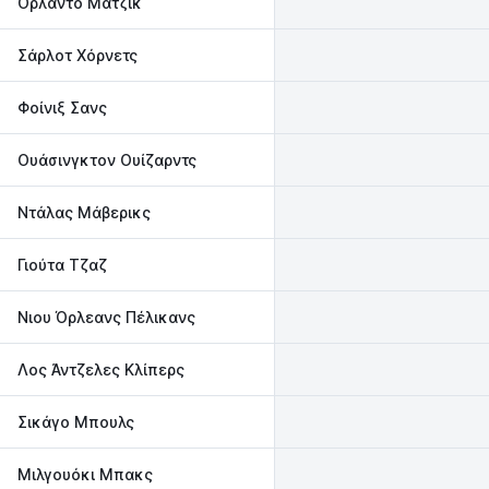
Ορλάντο Μάτζικ
Σάρλοτ Χόρνετς
Φοίνιξ Σανς
Ουάσινγκτον Ουίζαρντς‎
Ντάλας Μάβερικς
Γιούτα Τζαζ
Νιου Όρλεανς Πέλικανς
Λος Άντζελες Κλίπερς
Σικάγο Μπουλς
Μιλγουόκι Μπακς