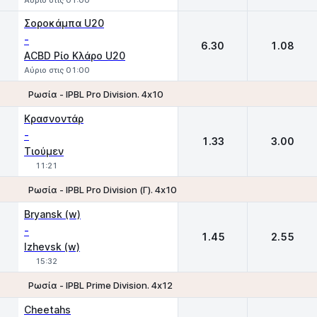
Αύριο στις 01:00
Σοροκάμπα U20
-
6.30
1.08
ACBD Ρίο Κλάρο U20
Αύριο στις 01:00
Ρωσία - IPBL Pro Division. 4х10
1
2
Κρασνοντάρ
-
1.33
3.00
Τιούμεν
11:21
Ρωσία - IPBL Pro Division (Γ). 4х10
1
2
Bryansk (w)
-
1.45
2.55
Izhevsk (w)
15:32
Ρωσία - IPBL Prime Division. 4х12
1
2
Cheetahs