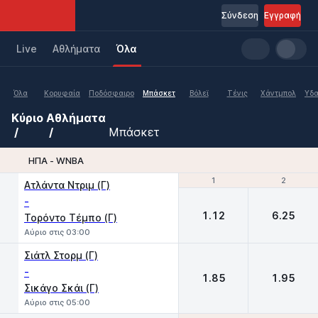
Σύνδεση
Εγγραφή
Live
Aθλήματα
Όλα
Όλα
Κορυφαία
Ποδόσφαιρο
Μπάσκετ
Βόλεϊ
Τένις
Χάντμπολ
Υδα
Κύριο
Αθλήματα
Μπάσκετ
ΗΠΑ - WNBA
1
1
2
2
Ατλάντα Ντριμ (Γ)
-
1.12
6.25
Τορόντο Τέμπο (Γ)
Αύριο στις 03:00
Σιάτλ Στορμ (Γ)
-
1.85
1.95
Σικάγο Σκάι (Γ)
Αύριο στις 05:00