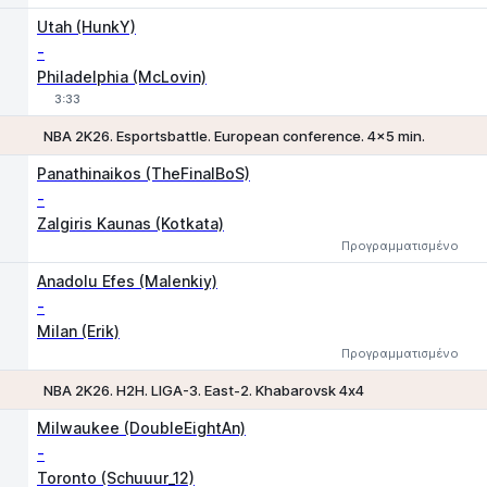
Utah (HunkY)
-
Philadelphia (McLovin)
3:33
NBA 2K26. Esportsbattle. European conference. 4x5 min.
1
2
Panathinaikos (TheFinalBoS)
-
Zalgiris Kaunas (Kotkata)
Προγραμματισμένο
Anadolu Efes (Malenkiy)
-
Milan (Erik)
Προγραμματισμένο
NBA 2K26. H2H. LIGA-3. East-2. Khabarovsk 4х4
Milwaukee (DoubleEightAn)
-
Toronto (Schuuur_12)