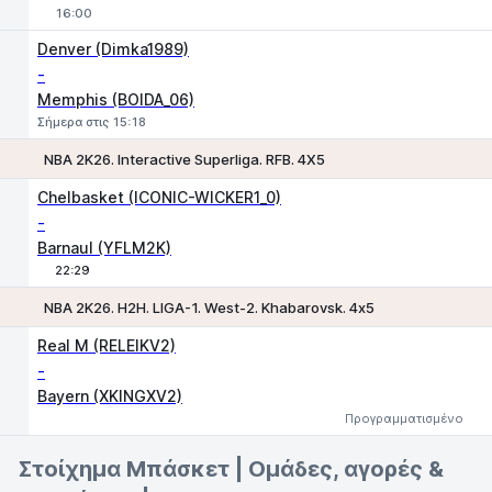
16:00
Denver (Dimka1989)
-
Memphis (BOIDA_06)
Σήμερα στις 15:18
NBA 2K26. Interactive Superliga. RFB. 4X5
1
2
Chelbasket (ICONIC-WICKER1_0)
-
Barnaul (YFLM2K)
22:29
NBA 2K26. H2H. LIGA-1. West-2. Khabarovsk. 4х5
1
2
Real M (RELEIKV2)
-
Bayern (XKINGXV2)
Προγραμματισμένο
Στοίχημα Μπάσκετ | Ομάδες, αγορές &