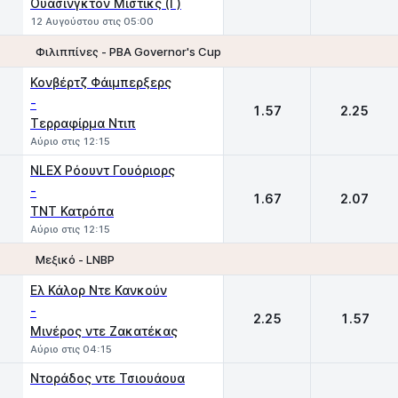
Ουάσινγκτον Μίστικς (Γ)
12 Αυγούστου στις 05:00
Φιλιππίνες - ΡΒΑ Governor's Cup
1
2
Κονβέρτζ Φάιμπερξερς
-
1.57
2.25
Τερραφίρμα Ντιπ
Αύριο στις 12:15
NLEX Ρόουντ Γουόριορς
-
1.67
2.07
TNT Κατρόπα
Αύριο στις 12:15
Μεξικό - LNBP
1
2
Ελ Κάλορ Ντε Κανκούν
-
2.25
1.57
Μινέρος ντε Ζακατέκας
Αύριο στις 04:15
Ντοράδος ντε Τσιουάουα