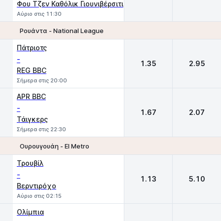
Φου Τζεν Καθόλικ Γιουνιβέρσιτι
Αύριο στις 11:30
Ρουάντα - National League
1
2
Πάτριοτς
-
1.35
2.95
REG BBC
Σήμερα στις 20:00
APR BBC
-
1.67
2.07
Τάιγκερς
Σήμερα στις 22:30
Ουρουγουάη - El Metro
1
2
Τρουβίλ
-
1.13
5.10
Βερντιρόχο
Αύριο στις 02:15
Ολίμπια