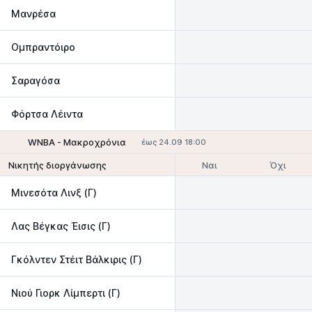
Μανρέσα
Ομπραντόιρο
Σαραγόσα
Φόρτσα Λέιντα
WNBA - Mακροχρόνια
έως 24.09 18:00
Ναι
Όχι
Νικητής διοργάνωσης
Μινεσότα Λινξ (Γ)
Λας Βέγκας Έισις (Γ)
Γκόλντεν Στέιτ Βάλκιρις (Γ)
Νιού Γιορκ Λίμπερτι (Γ)