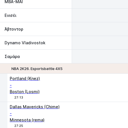
MBA-MAI
Ενισέι
Άβτοντορ
Dynamo Vladivostok
Σαμάρα
NBA 2K26. Esportsbattle 4Х5
1
2
Portland (Knez)
-
Boston (Losmi)
27:13
Χ
1
2
Dallas Mavericks (Chime)
-
Minnesota (rema)
27:25