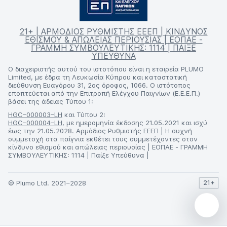
21+ | ΑΡΜΟΔΙΟΣ ΡΥΘΜΙΣΤΗΣ ΕΕΕΠ | ΚΙΝΔΥΝΟΣ
ΕΘΙΣΜΟΥ & ΑΠΩΛΕΙΑΣ ΠΕΡΙΟΥΣΙΑΣ | ΕΟΠΑΕ -
ΓΡΑΜΜΗ ΣΥΜΒΟΥΛΕΥΤΙΚΗΣ: 1114 | ΠΑΙΞΕ
ΥΠΕΥΘΥΝΑ
Ο διαχειριστής αυτού του ιστοτόπου είναι η εταιρεία PLUMO
Limited, με έδρα τη Λευκωσία Κύπρου και καταστατική
διεύθυνση Ευαγόρου 31, 2ος όροφος, 1066. Ο ιστότοπος
εποπτεύεται από την Επιτροπή Ελέγχου Παιγνίων (Ε.Ε.Ε.Π.)
βάσει της άδειας Τύπου 1:
HGC–000003–LH
και Τύπου 2:
HGC–000004–LH
, με ημερομηνία έκδοσης 21.05.2021 και ισχύ
έως την 21.05.2028. Αρμόδιος Ρυθμιστής ΕΕΕΠ | Η συχνή
συμμετοχή στα παίγνια εκθέτει τους συμμετέχοντες στον
κίνδυνο εθισμού και απώλειας περιουσίας | ΕΟΠΑΕ - ΓΡΑΜΜΗ
ΣΥΜΒΟΥΛΕΥΤΙΚΗΣ: 1114 | Παίξε Υπεύθυνα |
© Plumo Ltd. 2021–2028
21+