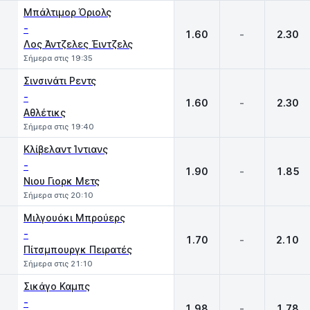
Μπάλτιμορ Όριολς
-
1.60
-
2.30
Λος Άντζελες Έιντζελς
Σήμερα στις 19:35
Σινσινάτι Ρεντς
-
1.60
-
2.30
Αθλέτικς
Σήμερα στις 19:40
Κλίβελαντ Ίντιανς
-
1.90
-
1.85
Νιου Γιορκ Μετς
Σήμερα στις 20:10
Μιλγουόκι Μπρούερς
-
1.70
-
2.10
Πίτσμπουργκ Πειρατές
Σήμερα στις 21:10
Σικάγο Καμπς
-
1.98
-
1.78