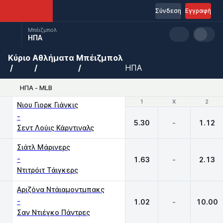
Σύνδεση
Εγγραφή
Μπέιζμπολ
ΗΠΑ
Κύριο
Αθλήματα
Μπέιζμπολ
ΗΠΑ
ΗΠΑ - MLB
1
1
X
X
2
2
Νιου Γιορκ Γιάνκις
-
5.30
-
1.12
Σεντ Λούις Κάρντιναλς
Σιάτλ Μάρινερς
-
1.63
-
2.13
Ντιτρόιτ Τάιγκερς
Αριζόνα Ντάιαμοντμπακς
-
1.02
-
10.00
Σαν Ντιέγκο Πάντρες