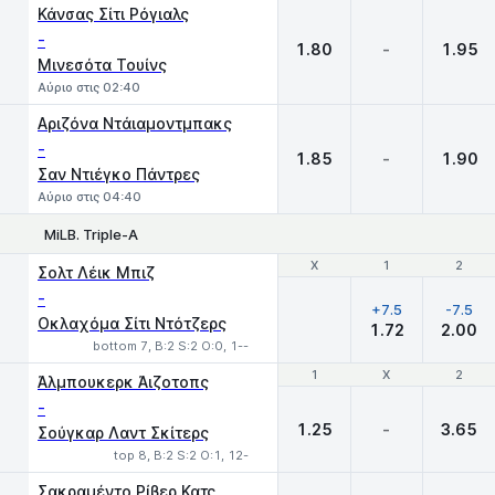
Κάνσας Σίτι Ρόγιαλς
-
1.80
-
1.95
Μινεσότα Τουίνς
Αύριο στις 02:40
Αριζόνα Ντάιαμοντμπακς
-
1.85
-
1.90
Σαν Ντιέγκο Πάντρες
Αύριο στις 04:40
MiLB. Triple-A
Χ
Χ
1
1
2
2
Σολτ Λέικ Μπιζ
-
+7.5
-7.5
Οκλαχόμα Σίτι Ντότζερς
1.72
2.00
bottom 7, B:2 S:2 O:0, 1--
1
1
X
X
2
2
Άλμπουκερκ Άιζοτοπς
-
1.25
-
3.65
Σούγκαρ Λαντ Σκίτερς
top 8, B:2 S:2 O:1, 12-
Σακραμέντο Ρίβερ Κατς