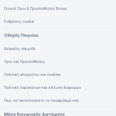
Γενικοί Όροι & Προϋποθέσεις Bonus
Ρυθμίσεις cookie
Οδηγός Παιγνίου
Ασφαλές παιχνίδι
Οροι και Προϋποθέσεις
Πολιτική απορρήτου και cookies
Πολιτική παραπόνων και επίλυση διαφορών
Πώς να ταυτοποιήσετε το λογαριασμό σας
Μέσα Κοινωνικής Δικτύωσης