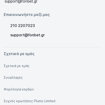
support@fonbet.gr
Επικοινωνήστε μαζί μας
210 2207023
support@fonbet.gr
Σχετικά με εμάς
Σχετικά με εμάς
Συναλλαγές
Φορολογία κερδών
Συχνές ερωτήσεις Plumo Limited