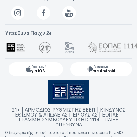
Υπεύθυνο Παιχνίδι
Εφαρμογή
Εφαρμογή
για iOS
για Android
21+ | ΑΡΜΟΔΙΟΣ ΡΥΘΜΙΣΤΗΣ ΕΕΕΠ | ΚΙΝΔΥΝΟΣ
ΕΘΙΣΜΟΥ & ΑΠΩΛΕΙΑΣ ΠΕΡΙΟΥΣΙΑΣ | ΕΟΠΑΕ -
ΓΡΑΜΜΗ ΣΥΜΒΟΥΛΕΥΤΙΚΗΣ: 1114 | ΠΑΙΞΕ
ΥΠΕΥΘΥΝΑ
Ο διαχειριστής αυτού του ιστοτόπου είναι η εταιρεία PLUMO