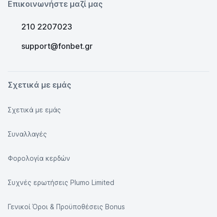
Επικοινωνήστε μαζί μας
210 2207023
support@fonbet.gr
Σχετικά με εμάς
Σχετικά με εμάς
Συναλλαγές
Φορολογία κερδών
Συχνές ερωτήσεις Plumo Limited
Γενικοί Όροι & Προϋποθέσεις Bonus