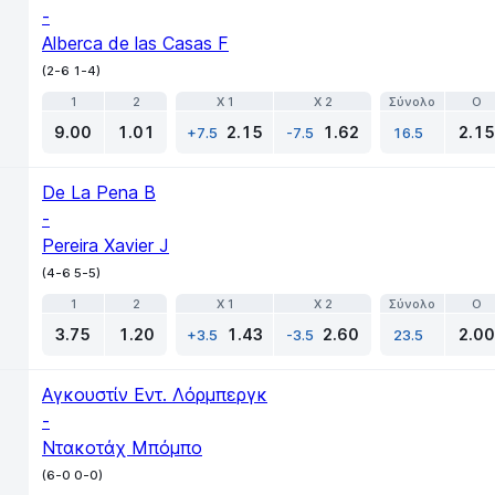
-
Alberca de las Casas F
(2-6 1-4)
1
2
Χ 1
Χ 2
Σύνολο
O
9.00
1.01
2.15
1.62
2.15
+7.5
-7.5
16.5
De La Pena B
-
Pereira Xavier J
(4-6 5-5)
1
2
Χ 1
Χ 2
Σύνολο
O
3.75
1.20
1.43
2.60
2.00
+3.5
-3.5
23.5
Αγκουστίν Εντ. Λόρμπεργκ
-
Ντακοτάχ Μπόμπο
(6-0 0-0)