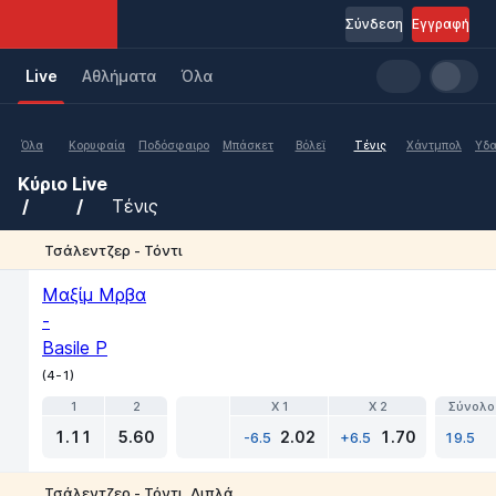
Σύνδεση
Εγγραφή
Live
Aθλήματα
Όλα
Όλα
Κορυφαία
Ποδόσφαιρο
Μπάσκετ
Βόλεϊ
Τένις
Χάντμπολ
Υδα
Κύριο
Live
Τένις
Τσάλεντζερ - Τόντι
Μαξίμ Μρβα
-
Basile P
(4-1)
1
2
Χ 1
Χ 2
Σύνολο
1.11
5.60
2.02
1.70
-6.5
+6.5
19.5
Τσάλεντζερ - Τόντι, Διπλά