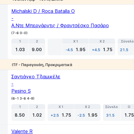
Michalski D / Roca Batalla O
-
Α.Ντε Μπερνάρντις / Φραντσέσκο Πασάρο
(7-6 0-0)
1
2
Χ 1
Χ 2
Σύνολο
1.03
9.00
1.95
1.75
-4.5
+4.5
21.5
ITF - Παραγουάη, Προκριματικά
Σαντιάγκο Τζιαμικέλε
-
Pesino S
(6-1 3-6 4-8)
1
2
Χ 1
Χ 2
Σύνολο
O
8.50
1.02
1.75
1.95
1.75
+2.5
-2.5
31.5
Valente R