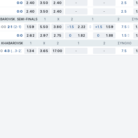
0:0
2.40
3.50
2.40
-
-
2.5
1
0:0
2.40
3.50
2.40
-
-
2.5
1
ABAROVSK. SEMI-FINALS
1
X
2
1
2
ΣΎ
2:00
2:1
(2-1)
(2-1)
1.59
5.50
3.80
-1.5
2.22
+1.5
1.59
7.5
1
0:0
2.62
2.97
2.75
0
1.82
0
1.88
1.5
1
N. KHABAROVSK
1
X
2
1
2
ΣΎΝΟΛΟ
00
4:3
(0-1
(…3-2)
1.34
3.65
17.00
-
-
7.5
1
3-2)