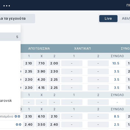
...
ΕΙΚΟΝΙΚΆ ΠΑΙΧΝΊΔΙΑ
ΑΠΟΤΕΛΕΣΜΑΤΑ
ΆΡΘΡΑ
ΕΦΑΡΜΟΓ
Π
α τα γεγονότα
Live
Aθλ
5
ΑΠΟΤΈΛΕΣΜΑ
ΧΆΝΤΙΚΑΠ
ΣΎΝΟ
1
X
2
1
2
ΣΎΝΟΛΟ
3:17
0:0
2.10
7.10
2.00
-
-
10.5
1
0:0
2.35
3.90
2.30
-
-
3.5
2
0:0
2.30
4.20
2.25
-
-
3.5
1
0:0
2.30
4.15
2.25
-
-
3.5
1
1
X
2
1
2
ΣΎΝΟΛΟ
barovsk
:19
7:3
(3-0
-
-
-
-
-
-
1-1)
L. WEST. 3X10
1
X
2
1
2
ΣΎΝΟΛΟ
τισμένο
0:0
2.10
6.10
2.10
-
-
8.5
2
0:0
2.40
3.50
2.40
-
-
2.5
1