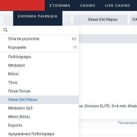
ΣΤΟΙΧΗΜΑ
ΣΤΟΙΧΗΜΑ
CASINO
CASINO
LIVE CASINO
LIVE CASINO
ΕΙΚΟΝΙΚΆ ΠΑΙΧΝΊΔΙΑ
Τώρα
Χόκεϊ Επί Πάγου
Όλ
ΑΠΟΤΕΛΕΣΜΑΤΑ
Κύριο
Live
Χόκεϊ Επί Πάγου
ΆΡΘΡΑ
Όλα τα γεγονότα
Όλα τα γεγονότα
82
Κορυφαία
17
ΚΑΤΗΓΟΡΊΑ
ΕΦΑΡΜΟΓΕΣ
Χόκεϊ Επί Πάγου
Short Hockey
Ποδόσφαιρο
SHORT HOCKEY. 3HL NORTH. 3X7
Golden knights
Short Hockey
Μπάσκετ
-
Black angels
3HL North. 3x7
Βόλεϊ
1η Περίοδος
Short-hockey. 2x2. MNHL 3x5
Τένις
2η Περίοδος
Short-hockey. RHL
Πινγκ Πονγκ
3η Περίοδος
Cyber Hockey
Χόκεϊ Επί Πάγου
SHORT-HOCKEY. 2X2. MNHL 3X5
Dragons
NHL 26. Liga Pro. Eastern Conference. Division ELITE. 3x4 min. Kha
-
16
Μπάσκετ 3x3
Rangers
NHL 26. H2H LIGA
SHORT-HOCKEY. RH
Μπιτς Βόλεϊ
Berkut
-
Προγραμμα
Esports
Atlant
1η Περίοδος
Αμερικάνικο Ποδόσφαιρο