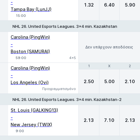
-
1.32
6.40
5.90
Tampa Bay (LunJJ)
15:00
NHL 26. United Esports Leagues. 3x4 min. Kazakhstan
Carolina (PingWin)
-
Δεν υπάρχουν αποδόσεις
Boston (SAMURAI)
59:00
4x5
1
1
X
X
2
2
Carolina (PingWin)
-
2.50
5.00
2.10
Los Angeles (Ovi)
Προγραμματισμένο
NHL 26. United Esports Leagues. 3x4 min. Kazakhstan-2
1
X
2
St. Louis (GALKING13)
-
2.13
7.10
2.13
New Jersey (TWIX)
9:00