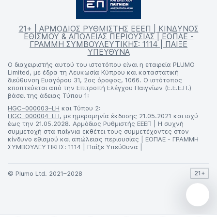
21+ | ΑΡΜΟΔΙΟΣ ΡΥΘΜΙΣΤΗΣ ΕΕΕΠ | ΚΙΝΔΥΝΟΣ
ΕΘΙΣΜΟΥ & ΑΠΩΛΕΙΑΣ ΠΕΡΙΟΥΣΙΑΣ | ΕΟΠΑΕ -
ΓΡΑΜΜΗ ΣΥΜΒΟΥΛΕΥΤΙΚΗΣ: 1114 | ΠΑΙΞΕ
ΥΠΕΥΘΥΝΑ
Ο διαχειριστής αυτού του ιστοτόπου είναι η εταιρεία PLUMO
Limited, με έδρα τη Λευκωσία Κύπρου και καταστατική
διεύθυνση Ευαγόρου 31, 2ος όροφος, 1066. Ο ιστότοπος
εποπτεύεται από την Επιτροπή Ελέγχου Παιγνίων (Ε.Ε.Ε.Π.)
βάσει της άδειας Τύπου 1:
HGC–000003–LH
και Τύπου 2:
HGC–000004–LH
, με ημερομηνία έκδοσης 21.05.2021 και ισχύ
έως την 21.05.2028. Αρμόδιος Ρυθμιστής ΕΕΕΠ | Η συχνή
συμμετοχή στα παίγνια εκθέτει τους συμμετέχοντες στον
κίνδυνο εθισμού και απώλειας περιουσίας | ΕΟΠΑΕ - ΓΡΑΜΜΗ
ΣΥΜΒΟΥΛΕΥΤΙΚΗΣ: 1114 | Παίξε Υπεύθυνα |
© Plumo Ltd. 2021–2028
21+