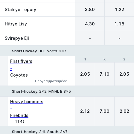
Stalnye Topory
3.80
1.22
Hitrye Lisy
4.30
1.18
Svirepye Eji
-
-
Short Hockey. 3HL North. 3x7
1
1
X
X
2
2
First flyers
-
2.05
7.10
2.05
Coyotes
Προγραμματισμένο
Short-hockey. 2x2. MNHL B 3x5
1
X
2
Heavy hammers
-
2.12
7.00
2.02
Firebirds
11:42
Short-hockey. 3HL South. 3x7