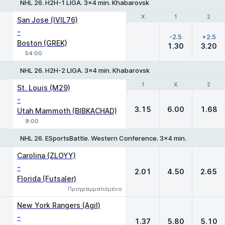
NHL 26. H2H-1 LIGA. 3x4 min. Khabarovsk
Χ
Χ
1
1
2
2
San Jose (IVIL76)
-
-2.5
+2.5
Boston (GREK)
1.30
3.20
54:00
NHL 26. H2H-2 LIGA. 3x4 min. Khabarovsk
1
1
X
X
2
2
St. Louis (M29)
-
3.15
6.00
1.68
Utah Mammoth (BIBKACHAD)
9:00
NHL 26. ESportsBattle. Western Conference. 3x4 min.
1
X
2
Carolina (ZLOYY)
-
2.01
4.50
2.65
Florida (Futsaler)
Προγραμματισμένο
New York Rangers (Agil)
-
1.37
5.80
5.10