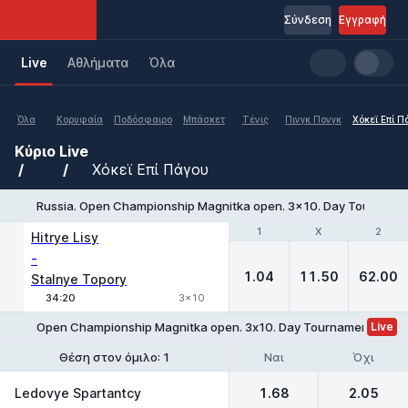
Σύνδεση
Εγγραφή
Live
Aθλήματα
Όλα
Όλα
Κορυφαία
Ποδόσφαιρο
Μπάσκετ
Τένις
Πινγκ Πονγκ
Χόκεϊ Επί Π
Κύριο
Live
Χόκεϊ Επί Πάγου
Russia. Open Championship Magnitka open. 3x10. Day Tournam
1
1
X
X
2
2
Hitrye Lisy
-
1.04
11.50
62.00
Stalnye Topory
34:20
3x10
Open Championship Magnitka open. 3х10. Day Tournament №4. T
Live
Ναι
Όχι
Θέση στον όμιλο: 1
Θέση στον όμιλο: 1-2
Ledovye Spartantcy
1.68
2.05