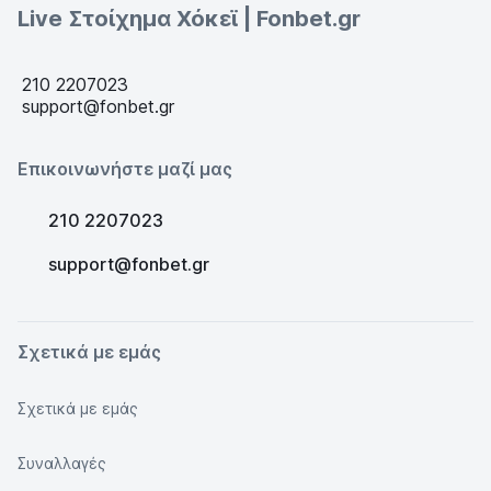
Live Στοίχημα Χόκεϊ | Fonbet.gr
210 2207023
support@fonbet.gr
Επικοινωνήστε μαζί μας
210 2207023
support@fonbet.gr
Σχετικά με εμάς
Σχετικά με εμάς
Συναλλαγές