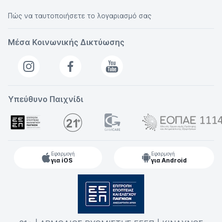
Πώς να ταυτοποιήσετε το λογαριασμό σας
Μέσα Κοινωνικής Δικτύωσης
Υπεύθυνο Παιχνίδι
Εφαρμογή
Εφαρμογή
για iOS
για Android