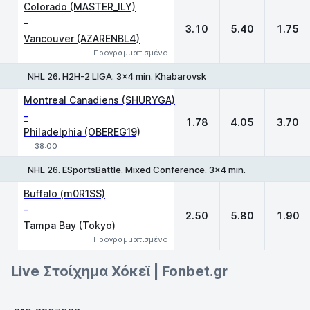
1
X
2
Colorado (MASTER_ILY)
-
3.10
5.40
1.75
Vancouver (AZARENBL4)
Προγραμματισμένο
NHL 26. H2H-2 LIGA. 3x4 min. Khabarovsk
1
X
2
Montreal Canadiens (SHURYGA)
-
1.78
4.05
3.70
Philadelphia (OBEREG19)
38:00
NHL 26. ESportsBattle. Mixed Conference. 3x4 min.
1
X
2
Buffalo (m0R1SS)
-
2.50
5.80
1.90
Tampa Bay (Tokyo)
Προγραμματισμένο
Live Στοίχημα Χόκεϊ | Fonbet.gr