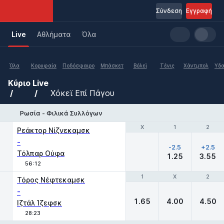
Σύνδεση
Εγγραφή
Live
Aθλήματα
Όλα
Όλα
Κορυφαία
Ποδόσφαιρο
Μπάσκετ
Βόλεϊ
Τένις
Χάντμπολ
Υδα
Κύριο
Live
Χόκεϊ Επί Πάγου
Ρωσία - Φιλικά Συλλόγων
Χ
Χ
1
1
2
2
Ρεάκτορ Νίζνεκαμσκ
-
-2.5
+2.5
Τόλπαρ Ούφα
1.25
3.55
56:12
1
1
X
X
2
2
Τόρος Νέφτεκαμσκ
-
1.65
4.00
4.50
Ιζτάλ Ίζεφσκ
28:23