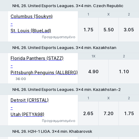
NHL 26. United Esports Leagues. 3x4 min. Czech Republic
1
1
X
X
2
2
Columbus (Soukyn)
-
1.75
5.50
3.05
St. Louis (BlueLad)
Προγραμματισμένο
NHL 26. United Esports Leagues. 3x4 min. Kazakhstan
1X
1X
2
2
Florida Panthers (STAZZ)
-
4.90
1.10
Pittsburgh Penguins (ALLBERG)
36:00
NHL 26. United Esports Leagues. 3x4 min. Kazakhstan-2
1
1
X
X
2
2
Detroit (CR1STAL)
-
2.65
7.20
1.75
Utah (PETYA98)
Προγραμματισμένο
NHL 26. H2H-1 LIGA. 3x4 min. Khabarovsk