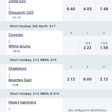
Zilina U20
-
6.40
4.05
1.48
Όλομουτς U20
40:39
Short Hockey. 3HL North. 3x7
Χ
Χ
1
1
2
2
Coyotes
-
-3.5
+3.5
White bruins
2.23
1.58
12:41
Short-hockey. 2x2. MNHL 3x5
1
1
X
X
2
2
Gladiators
-
2.12
6.00
2.12
Apaches East
5:35
Short-hockey. 2x2. MNHL B 3x5
Heavy hammers
-
Δεν υπάρχουν αποδόσεις