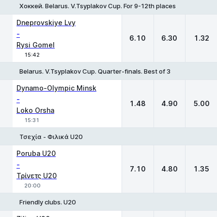
Хоккей. Belarus. V.Tsyplakov Cup. For 9-12th places
1
X
2
Dneprovskiye Lvy
-
6.10
6.30
1.32
Rysi Gomel
15:42
Belarus. V.Tsyplakov Cup. Quarter-finals. Best of 3
1
X
2
Dynamo-Olympic Minsk
-
1.48
4.90
5.00
Loko Orsha
15:31
Τσεχία - Φιλικά U20
1
X
2
Poruba U20
-
7.10
4.80
1.35
Τρίνετς U20
20:00
Friendly clubs. U20
1
X
2