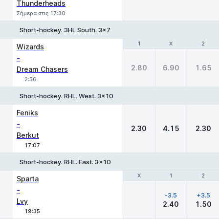
Thunderheads
Σήμερα στις 17:30
Short-hockey. 3HL South. 3x7
1
1
X
X
2
2
Wizards
-
2.80
6.90
1.65
Dream Chasers
2:56
Short-hockey. RHL. West. 3x10
1
X
2
Feniks
-
2.30
4.15
2.30
Berkut
17:07
Short-hockey. RHL. East. 3x10
Χ
Χ
1
1
2
2
Sparta
-
-3.5
+3.5
Lvy
2.40
1.50
19:35