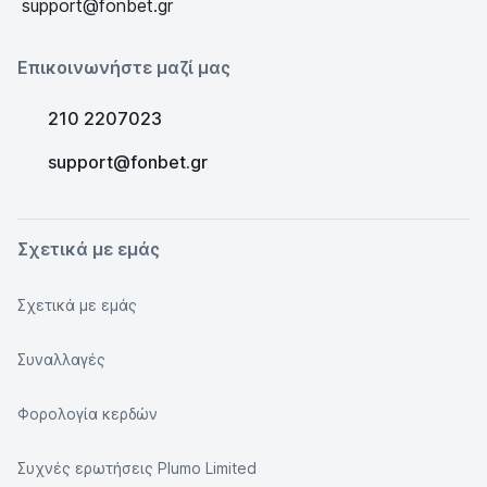
support@fonbet.gr
Επικοινωνήστε μαζί μας
210 2207023
support@fonbet.gr
Σχετικά με εμάς
Σχετικά με εμάς
Συναλλαγές
Φορολογία κερδών
Συχνές ερωτήσεις Plumo Limited