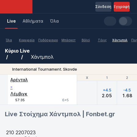
Σύνδεση
Εγγραφή
Live
Aθλήματα
Όλα
Όλα
Κορυφαία
Ποδόσφαιρο
Μπάσκετ
Βόλεϊ
Τένις
Χάντμπολ
Πιν
Κύριο
Live
Χάντμπολ
International Tournament. Skovde
Χ
Χ
1
1
2
2
Αρένταλ
-
+4.5
-4.5
Λέμβιγκ
2.05
1.68
57:35
6x5
Live Στοίχημα Χάντμπολ | Fonbet.gr
210 2207023