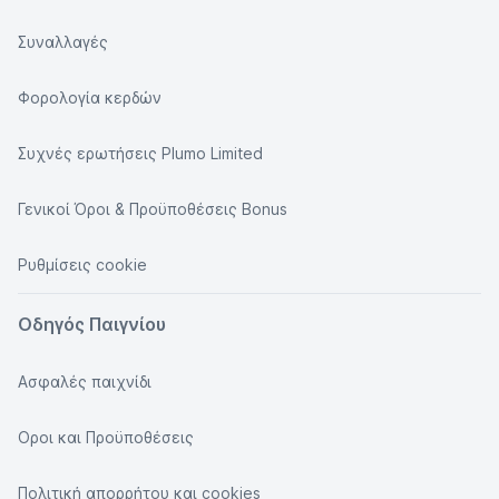
Συναλλαγές
Φορολογία κερδών
Συχνές ερωτήσεις Plumo Limited
Γενικοί Όροι & Προϋποθέσεις Bonus
Ρυθμίσεις cookie
Οδηγός Παιγνίου
Ασφαλές παιχνίδι
Οροι και Προϋποθέσεις
Πολιτική απορρήτου και cookies