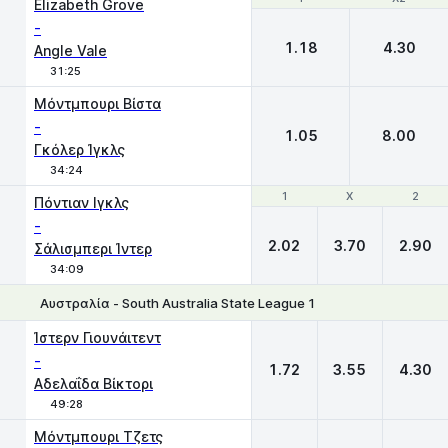
Elizabeth Grove
-
1.18
4.30
Angle Vale
31:25
Μόντμπουρι Βίστα
-
1.05
8.00
Γκόλερ Ίγκλς
34:24
1
1
X
X
2
2
Πόντιαν Ιγκλς
-
2.02
3.70
2.90
Σάλισμπερι Ίντερ
34:09
Αυστραλία - South Australia State League 1
1
X
2
Ίστερν Γιουνάιτεντ
-
1.72
3.55
4.30
Αδελαΐδα Βίκτορι
49:28
Μόντμπουρι Τζετς