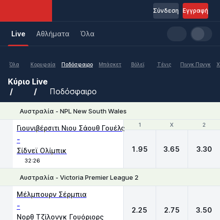
Σύνδεση
Εγγραφή
Live
Aθλήματα
Όλα
Όλα
Κορυφαία
Ποδόσφαιρο
Μπάσκετ
Βόλεϊ
Τένις
Πινγκ Πονγκ
Χ
Κύριο
Live
Ποδόσφαιρο
Αυστραλία - NPL New South Wales
1
1
X
X
2
2
Γιουνιβέρσιτι Νιου Σάουθ Γουέλς
-
1.95
3.65
3.30
Σίδνεϊ Ολίμπικ
32:26
Αυστραλία - Victoria Premier League 2
1
X
2
Μέλμπουρν Σέρμπια
-
2.25
2.75
3.50
Νορθ Τζίλονγκ Γουόριορς