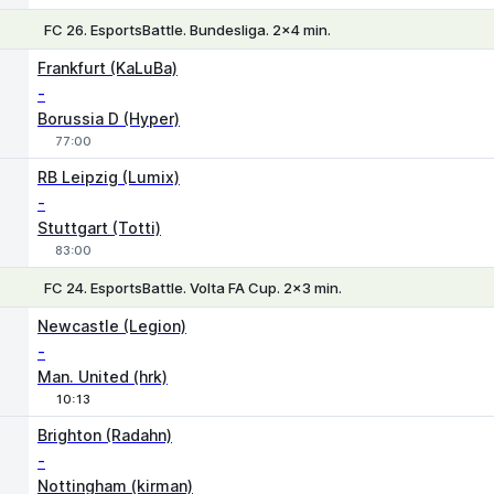
FC 26. EsportsBattle. Bundesliga. 2x4 min.
1
X
2
Frankfurt (KaLuBa)
-
Borussia D (Hyper)
77:00
RB Leipzig (Lumix)
-
Stuttgart (Totti)
83:00
FC 24. EsportsBattle. Volta FA Cup. 2x3 min.
1
X
2
Newcastle (Legion)
-
Man. United (hrk)
10:13
Χ
1
2
Brighton (Radahn)
-
Nottingham (kirman)