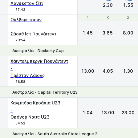
Λάνσεστον Σίτι
2.30
1.55
77:42
1
1
X
X
2
2
Ούλβερστοουν
-
1.45
3.65
8.00
Σάουθ Ιστ Γιουνάιτεντ
79:54
Αυστραλία - Dockerty Cup
1
X
2
Χάιντελμπεργκ Γιουνάιτεντ
-
13.00
4.05
1.30
Πρέστον Λάιονς
76:58
Αυστραλία - Capital Territory U23
1
X
2
Κανμπέρα Κροάσια U23
-
1.04
13.00
23.00
Οκόνορ Νάιτς U23
54:52
Αυστραλία - South Australia State League 2