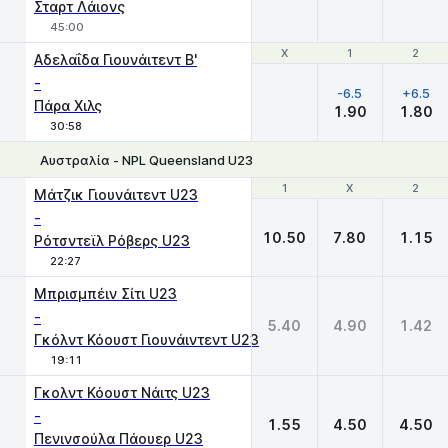
Σταρτ Λάιονς
45:00
Χ
Χ
1
1
2
2
Αδελαΐδα Γιουνάιτεντ Β'
-
-6.5
+6.5
Πάρα Χιλς
1.90
1.80
30:58
Αυστραλία - NPL Queensland U23
1
1
X
X
2
2
Μάτζικ Γιουνάιτεντ U23
-
10.50
7.80
1.15
Ρότσντεϊλ Ρόβερς U23
22:27
Μπρισμπέιν Σίτι U23
-
5.40
4.90
1.42
Γκόλντ Κόουστ Γιουνάιντεντ U23
19:11
Γκολντ Κόουστ Νάιτς U23
-
1.55
4.50
4.50
Πενινσούλα Πάουερ U23