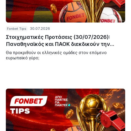
30.07.2026
Fonbet Tips
Στοιχηματικές Προτάσεις (30/07/2026):
Παναθηναϊκός και ΠΑΟΚ διεκδικούν την
πρόκριση
Θα προκριθούν οι ελληνικές ομάδες στον επόμενο
ευρωπαϊκό γύρο;