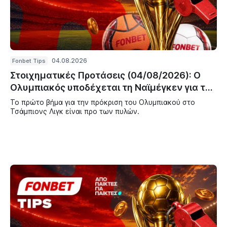
04.08.2026
Fonbet Tips
Στοιχηματικές Προτάσεις (04/08/2026): Ο
Ολυμπιακός υποδέχεται τη Ναϊμέγκεν για το
Τσάμπιονς Λιγκ
Το πρώτο βήμα για την πρόκριση του Ολυμπιακού στο
Τσάμπιονς Λιγκ είναι προ των πυλών.