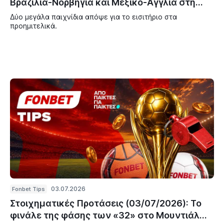
Βραζιλία-Νορβηγία και Μεξικό-Αγγλία στη
φάση των 16
Δύο μεγάλα παιχνίδια απόψε για το εισιτήριο στα
προημιτελικά.
03.07.2026
Fonbet Tips
Στοιχηματικές Προτάσεις (03/07/2026): Το
φινάλε της φάσης των «32» στο Μουντιάλ