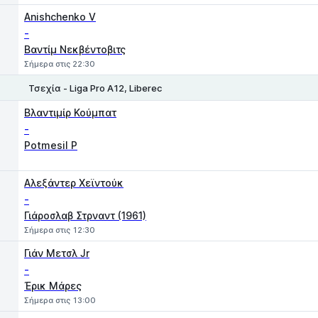
Anishchenko V
-
Βαντίμ Νεκβέντοβιτς
Σήμερα στις 22:30
Τσεχία - Liga Pro A12, Liberec
1
2
Βλαντιμίρ Κούμπατ
-
Potmesil P
Αλεξάντερ Χεϊντούκ
-
Γιάροσλαβ Στρναντ (1961)
Σήμερα στις 12:30
Γιάν Μετσλ Jr
-
Έρικ Μάρες
Σήμερα στις 13:00