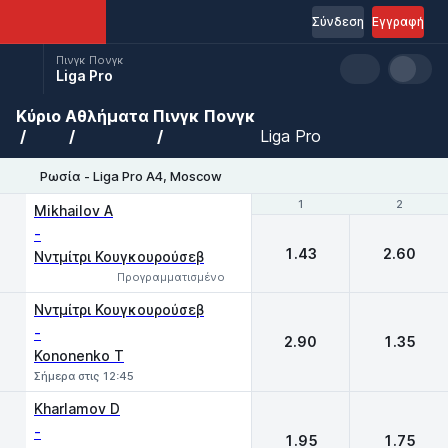
Σύνδεση
Εγγραφή
Πινγκ Πονγκ
Liga Pro
Κύριο
Αθλήματα
Πινγκ Πονγκ
Liga Pro
Ρωσία - Liga Pro A4, Moscow
1
1
2
2
Mikhailov A
-
1.43
2.60
Νντμίτρι Κουγκουρούσεβ
Προγραμματισμένο
Νντμίτρι Κουγκουρούσεβ
-
2.90
1.35
Kononenko T
Σήμερα στις 12:45
Kharlamov D
-
1.95
1.75