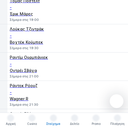
Τόμας Πόστελτ
-
Έρικ Μάρες
Σήμερα στις 19:00
Λούκας Τζιντράκ
-
Βοχτέκ Κούμπεκ
Σήμερα στις 19:30
Ραντίμ Ουρμπάνιεκ
-
Οντρέι Σβάχα
Σήμερα στις 21:00
Ράντεκ Ρόουζ
-
Wagner R
Σήμερα στις 21:30
Οντρέι Σβάχα
-
Αρχική
Casino
Στοίχημα
Δελτίο
Promo
Πλοήγηση
Ράντεκ Ρόουζ
Αρχική
Casino
Στοίχημα
Δελτίο
Promo
Πλοήγηση