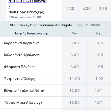
Ντιτρόιτ Ρεντ Γουίνγκς
-
2.20
4.30
2.75
Νιού Γιόρκ Ρέιντζερς
2 Οκτωβρίου στις 23:00
NHL. Stanley Cup. Tournament outrights
έως 01.10 00:00
Ναι
Όχι
Νικητής διοργάνωσης
Να φτάσει στον τελικό
Καρολάινα Χάρικεϊνς
8.00
1.05
Κολοράντο Άβαλαντς
8.00
1.05
Φλόριντα Πάνθερς
8.00
1.05
Έντμοντον Όιλερς
11.00
1.02
Βέγκας Γκόλντεν Νάιτς
12.00
1.01
Τάμπα Μπέι Λάιτνινγκ
13.00
1.01