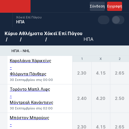
Σύνδεση
Εγγραφή
Χόκεϊ Επί Πάγου
ΗΠΑ
Κύριο
Αθλήματα
Χόκεϊ Επί Πάγου
ΗΠΑ
ΗΠΑ - NHL
1
1
X
X
2
2
Καρολάινα Χάρικεϊνς
-
2.30
4.15
2.65
Φλόριντα Πάνθερς
30 Σεπτεμβρίου στις 00:00
Τορόντο Μαπλ Λιφς
-
2.40
4.20
2.50
Μόντρεαλ Κανάντιενς
30 Σεπτεμβρίου στις 02:00
Μπόστον Μπρούινς
-
2.30
4.15
2.65