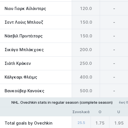
Νιου Γιορκ Αϊλάντερς
120.0
-
Σεντ Λούις Μπλουζ
150.0
-
Νάσβιλ Πριντέιτορς
150.0
-
Σικάγο Μπλάκχοκς
200.0
-
Σιάτλ Κράκεν
250.0
-
Κάλγκαρι Φλέιμς
400.0
-
Βανκούβερ Κανούκς
500.0
-
NHL. Ovechkin stats in regular season (complete season)
έως 0
Συνολικά
O
U
25.5
Total goals by Ovechkin
1.75
1.95