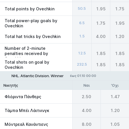
50.5
Total points by Ovechkin
1.95
1.75
Total power-play goals by
6.5
1.75
1.95
Ovechkin
1.5
Total hat tricks by Ovechkin
4.00
1.20
Number of 2-minute
12.5
penalties received by
1.85
1.85
Ovechkin
Total shots on goal by
232.5
1.85
1.85
Ovechkin
NHL. Atlantic Division. Winner
έως 01.10 00:00
Ναι
'Οχι
Νικητής
Φλόριντα Πάνθερς
2.50
1.47
Τάμπα Μπέι Λάιτνινγκ
4.00
1.20
Μόντρεαλ Κανάντιενς
8.00
1.05