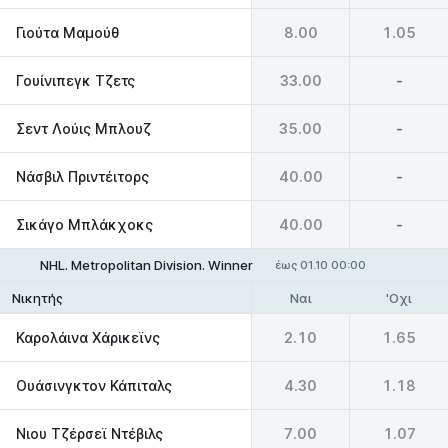
Γιούτα Μαμούθ
8.00
1.05
Γουίνιπεγκ Τζετς
33.00
-
Σεντ Λούις Μπλουζ
35.00
-
Νάσβιλ Πριντέιτορς
40.00
-
Σικάγο Μπλάκχοκς
40.00
-
NHL. Metropolitan Division. Winner
έως 01.10 00:00
Ναι
'Οχι
Νικητής
Καρολάινα Χάρικεϊνς
2.10
1.65
Ουάσινγκτον Κάπιταλς
4.30
1.18
Νιου Τζέρσεϊ Ντέβιλς
7.00
1.07