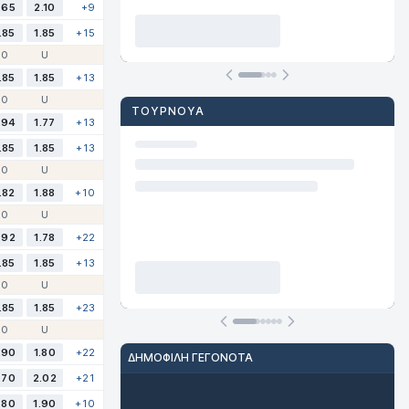
.65
2.10
+9
.85
1.85
+15
O
U
.85
1.85
+13
O
U
ΤΟΥΡΝΟΥΆ
.94
1.77
+13
.85
1.85
+13
O
U
.82
1.88
+10
O
U
.92
1.78
+22
.85
1.85
+13
O
U
.85
1.85
+23
O
U
.90
1.80
+22
ΔΗΜΟΦΙΛΉ ΓΕΓΟΝΌΤΑ
.70
2.02
+21
Ποδόσφαιρο
Μπάσκετ
Βόλεϊ
Τένις
Πινγκ Πονγκ
.80
1.90
+10