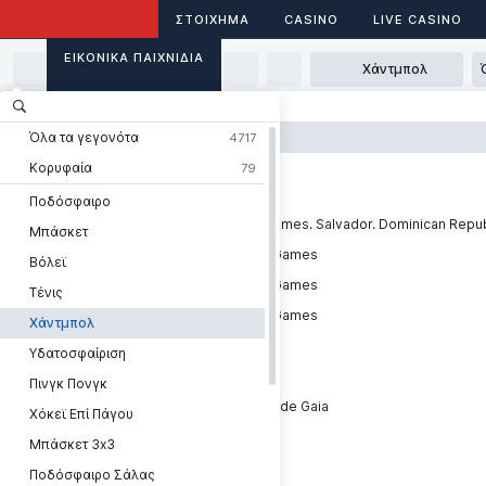
ΣΤΟΙΧΗΜΑ
ΣΤΟΙΧΗΜΑ
CASINO
CASINO
LIVE CASINO
LIVE CASINO
ΕΙΚΟΝΙΚΆ ΠΑΙΧΝΊΔΙΑ
Όλες τις ώρες
Χάντμπολ
ΑΠΟΤΕΛΕΣΜΑΤΑ
Όλες τις ώρες
Κύριο
Αθλήματα
Χάντμπολ
ΆΡΘΡΑ
1 ώρα
Όλα τα γεγονότα
Όλα τα γεγονότα
4717
2 ώρες
Κορυφαία
79
ΚΑΤΗΓΟΡΊΑ
ΕΦΑΡΜΟΓΕΣ
Χάντμπολ
Διεθνή
4 ώρες
Ποδόσφαιρο
CENTRAL AMERICAN AND CARIBBEAN GAMES
Πουέρτο Ρίκο
Central American and Caribbean Games. Salvador. Dominican Repub
6 ώρες
Μπάσκετ
-
Αύριο σ
Κούβα
Central American and Caribbean Games
12 ώρες
Βόλεϊ
CENTRAL AMERICAN AND CARIBBEAN GAMES
Μεξικό
Central American and Caribbean Games
1 ημέρα
-
Αύριο σ
Τένις
Δομινικανή Δημοκρατία
Central American and Caribbean Games
CENTRAL AMERICAN AND CARIBBEAN GAMES
2 ημέρες
Χάντμπολ
Γουατεμάλα
-
Διεθνή Συλλόγων
Υδατοσφαίριση
Νικαράγουα
1ο Ημίχρονο
International Tournament. Skovde
Πινγκ Πονγκ
7m shots
International Tournament. Vila Nova de Gaia
Χόκεϊ Επί Πάγου
1st half 7m shots
Φιλικά Συλλόγων
Μπάσκετ 3x3
number of 2 min penalty
Γερμανία - Φιλικά
Ποδόσφαιρο Σάλας