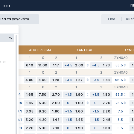
...
ΕΙΚΟΝΙΚΆ ΠΑΙΧΝΊΔΙΑ
ΑΠΟΤΕΛΕΣΜΑΤΑ
ΆΡΘΡΑ
ΕΦΑΡΜΟΓ
Π
Όλα τα γεγονότα
Live
Aθλ
75
ΑΠΟΤΈΛΕΣΜΑ
ΧΆΝΤΙΚΑΠ
ΣΎΝΟ
1
X
2
1
2
ΣΎΝΟΛΟ
lic
τις 02:00
6.10
11.00
1.17
+4.5
2.00
-4.5
1.73
55.5
1
1
X
2
1
2
ΣΎΝΟΛΟ
τις 00:00
4.80
8.00
1.28
+3.5
1.87
-3.5
1.83
56.5
1
1
X
2
1
2
ΣΎΝΟΛΟ
15:57
4:4
1.65
7.50
2.70
-1.5
1.90
+1.5
1.80
53.5
1
4:4
1.85
5.30
2.60
0
1.60
0
2.20
25.5
1
0:1
3.05
6.20
1.60
+1.5
1.60
-1.5
2.20
7.5
1
0:1
5.20
4.20
1.47
+1.5
1.45
-1.5
2.45
3.5
1
0:0
2.20
5.30
2.10
0
1.90
0
1.80
5.5
1