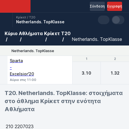
Σύνδεση
Εγγραφή
Κρίκετ / T20
Netherlands. TopKlasse
Κύριο
Αθλήματα
Κρίκετ
T20
Netherlands. TopKlasse
Netherlands. TopKlasse
1
1
2
2
Sparta
-
3.10
1.32
Excelsior'20
Αύριο στις 11:00
T20. Netherlands. TopKlasse: στοιχήματα
στο άθλημα Κρίκετ στην ενότητα
Αθλήματα
210 2207023