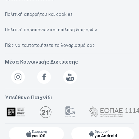
Πολιτική απορρήτου και cookies
Πολιτική παραπόνων και επίλυση διαφορών
Πώς να ταυτοποιήσετε το λογαριασμό σας
Μέσα Κοινωνικής Δικτύωσης
Υπεύθυνο Παιχνίδι
Εφαρμογή
Εφαρμογή
για iOS
για Android