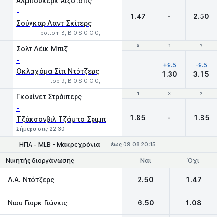
Άλμπουκερκ Άιζοτοπς
-
1.47
-
2.50
Σούγκαρ Λαντ Σκίτερς
bottom 8, B:0 S:0 O:0, ---
Χ
Χ
1
1
2
2
Σολτ Λέικ Μπιζ
-
+9.5
-9.5
Οκλαχόμα Σίτι Ντότζερς
1.30
3.15
top 9, B:0 S:0 O:0, ---
1
1
X
X
2
2
Γκουίνετ Στράιπερς
-
1.85
-
1.85
Τζάκσονβιλ Τζάμπο Σριμπ
Σήμερα στις 22:30
ΗΠΑ - MLB - Μακροχρόνια
έως 09.08 20:15
Ναι
Όχι
Νικητής διοργάνωσης
Λ.Α. Ντότζερς
2.50
1.47
Νιου Γιορκ Γιάνκις
6.50
1.08