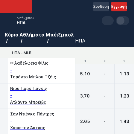
Σύνδεση
Εγγραφή
Μπέιζμπολ
ΗΠΑ
Κύριο
Αθλήματα
Μπέιζμπολ
ΗΠΑ
ΗΠΑ - MLB
1
1
X
X
2
2
Φιλαδέλφεια Φίλις
-
5.10
-
1.13
Τορόντο Μπλου Τζέις
Νιου Γιορκ Γιάνκις
-
3.70
-
1.23
Ατλάντα Μπρέιβς
Σαν Ντιέγκο Πάντρες
-
2.65
-
1.43
Χιούστον Άστρος