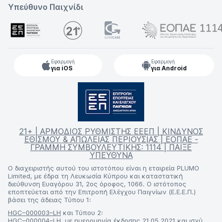
Υπεύθυνο Παιχνίδι
Εφαρμογή
Εφαρμογή
για iOS
για Android
21+ | ΑΡΜΟΔΙΟΣ ΡΥΘΜΙΣΤΗΣ ΕΕΕΠ | ΚΙΝΔΥΝΟΣ
ΕΘΙΣΜΟΥ & ΑΠΩΛΕΙΑΣ ΠΕΡΙΟΥΣΙΑΣ | ΕΟΠΑΕ -
ΓΡΑΜΜΗ ΣΥΜΒΟΥΛΕΥΤΙΚΗΣ: 1114 | ΠΑΙΞΕ
ΥΠΕΥΘΥΝΑ
Ο διαχειριστής αυτού του ιστοτόπου είναι η εταιρεία PLUMO
Limited, με έδρα τη Λευκωσία Κύπρου και καταστατική
διεύθυνση Ευαγόρου 31, 2ος όροφος, 1066. Ο ιστότοπος
εποπτεύεται από την Επιτροπή Ελέγχου Παιγνίων (Ε.Ε.Ε.Π.)
βάσει της άδειας Τύπου 1:
HGC–000003–LH
και Τύπου 2:
HGC–000004–LH
, με ημερομηνία έκδοσης 21.05.2021 και ισχύ