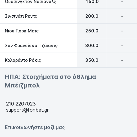
Ουάσινγκτον Νάσιοναλς
150.0
-
Σινσινάτι Ρεντς
200.0
-
Νιου Γιορκ Μετς
250.0
-
Σαν Φρανσίσκο Τζάιαντς
300.0
-
Κολοράντο Ρόκις
350.0
-
ΗΠΑ: Στοιχήματα στο άθλημα
Μπέιζμπολ
210 2207023
support@fonbet.gr
Επικοινωνήστε μαζί μας