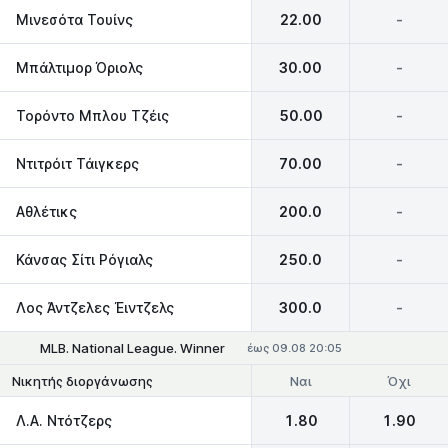
Μινεσότα Τουίνς
22.00
-
Μπάλτιμορ Όριολς
30.00
-
Τορόντο Μπλου Τζέις
50.00
-
Ντιτρόιτ Τάιγκερς
70.00
-
Αθλέτικς
200.0
-
Κάνσας Σίτι Ρόγιαλς
250.0
-
Λος Άντζελες Έιντζελς
300.0
-
MLB. National League. Winner
έως 09.08 20:05
Ναι
Όχι
Νικητής διοργάνωσης
Λ.Α. Ντότζερς
1.80
1.90