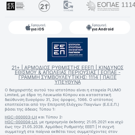
Εφαρμογή
Εφαρμογή
για iOS
για Android
21+ | ΑΡΜΟΔΙΟΣ ΡΥΘΜΙΣΤΗΣ ΕΕΕΠ | ΚΙΝΔΥΝΟΣ
ΕΘΙΣΜΟΥ & ΑΠΩΛΕΙΑΣ ΠΕΡΙΟΥΣΙΑΣ | ΕΟΠΑΕ -
ΓΡΑΜΜΗ ΣΥΜΒΟΥΛΕΥΤΙΚΗΣ: 1114 | ΠΑΙΞΕ
ΥΠΕΥΘΥΝΑ
Ο διαχειριστής αυτού του ιστοτόπου είναι η εταιρεία PLUMO
Limited, με έδρα τη Λευκωσία Κύπρου και καταστατική
διεύθυνση Ευαγόρου 31, 2ος όροφος, 1066. Ο ιστότοπος
εποπτεύεται από την Επιτροπή Ελέγχου Παιγνίων (Ε.Ε.Ε.Π.)
βάσει της άδειας Τύπου 1:
HGC–000003–LH
και Τύπου 2:
HGC–000004–LH
, με ημερομηνία έκδοσης 21.05.2021 και ισχύ
έως την 21.05.2028. Αρμόδιος Ρυθμιστής ΕΕΕΠ | Η συχνή
συμμετοχή στα παίγνια εκθέτει τους συμμετέχοντες στον