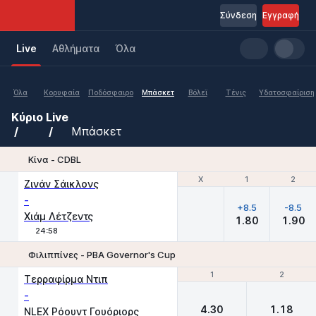
Σύνδεση
Εγγραφή
Live
Aθλήματα
Όλα
Όλα
Κορυφαία
Ποδόσφαιρο
Μπάσκετ
Βόλεϊ
Τένις
Υδατοσφαίριση
Κύριο
Live
Μπάσκετ
Κίνα - CDBL
Χ
Χ
1
1
2
2
Ζινάν Σάικλονς
-
+8.5
-8.5
Χιάμ Λέτζεντς
1.80
1.90
24:58
Φιλιππίνες - ΡΒΑ Governor's Cup
1
1
2
2
Τερραφίρμα Ντιπ
-
4.30
1.18
NLEX Ρόουντ Γουόριορς