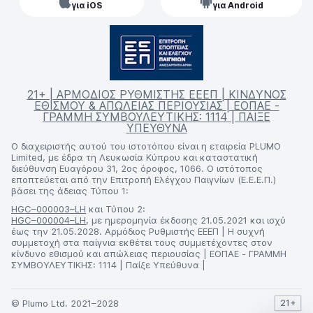
για iOS
για Android
21+ | ΑΡΜΟΔΙΟΣ ΡΥΘΜΙΣΤΗΣ ΕΕΕΠ | ΚΙΝΔΥΝΟΣ
ΕΘΙΣΜΟΥ & ΑΠΩΛΕΙΑΣ ΠΕΡΙΟΥΣΙΑΣ | ΕΟΠΑΕ -
ΓΡΑΜΜΗ ΣΥΜΒΟΥΛΕΥΤΙΚΗΣ: 1114 | ΠΑΙΞΕ
ΥΠΕΥΘΥΝΑ
Ο διαχειριστής αυτού του ιστοτόπου είναι η εταιρεία PLUMO
Limited, με έδρα τη Λευκωσία Κύπρου και καταστατική
διεύθυνση Ευαγόρου 31, 2ος όροφος, 1066. Ο ιστότοπος
εποπτεύεται από την Επιτροπή Ελέγχου Παιγνίων (Ε.Ε.Ε.Π.)
βάσει της άδειας Τύπου 1:
HGC–000003–LH
και Τύπου 2:
HGC–000004–LH
, με ημερομηνία έκδοσης 21.05.2021 και ισχύ
έως την 21.05.2028. Αρμόδιος Ρυθμιστής ΕΕΕΠ | Η συχνή
συμμετοχή στα παίγνια εκθέτει τους συμμετέχοντες στον
κίνδυνο εθισμού και απώλειας περιουσίας | ΕΟΠΑΕ - ΓΡΑΜΜΗ
ΣΥΜΒΟΥΛΕΥΤΙΚΗΣ: 1114 | Παίξε Υπεύθυνα |
© Plumo Ltd. 2021–2028
21+