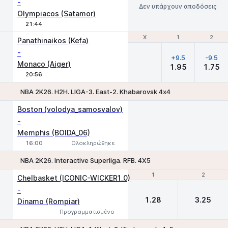
-
Δεν υπάρχουν αποδόσεις
Olympiacos (Satamor)
21:44
Χ
Χ
1
1
2
2
Panathinaikos (Kefa)
-
+9.5
-9.5
Monaco (Aiger)
1.95
1.75
20:56
NBA 2K26. H2H. LIGA-3. East-2. Khabarovsk 4х4
Boston (volodya_samosvalov)
-
Memphis (BOIDA_06)
16:00
Ολοκληρώθηκε
NBA 2K26. Interactive Superliga. RFB. 4X5
1
1
2
2
Chelbasket (ICONIC-WICKER1_0)
-
1.28
3.25
Dinamo (Rompiar)
Προγραμματισμένο