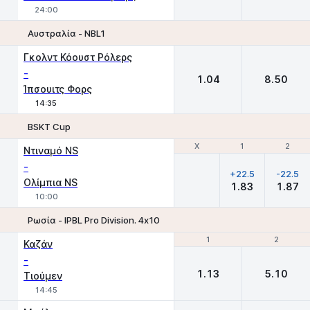
24:00
Αυστραλία - NBL1
1
2
Γκολντ Κόουστ Ρόλερς
-
1.04
8.50
Ίπσουιτς Φορς
14:35
BSKT Cup
Χ
Χ
1
1
2
2
Ντιναμό NS
-
+22.5
-22.5
Ολίμπια NS
1.83
1.87
10:00
Ρωσία - IPBL Pro Division. 4х10
1
1
2
2
Καζάν
-
1.13
5.10
Τιούμεν
14:45