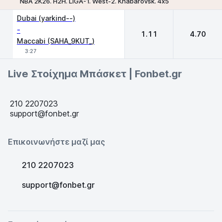
NBA 2K26. H2H. LIGA-1. West-2. Khabarovsk. 4х5
1
2
Dubai (yarkind--)
-
1.11
4.70
Maccabi (SAHA_9KUT_)
3:27
Live Στοίχημα Μπάσκετ | Fonbet.gr
210 2207023
support@fonbet.gr
Επικοινωνήστε μαζί μας
210 2207023
support@fonbet.gr