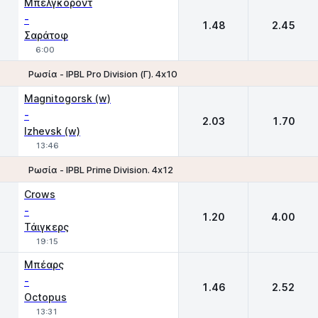
Μπέλγκοροντ
-
1.48
2.45
Σαράτοφ
6:00
Ρωσία - IPBL Pro Division (Γ). 4х10
1
2
Magnitogorsk (w)
-
2.03
1.70
Izhevsk (w)
13:46
Ρωσία - IPBL Prime Division. 4х12
1
2
Crows
-
1.20
4.00
Τάιγκερς
19:15
Μπέαρς
-
1.46
2.52
Octopus
13:31