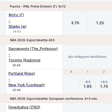
Ρωσία - IPBL Prime Division (Γ). 4х12
1
2
Φόξις (Γ)
-
3.70
1.23
Sharks (w)
14:03
NBA 2K26. Esportsbattle 4Х5
Sacramento (The_Professor)
-
Δεν υπάρχουν αποδόσεις
Toronto (Kadzima)
25:34
Χ
Χ
1
1
2
2
Portland (Knez)
-
-9.5
+9.5
New York (Lionheart)
1.95
1.75
22:44
NBA 2K26. Esportsbattle. European conference. 4x5 min.
Fenerbahce (Z1K0)